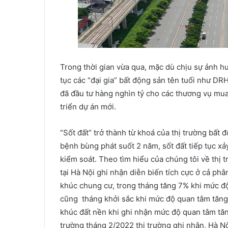
Trong thời gian vừa qua, mặc dù chịu sự ảnh h
tục các “đại gia” bất động sản tên tuổi như D
đã đầu tư hàng nghìn tỷ cho các thương vụ mu
triển dự án mới.
“Sốt đất” trở thành từ khoá của thị trường bất
bệnh bùng phát suốt 2 năm, sốt đất tiếp tục xả
kiểm soát. Theo tìm hiểu của chúng tôi về thị 
tại Hà Nội ghi nhận diễn biến tích cực ở cả ph
khúc chung cư, trong tháng tăng 7% khi mức đ
cũng tháng khởi sắc khi mức độ quan tâm tăng
khúc đất nền khi ghi nhận mức độ quan tâm tăn
trường tháng 2/2022 thị trường ghi nhận, Hà N