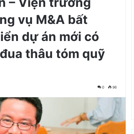
 – Viện trưởng
ơng vụ M&A bất
riển dự án mới có
đua thâu tóm quỹ
0
96