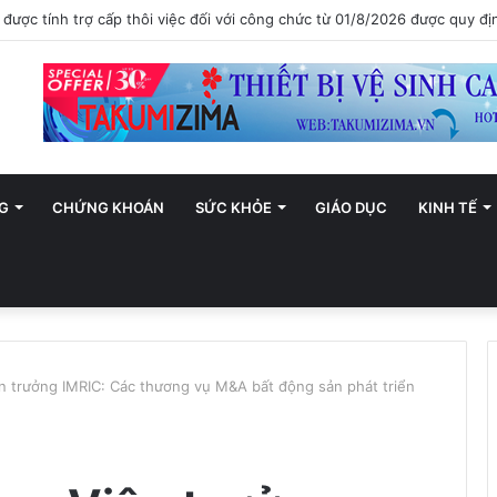
ới trở thành trung tâm văn hóa và sáng tạo hàng đầu khu vực
G
CHỨNG KHOÁN
SỨC KHỎE
GIÁO DỤC
KINH TẾ
 trưởng IMRIC: Các thương vụ M&A bất động sản phát triển