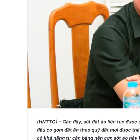
m
a
i
l
(HNTTO) – Gần
đây,
sốt đất ảo liên
tục được c
đầu cơ gom đất ăn theo quỹ đất mới được thâ
có khả năng tự cân bằng nên cơn sốt ảo này k