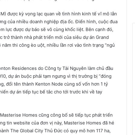
M) được kỳ vọng lạc quan về tình hình kinh tế vĩ mô lẫn
ưởng của nhiều doanh nghiệp địa ốc. Điển hình, cuộc đua
ềm lực được dự báo sẽ vô cùng khốc liệt. Bên cạnh đó,
c trở thành nhà phát triển mới của siêu dự án Grand
năm thi công èo uột, nhiều lần rơi vào tình trạng “ngủ
Kenton Residences do Công ty Tài Nguyên làm chủ đầu
10, dự án buộc phải tạm ngưng vì thị trường bị “đóng
ng, đổi tên thành Kenton Node cùng số vốn hơn 1 tỷ
ến dự án tiếp tục bế tắc cho tới trước khi về tay
 Masterise Homes cũng công bố sẽ tiếp tục phát triển
ng tin website của đơn vị này, Masterise Homes đã hé
 thành The Global City Thủ Đức có quy mô hơn 117 ha,