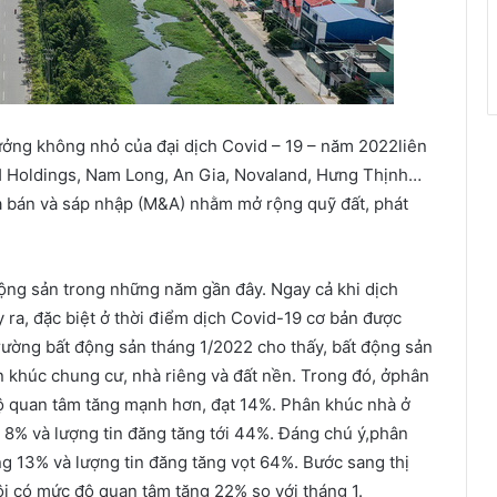
ưởng không nhỏ của đại dịch Covid – 19 – năm 2022liên
RH Holdings, Nam Long, An Gia, Novaland, Hưng Thịnh…
a bán và sáp nhập (M&A) nhằm mở rộng quỹ đất, phát
 động sản trong những năm gần đây. Ngay cả khi dịch
y ra, đặc biệt ở thời điểm dịch Covid-19 cơ bản được
trường bất động sản tháng 1/2022 cho thấy, bất động sản
ân khúc chung cư, nhà riêng và đất nền. Trong đó, ởphân
ộ quan tâm tăng mạnh hơn, đạt 14%. Phân khúc nhà ở
 8% và lượng tin đăng tăng tới 44%. Đáng chú ý,phân
g 13% và lượng tin đăng tăng vọt 64%. Bước sang thị
ội có mức độ quan tâm tăng 22% so với tháng 1.