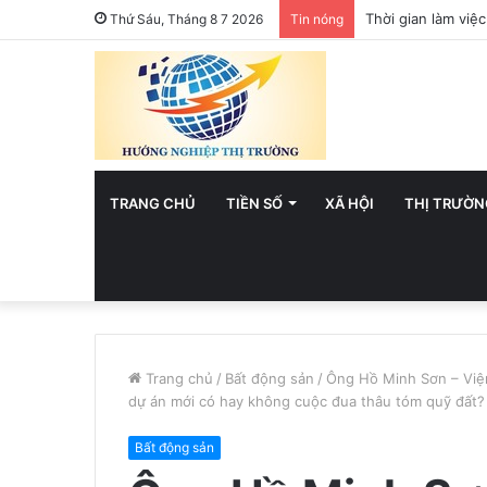
Việt Nam hướng t
Thứ Sáu, Tháng 8 7 2026
Tin nóng
TRANG CHỦ
TIỀN SỐ
XÃ HỘI
THỊ TRƯỜN
Trang chủ
/
Bất động sản
/
Ông Hồ Minh Sơn – Viện
dự án mới có hay không cuộc đua thâu tóm quỹ đất?
Bất động sản