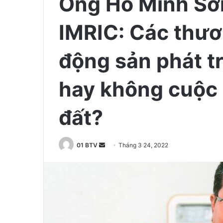
Ông Hồ Minh Sơn
IMRIC: Các thư
động sản phát t
hay không cuộc 
đất?
01 BTV
S
Tháng 3 24, 2022
e
n
d
a
n
e