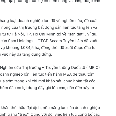
hững địa phương thực sự có tiềm năng và đang được các
 hàng loạt doanh nghiệp lớn đổ về nghiên cứu, đề xuất
c nóng của thị trường bất động sản liên tục tăng lên và
 tư từ Hà Nội, TP. Hồ Chí Minh đổ về “săn đất” . Ví dụ,
viên của Sam Holdings – CTCP Sacom Tuyền Lâm đề xuất
ch vụ khoảng 1.034,5 ha, đồng thời đề xuất được đầu tư
hu vực này đã tăng dựng đứng.
 Nghiên cứu Thị trường – Truyền thông Quốc tế (IMRIC)
doanh nghiệp lớn liên tục tiến hành M&A để thâu tóm
quá sớm trong khi chỉ mới khảo sát, chưa hoàn tất các
 nhóm đầu cơ lợi dụng đẩy giá lên cao, dẫn đến xảy ra
 khăn thời hậu đại dịch, nếu năng lực của doanh nghiệp
ình trạng “treo”. Cùng với đó, việc liên tục công bố các