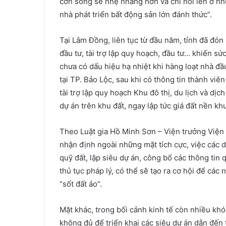
cơn sóng sẽ nhẹ nhàng hơn và chỉ nổi lên ở n
nhà phát triển bất động sản lớn đánh thức”.
Tại Lâm Đồng, liên tục từ đầu năm, tỉnh đã đón
đầu tư, tài trợ lập quy hoạch, đầu tư… khiến sứ
chưa có dấu hiệu hạ nhiệt khi hàng loạt nhà đầu
tại TP. Bảo Lộc, sau khi có thông tin thành 
tài trợ lập quy hoạch Khu đô thị, du lịch và dị
dự án trên khu đất, ngay lập tức giá đất nền k
Theo Luật gia Hồ Minh Sơn – Viện trưởng Viện
nhận định ngoài những mặt tích cực, việc các 
quỹ đất, lập siêu dự án, công bố các thông tin 
thủ tục pháp lý, có thể sẽ tạo ra cơ hội để các
“sốt đất ảo”.
Mặt khác, trong bối cảnh kinh tế còn nhiều khó
không đủ để triển khai các siêu dự án dẫn đến t