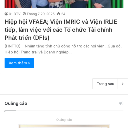
01 BTV
Tháng 7 29, 2025
24
Hiệp hội VFAEA; Viện IMRIC và Viện IRLIE
tiếp, làm việc với các Tổ chức Tài chính
Phát triển (DFIs)
(HNTTO) – Nhằm tăng tính chủ động hỗ trợ các hội viên…Qua đó,
Hiệp hội Trang trại và Doanh nghiệp…
Xem thêm »
Trang sau
Quảng cáo
Quảng cáo