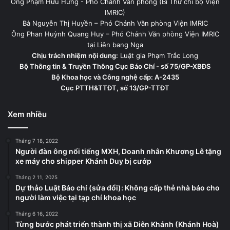
Ông Phạm Hữu Hưng - Phó Chánh Văn phòng (Bí Thư chi bộ Viện
IMRIC)
Bà Nguyễn Thị Huyền – Phó Chánh Văn phòng Viện IMRIC
Ông Phan Huỳnh Quang Huy – Phó Chánh Văn phòng Viện IMRIC
tại Liên bang Nga
Chịu trách nhiệm nội dung:
Luật gia Phạm Trắc Long
Bộ Thông tin & Truyền Thông Cục Báo Chí - số 75/GP-XBĐS
Bộ Khoa học và Công nghệ cấp: A-2435
Cục PTTH&TTĐT, số 13/GP-TTĐT
Xem nhiều
Tháng 7 18, 2022
Người đàn ông nổi tiếng MXH, Doanh nhân Khương Lê tặng
xe máy cho shipper Khánh Duy bị cướp
Tháng 2 11, 2025
Dự thảo Luật Báo chí (sửa đổi): Không cấp thẻ nhà báo cho
người làm việc tại tạp chí khoa học
Tháng 6 16, 2022
Từng bước phát triển thành thị xã Diên Khánh (Khánh Hoà)