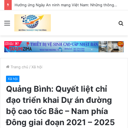
Hưởng ứng Ngày An ninh mạng Việt Nam: Những thông điệp thiết thực về an toàn số
Menu
T
k
Trang chủ
/
Xã hội
Xã hội
Quảng Bình: Quyết liệt chỉ
đạo triển khai Dự án đường
bộ cao tốc Bắc – Nam phía
Đông giai đoạn 2021 – 2025