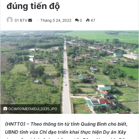
đúng tiến độ
01 BTV
S
Tháng 3 24, 2022
0
47
e
n
d
a
n
e
m
a
i
l
DCIM101MEDIADJI_0335.JPG
(HNTTO) – Theo
thông t
in từ tỉnh Quảng Bình cho biết,
UBND tỉnh vừa Chỉ đạo triển khai thực hiện Dự án Xây