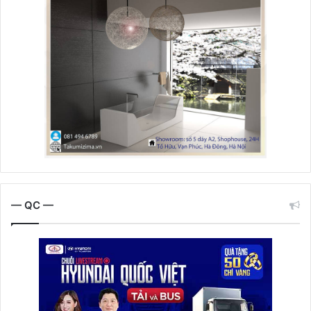
— QC —