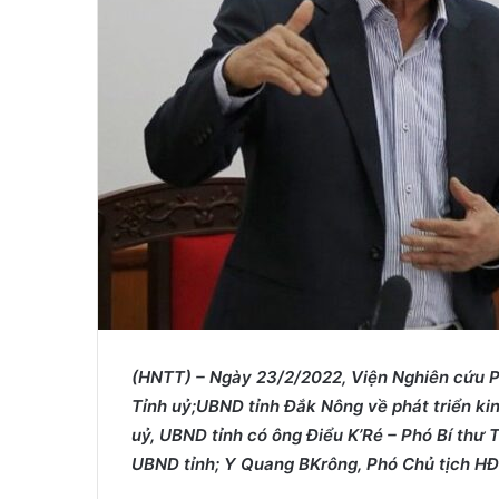
i
l
(HNTT) – Ngày 23/2
/2022
, Viện Nghiên cứu 
Tỉnh uỷ;
UBND tỉnh Đắk Nông về phát triển kinh
uỷ, UBND tỉnh
có ông Điểu K’Ré
–
Phó Bí thư T
UBND tỉnh; Y Quang BKrông, Phó Chủ tịch HĐ