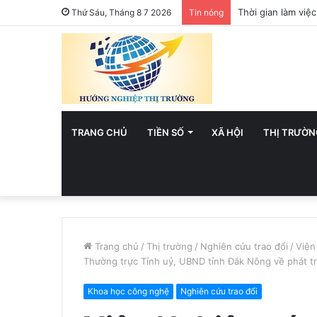
Việt Nam hướng t
Thứ Sáu, Tháng 8 7 2026
Tin nóng
TRANG CHỦ
TIỀN SỐ
XÃ HỘI
THỊ TRƯỜN
Trang chủ
/
Thị trường
/
Nghiên cứu trao đổi
/
Viện
Thường trực Tỉnh uỷ, UBND tỉnh Đắk Nông về phát tri
Khoa học công nghệ
Nghiên cứu trao đổi