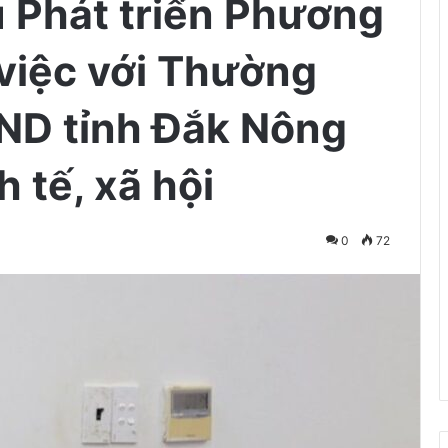
 Phát triển Phương
việc với Thường
BND tỉnh Đắk Nông
h tế, xã hội
0
72