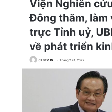
Viện Nghiên cứu
Đông thăm, làm 
trực Tỉnh uỷ, U
về phát triển kin
01 BTV
S
Tháng 2 24, 2022
e
n
d
a
n
e
m
a