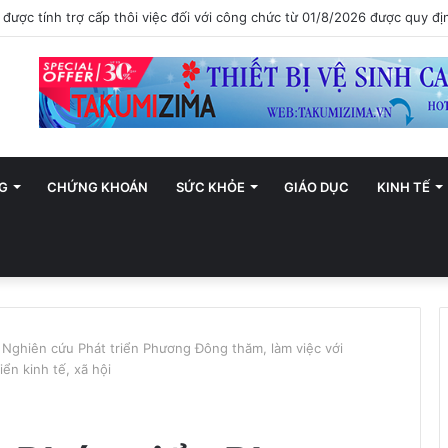
ới trở thành trung tâm văn hóa và sáng tạo hàng đầu khu vực
G
CHỨNG KHOÁN
SỨC KHỎE
GIÁO DỤC
KINH TẾ
 Nghiên cứu Phát triển Phương Đông thăm, làm việc với
ển kinh tế, xã hội