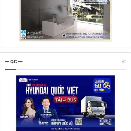
— QC —