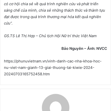
có c
ơ
h
ộ
i chia s
ẻ
v
ề
quá trình nghiên c
ứ
u và phát tri
ể
n
sáng ch
ế
c
ủ
a mình, chia s
ẻ
nh
ữ
ng thách th
ứ
c và thành t
ự
u
đ
ạ
t đ
ượ
c trong quá trình th
ươ
ng m
ạ
i hóa k
ế
t qu
ả
nghiên
c
ứ
u”.
GS.TS Lê Th
ị
H
ợ
p – Ch
ủ
t
ị
ch H
ộ
i N
ữ
trí th
ứ
c Vi
ệ
t Nam
B
ả
o Nguyên –
Ả
nh: NVCC
https://phunuvietnam.vn/vinh-danh-cac-nha-khoa-hoc-
nu-viet-nam-gianh-13-giai-thuong-tai-kiwie-2024-
20240703165752458.htm