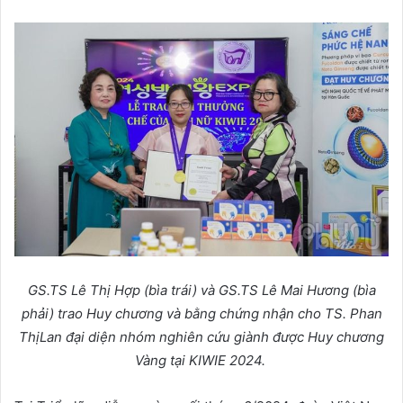
GS.TS Lê Th
ị
H
ợ
p (bìa trái) và GS.TS Lê Mai H
ươ
ng (bìa
ph
ả
i) trao Huy ch
ươ
ng và b
ằ
ng ch
ứ
ng nh
ậ
n cho TS. Phan
Th
ị
Lan đ
ạ
i di
ệ
n nhóm nghiên c
ứ
u giành đ
ượ
c Huy ch
ươ
ng
Vàng t
ạ
i KIWIE 2024.