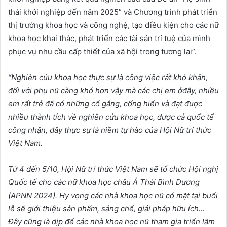
thái khởi nghiệp đến năm 2025” và Chương trình phát triển
thị trường khoa học và công nghệ, tạo điều kiện cho các nữ
khoa học khai thác, phát triển các tài sản trí tuệ của mình
phục vụ nhu cầu cấp thiết của xã hội trong tương lai”.
“Nghiên c
ứ
u khoa h
ọ
c th
ự
c s
ự
là công vi
ệ
c r
ấ
t khó khăn,
đ
ố
i v
ớ
i ph
ụ
n
ữ
càng khó h
ơ
n v
ậ
y mà các ch
ị
em
ở
đây, nhi
ề
u
em r
ấ
t tr
ẻ
đã có nh
ữ
ng c
ố
g
ắ
ng, c
ố
ng hi
ế
n và đ
ạ
t đ
ượ
c
nhi
ề
u thành tích v
ề
nghiên c
ứ
u khoa h
ọ
c, đ
ượ
c c
ả
qu
ố
c t
ế
công nh
ậ
n, đây th
ự
c s
ự
là ni
ề
m t
ự
hào c
ủ
a H
ộ
i N
ữ
trí th
ứ
c
Vi
ệ
t Nam.
T
ừ
4 đ
ế
n 5/10, H
ộ
i N
ữ
trí th
ứ
c Vi
ệ
t Nam s
ẽ
t
ổ
ch
ứ
c H
ộ
i ngh
ị
Qu
ố
c t
ế
cho các n
ữ
khoa h
ọ
c châu Á Thái Bình D
ươ
ng
(APNN 2024). Hy v
ọ
ng các nhà khoa h
ọ
c n
ữ
có m
ặ
t t
ạ
i bu
ổ
i
l
ễ
s
ẽ
gi
ớ
i thi
ệ
u s
ả
n ph
ẩ
m, sáng ch
ế
, gi
ả
i pháp h
ữ
u ích…
Đây cũng là d
ị
p đ
ể
các nhà khoa h
ọ
c n
ữ
tham gia tri
ể
n lãm