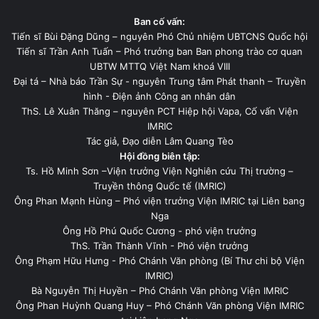
Ban cố vấn:
Tiến sĩ Bùi Đặng Dũng – nguyên Phó Chủ nhiệm UBTCNS Quốc hội
Tiến sĩ Trần Anh Tuấn – Phó trưởng ban Ban phong trào cơ quan
UBTW MTTQ Việt Nam khoá VIII
Đại tá – Nhà báo Trần Sự - nguyên Trung tâm Phát thanh – Truyền
hình - Điện ảnh Công an nhân dân
ThS. Lê Xuân Thăng – nguyên PCT Hiệp hội Vapa, Cố vấn Viện
IMRIC
Tác giả, Đạo diễn Lâm Quang Tèo
Hội đồng biên tập:
Ts. Hồ Minh Sơn –Viện trưởng Viện Nghiên cứu Thị trường –
Truyền thông Quốc tế (IMRIC)
Ông Phan Mạnh Hùng – Phó viện trưởng Viện IMRIC tại Liên bang
Nga
Ông Hồ Phú Quốc Cương - phó viện trưởng
ThS. Trần Thành Vĩnh - Phó viện trưởng
Ông Phạm Hữu Hưng - Phó Chánh Văn phòng (Bí Thư chi bộ Viện
IMRIC)
Bà Nguyễn Thị Huyền – Phó Chánh Văn phòng Viện IMRIC
Ông Phan Huỳnh Quang Huy – Phó Chánh Văn phòng Viện IMRIC