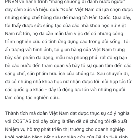
PNVN về hành trình “mang chuông đi đánh nước người”
đầy cảm xúc và hiệu quả: “Đoàn Việt Nam đã lựa chọn được
những sáng chế hàng đầu để mang tới Hàn Quốc. Qua đây,
tôi thấy được sức sáng tạo của các nhà khoa học nữ Việt
Nam rất lớn, họ đã cần mẫn làm việc để có những công
trình nghiên cứu có tính ứng dụng cao trong đời sống. Tôi
ấn tượng với hình ảnh, tại gian hàng của Việt Nam trưng
bày sản phẩm đa dạng, mẫu mã phong phú, rất đông bạn
bè các nước đến tham quan và bày tỏ sự quan tâm đến các
sáng chế, sản phẩm hữu ích của chúng ta. Sau chuyến đi,
đã có những nhà khoa học nữ nhận được lời mời hợp tác từ
các quốc gia khác – đây là động lực lớn với những người
làm công tác nghiên cứu…
Thành tích mà đoàn Việt Nam đạt được thực sự có ý nghĩa
với COSTAS bởi đây cũng là tiền đề để chúng tôi đề xuất
Nhiệm vụ hỗ trợ phát triển thị trường cho doanh nghiệp
khởi nghiệp bằng kết quả nghiên cứu của Đề án “Hệ sinh