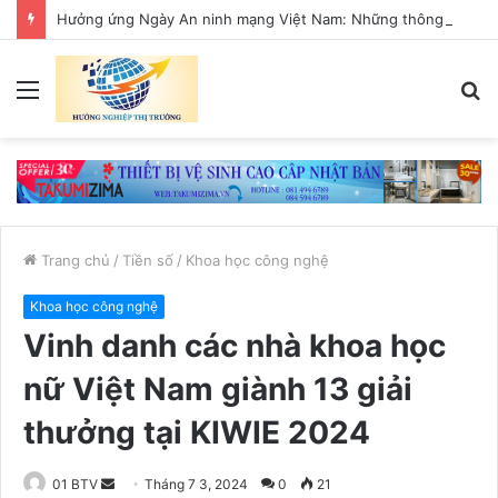
Hưởng ứng Ngày An ninh mạng Việt Nam: Những thông điệp thiết thực về an toàn số
Menu
T
k
Trang chủ
/
Tiền số
/
Khoa học công nghệ
Khoa học công nghệ
Vinh danh các nhà khoa học
nữ Việt Nam giành 13 giải
thưởng tại KIWIE 2024
01 BTV
S
Tháng 7 3, 2024
0
21