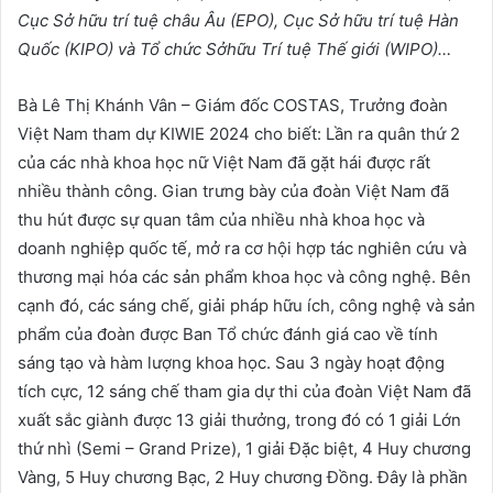
C
ụ
c S
ở
h
ữ
u trí tu
ệ
châu Âu (EPO), C
ụ
c S
ở
h
ữ
u trí tu
ệ
Hàn
Qu
ố
c (KIPO) và T
ổ
ch
ứ
c S
ở
h
ữ
u Trí tu
ệ
Th
ế
gi
ớ
i (WIPO)…
Bà Lê Thị Khánh Vân – Giám đốc COSTAS, Trưởng đoàn
Việt Nam tham dự KIWIE 2024 cho biết: Lần ra quân thứ 2
của các nhà khoa học nữ Việt Nam đã gặt hái được rất
nhiều thành công. Gian trưng bày của đoàn Việt Nam đã
thu hút được sự quan tâm của nhiều nhà khoa học và
doanh nghiệp quốc tế, mở ra cơ hội hợp tác nghiên cứu và
thương mại hóa các sản phẩm khoa học và công nghệ. Bên
cạnh đó, các sáng chế, giải pháp hữu ích, công nghệ và sản
phẩm của đoàn được Ban Tổ chức đánh giá cao về tính
sáng tạo và hàm lượng khoa học. Sau 3 ngày hoạt động
tích cực, 12 sáng chế tham gia dự thi của đoàn Việt Nam đã
xuất sắc giành được 13 giải thưởng, trong đó có 1 giải Lớn
thứ nhì (Semi – Grand Prize), 1 giải Đặc biệt, 4 Huy chương
Vàng, 5 Huy chương Bạc, 2 Huy chương Đồng. Đây là phần