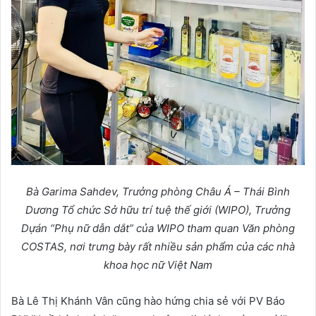
Bà Garima Sahdev, Tr
ưở
ng phòng Châu Á – Thái Bình
D
ươ
ng T
ổ
ch
ứ
c S
ở
h
ữ
u trí tu
ệ
th
ế
gi
ớ
i (WIPO), Tr
ưở
ng
D
ự
án “Ph
ụ
n
ữ
d
ẫ
n d
ắ
t” c
ủ
a WIPO tham quan Văn phòng
COSTAS, n
ơ
i tr
ư
ng bày r
ấ
t nhi
ề
u s
ả
n ph
ẩ
m c
ủ
a các nhà
khoa h
ọ
c n
ữ
Vi
ệ
t Nam
Bà Lê Thị Khánh Vân cũng hào hứng chia sẻ với PV Báo