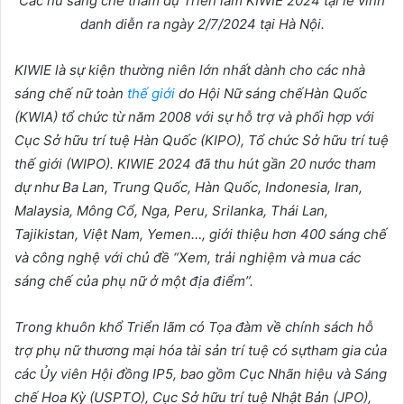
Các n
ữ
sáng ch
ế
tham d
ự
Tri
ể
n lãm KIWIE 2024 t
ạ
i l
ễ
vinh
danh di
ễ
n ra ngày 2/7/2024 t
ạ
i Hà N
ộ
i.
KIWIE là s
ự
ki
ệ
n th
ườ
ng niên l
ớ
n nh
ấ
t dành cho các nhà
sáng ch
ế
n
ữ
toàn
thế giới
do H
ộ
i N
ữ
sáng ch
ế
Hàn Qu
ố
c
(KWIA) t
ổ
ch
ứ
c t
ừ
năm 2008 v
ớ
i s
ự
h
ỗ
tr
ợ
và ph
ố
i h
ợ
p v
ớ
i
C
ụ
c S
ở
h
ữ
u trí tu
ệ
Hàn Qu
ố
c (KIPO), T
ổ
ch
ứ
c S
ở
h
ữ
u trí tu
ệ
th
ế
gi
ớ
i (WIPO). KIWIE 2024 đã thu hút g
ầ
n 20 n
ướ
c tham
d
ự
nh
ư
Ba Lan, Trung Qu
ố
c, Hàn Qu
ố
c, Indonesia, Iran,
Malaysia, Mông C
ổ
, Nga, Peru, Srilanka, Thái Lan,
Tajikistan, Vi
ệ
t Nam, Yemen…, gi
ớ
i thi
ệ
u h
ơ
n 400 sáng ch
ế
và công ngh
ệ
v
ớ
i ch
ủ
đ
ề
“Xem, tr
ả
i nghi
ệ
m và mua các
sáng ch
ế
c
ủ
a ph
ụ
n
ữ
ở
m
ộ
t đ
ị
a đi
ể
m”.
Trong khuôn kh
ổ
Tri
ể
n lãm có T
ọ
a đàm v
ề
chính sách h
ỗ
tr
ợ
ph
ụ
n
ữ
th
ươ
ng m
ạ
i hóa tài s
ả
n trí tu
ệ
có s
ự
tham gia c
ủ
a
các
Ủ
y viên H
ộ
i đ
ồ
ng IP5, bao g
ồ
m C
ụ
c Nhãn hi
ệ
u và Sáng
ch
ế
Hoa K
ỳ
(USPTO), C
ụ
c S
ở
h
ữ
u trí tu
ệ
Nh
ậ
t B
ả
n (JPO),