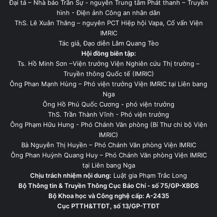
Đại tá – Nhà báo Trần Sự - nguyên Trung tâm Phát thanh – Truyền
hình - Điện ảnh Công an nhân dân
ThS. Lê Xuân Thăng – nguyên PCT Hiệp hội Vapa, Cố vấn Viện
IMRIC
Tác giả, Đạo diễn Lâm Quang Tèo
Hội đồng biên tập:
Ts. Hồ Minh Sơn –Viện trưởng Viện Nghiên cứu Thị trường –
Truyền thông Quốc tế (IMRIC)
Ông Phan Mạnh Hùng – Phó viện trưởng Viện IMRIC tại Liên bang
Nga
Ông Hồ Phú Quốc Cương - phó viện trưởng
ThS. Trần Thành Vĩnh - Phó viện trưởng
Ông Phạm Hữu Hưng - Phó Chánh Văn phòng (Bí Thư chi bộ Viện
IMRIC)
Bà Nguyễn Thị Huyền – Phó Chánh Văn phòng Viện IMRIC
Ông Phan Huỳnh Quang Huy – Phó Chánh Văn phòng Viện IMRIC
tại Liên bang Nga
Chịu trách nhiệm nội dung:
Luật gia Phạm Trắc Long
Bộ Thông tin & Truyền Thông Cục Báo Chí - số 75/GP-XBĐS
Bộ Khoa học và Công nghệ cấp: A-2435
Cục PTTH&TTĐT, số 13/GP-TTĐT