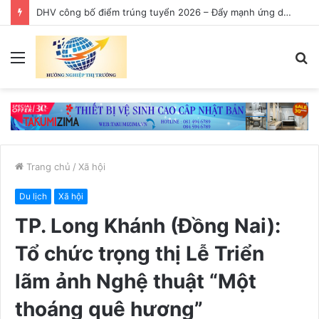
Thời gian làm việc được tính trợ cấp thôi việc đối với công chức từ 01/8/2026 được quy định như thế nào?
Menu
T
k
Trang chủ
/
Xã hội
Du lịch
Xã hội
TP. Long Khánh (Đồng Nai):
Tổ chức trọng thị Lễ Triển
lãm ảnh Nghệ thuật “Một
thoáng quê hương”