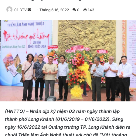
01 BTV
S
Tháng 6 16, 2022
0
143
e
n
d
a
n
e
m
a
i
l
(HNTTO) – Nhân dịp kỷ niệm 03 năm ngày thành lập
thành phố Long Khánh (01/6/2019 – 01/6/2022).
Sáng
ngày 16/6/2022 tại Quảng trường TP. Long Khánh diễn ra
chuỗi Triển lãm Ảnh Nghệ thuật với chủ đề “Một thoáng