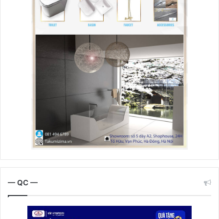
— QC —