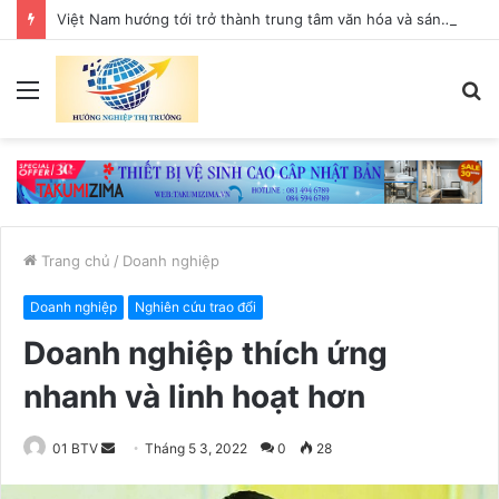
Việt Nam hướng tới trở thành trung tâm văn hóa và sáng tạo hàng đầu khu vực
Menu
T
k
Trang chủ
/
Doanh nghiệp
Doanh nghiệp
Nghiên cứu trao đổi
Doanh nghiệp thích ứng
nhanh và linh hoạt hơn
01 BTV
S
Tháng 5 3, 2022
0
28
e