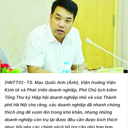
n
d
a
n
e
m
a
i
l
(HNTTO)- TS. Mạc Quốc Anh (Ảnh), Viện trưởng Viện
Kinh tế và Phát triển doanh nghiệp, Phó Chủ tịch kiêm
Tổng Thư ký Hiệp hội doanh nghiệp nhỏ và vừa Thành
phố Hà Nội cho rằng, các doanh nghiệp đã nhanh chóng
thích ứng để vươn lên trong khó khăn, nhưng những
doanh nghiệp còn trụ lại được đều cần được kích thích
phục hồi nên các chính sách hỗ trợ cần phù hợp hơn.