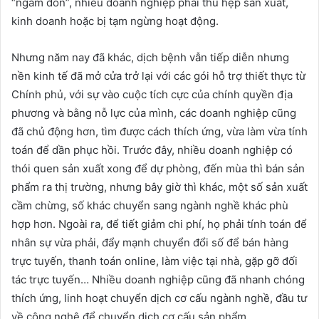
“ngấm đòn”, nhiều doanh nghiệp phải thu hẹp sản xuất,
kinh doanh hoặc bị tạm ngừng hoạt động.
Nhưng năm nay đã khác, dịch bệnh vẫn tiếp diễn nhưng
nền kinh tế đã mở cửa trở lại với các gói hỗ trợ thiết thực từ
Chính phủ, với sự vào cuộc tích cực của chính quyền địa
phương và bằng nỗ lực của mình, các doanh nghiệp cũng
đã chủ động hơn, tìm được cách thích ứng, vừa làm vừa tính
toán để dần phục hồi. Trước đây, nhiều doanh nghiệp có
thói quen sản xuất xong để dự phòng, đến mùa thì bán sản
phẩm ra thị trường, nhưng bây giờ thì khác, một số sản xuất
cầm chừng, số khác chuyển sang ngành nghề khác phù
hợp hơn. Ngoài ra, để tiết giảm chi phí, họ phải tính toán để
nhân sự vừa phải, đẩy mạnh chuyển đổi số để bán hàng
trực tuyến, thanh toán online, làm việc tại nhà, gặp gỡ đối
tác trực tuyến… Nhiều doanh nghiệp cũng đã nhanh chóng
thích ứng, linh hoạt chuyển dịch cơ cấu ngành nghề, đầu tư
về công nghệ để chuyển dịch cơ cấu sản phẩm.