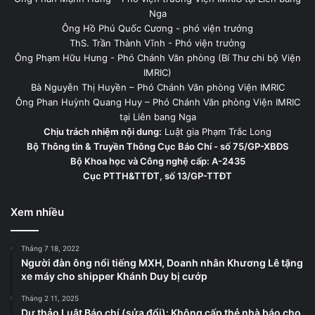
Nga
Ông Hồ Phú Quốc Cương - phó viện trưởng
ThS. Trần Thành Vĩnh - Phó viện trưởng
Ông Phạm Hữu Hưng - Phó Chánh Văn phòng (Bí Thư chi bộ Viện
IMRIC)
Bà Nguyễn Thị Huyền – Phó Chánh Văn phòng Viện IMRIC
Ông Phan Huỳnh Quang Huy – Phó Chánh Văn phòng Viện IMRIC
tại Liên bang Nga
Chịu trách nhiệm nội dung:
Luật gia Phạm Trắc Long
Bộ Thông tin & Truyền Thông Cục Báo Chí - số 75/GP-XBĐS
Bộ Khoa học và Công nghệ cấp: A-2435
Cục PTTH&TTĐT, số 13/GP-TTĐT
Xem nhiều
Tháng 7 18, 2022
Người đàn ông nổi tiếng MXH, Doanh nhân Khương Lê tặng
xe máy cho shipper Khánh Duy bị cướp
Tháng 2 11, 2025
Dự thảo Luật Báo chí (sửa đổi): Không cấp thẻ nhà báo cho