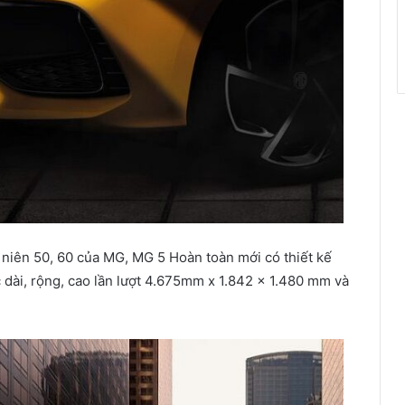
 niên 50, 60 của MG, MG 5 Hoàn toàn mới có thiết kế
 dài, rộng, cao lần lượt 4.675mm x 1.842 x 1.480 mm và