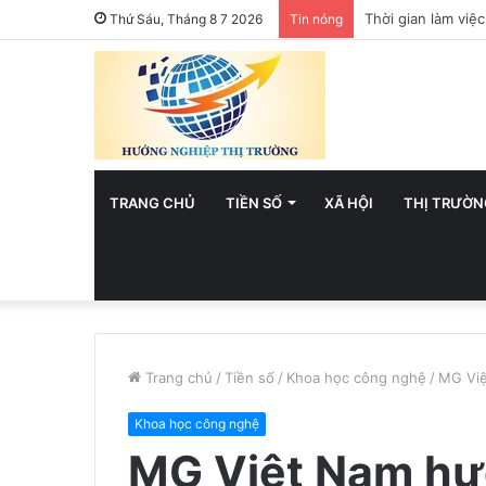
Việt Nam hướng t
Thứ Sáu, Tháng 8 7 2026
Tin nóng
TRANG CHỦ
TIỀN SỐ
XÃ HỘI
THỊ TRƯỜN
Trang chủ
/
Tiền số
/
Khoa học công nghệ
/
MG Việ
Khoa học công nghệ
MG Việt Nam hư