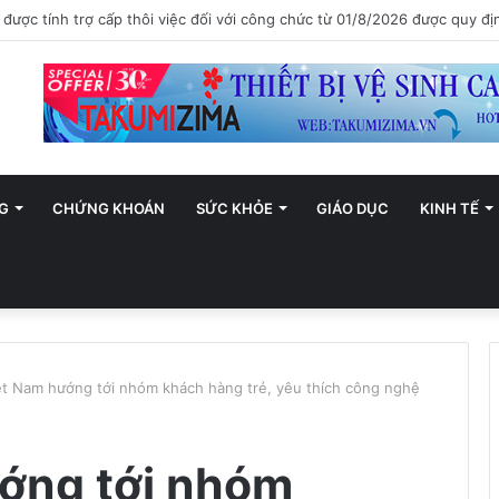
ới trở thành trung tâm văn hóa và sáng tạo hàng đầu khu vực
G
CHỨNG KHOÁN
SỨC KHỎE
GIÁO DỤC
KINH TẾ
t Nam hướng tới nhóm khách hàng trẻ, yêu thích công nghệ
ớng tới nhóm