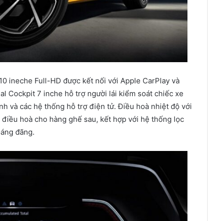
 10 ineche Full-HD được kết nối với Apple CarPlay và
l Cockpit 7 inche hỗ trợ người lái kiểm soát chiếc xe
ành và các hệ thống hỗ trợ điện tử. Điều hoà nhiệt độ với
 điều hoà cho hàng ghế sau, kết hợp với hệ thống lọc
oáng đãng.