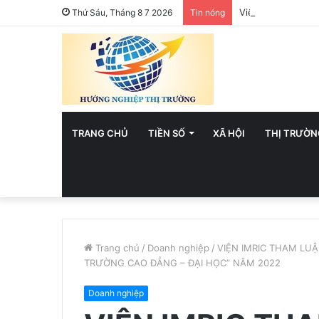
Việt Nam hướng t
Thứ Sáu, Tháng 8 7 2026
Tin nóng
TRANG CHỦ
TIỀN SỐ
XÃ HỘI
THỊ TRƯỜN
Trang chủ
/
Doanh nghiệp
/
VIỆN IMRIC THAM LUẬ
TRƯỜNG CAO ĐẲNG – ĐẠI HỌC” NĂM 2022
Doanh nghiệp