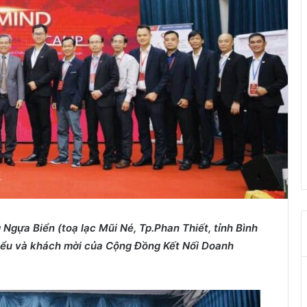
g Ngựa Biển
(toạ lạc
Mũi Né
,
Tp.Phan Thiết
, tỉnh Bình
 biểu và khách mời của Cộng Đồng Kết Nối Doanh