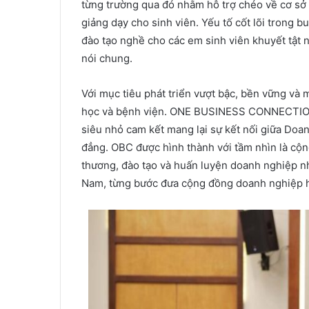
từng trường qua đó nhằm hỗ trợ chéo về cơ sở 
giảng dạy cho sinh viên. Yếu tố cốt lõi trong b
đào tạo nghề cho các em sinh viên khuyết tật n
nói chung.
Với mục tiêu phát triển vượt bậc, bền vững và m
học và bệnh viện. ONE BUSINESS CONNECTION (
siêu nhỏ cam kết mang lại sự kết nối giữa Doa
đẳng. OBC được hình thành với tầm nhìn là cộn
thương, đào tạo và huấn luyện doanh nghiệp nh
Nam, từng bước đưa cộng đồng doanh nghiệp hộ