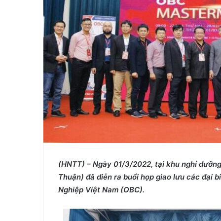
i
l
(HNTT) – N
gày 01/3/2022
,
tại khu nghỉ dưỡn
Thuận) đã
diễn ra buổi họp giao lưu các đại
Nghiệp Việt Nam (OBC).