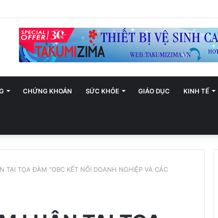
ới trở thành trung tâm văn hóa và sáng tạo hàng đầu khu vực
G
CHỨNG KHOÁN
SỨC KHỎE
GIÁO DỤC
KINH TẾ
N TẠI TỌA ĐÀM “OBC KẾT NỐI DOANH NGHIỆP VÀ CÁC