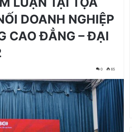
AM LUẬN TẠI TỌA
NỐI DOANH NGHIỆP
 CAO ĐẲNG – ĐẠI
2
0
65