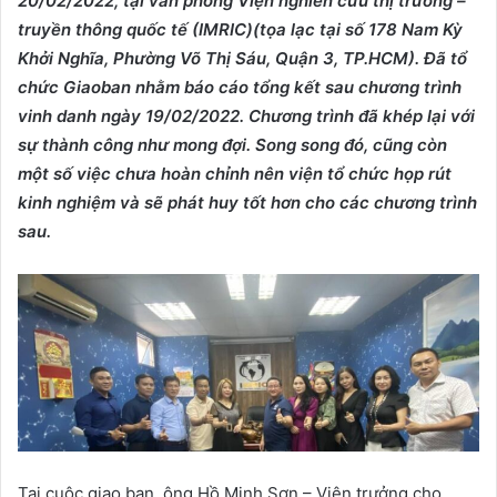
20/02
/2022,
tại văn phòng Viện nghiên cứu thị trường –
truyền thông quốc tế (IMRIC)
(t
ọa lạc tại số 178 Nam Kỳ
Khởi Nghĩa, Phường Võ Thị Sáu, Quận 3
, TP.HCM)
.
Đã tổ
chức Giao
ban nhằm
báo cáo tổng kết sau chương trình
vinh danh ngày 19/02/20
22
. Chương trình đã khép lại với
sự thành công như mong đợi
.
S
ong song đó
,
cũng còn
một số việc chưa hoàn chỉnh nên viện tổ chức họp rút
kinh nghiệm và sẽ phát huy tốt hơn cho các chương trình
sau.
Tại cuộc giao ban, ông Hồ Minh Sơn – Viện trưởng cho