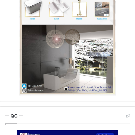
— QC —