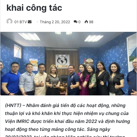
khai công tác
01 BTV
S
Tháng 2 20, 2022
0
98
e
n
d
a
n
e
m
a
i
l
(HNTT) – Nhằm đánh giá tiến độ các hoạt động, những
thuận lợi và khó khăn khi thực hiện nhiệm vụ chung của
Viện
IMRIC
được triển khai đầu năm
2022
và định hướng
hoạt động theo từng mảng công tác
.
Sáng ngày