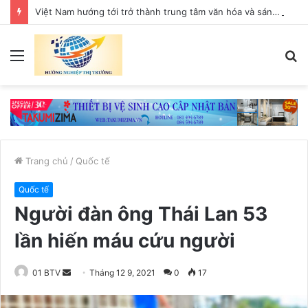
Việt Nam hướng tới trở thành trung tâm văn hóa và sáng tạo hàng đầu khu vực
Menu
T
k
Trang chủ
/
Quốc tế
Quốc tế
Người đàn ông Thái Lan 53
lần hiến máu cứu người
01 BTV
S
Tháng 12 9, 2021
0
17
e
n