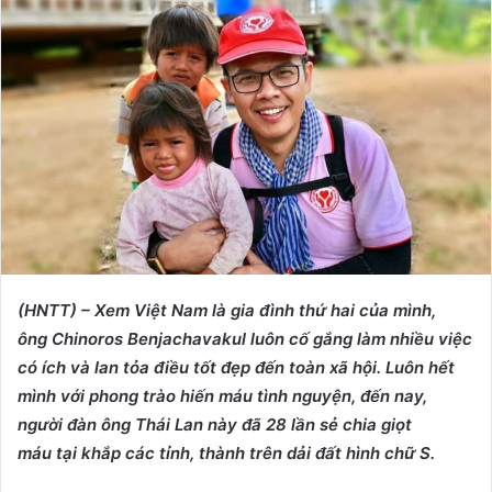
d
a
n
e
m
a
i
l
(HNTT) – Xem Việt Nam là gia đình thứ hai của mình,
ông Chinoros Benjachavakul luôn cố gắng làm nhiều việc
có ích và lan tỏa điều tốt đẹp đến toàn xã hội. Luôn hết
mình với phong trào hiến máu tình nguyện, đến nay,
người đàn ông Thái Lan này đã 28 lần sẻ chia giọt
máu tại khắp các tỉnh, thành trên dải đất hình chữ S.