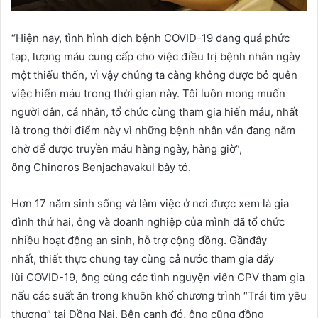
“Hiện nay, tình hình dịch bệnh COVID-19 đang quá phức
tạp, lượng máu cung cấp cho việc điều trị bệnh nhân ngày
một thiếu thốn, vì vậy chúng ta càng không được bỏ quên
việc hiến máu trong thời gian này. Tôi luôn mong muốn
người dân, cá nhân, tổ chức cùng tham gia hiến máu, nhất
là trong thời điểm này vì những bệnh nhân vẫn đang nằm
chờ để được truyền máu hàng ngày, hàng giờ”,
ông Chinoros Benjachavakul bày tỏ.
Hơn 17 năm sinh sống và làm việc ở nơi được xem là gia
đình thứ hai, ông và doanh nghiệp của mình đã tổ chức
nhiều hoạt động an sinh, hỗ trợ cộng đồng. Gầnđây
nhất, thiết thực chung tay cùng cả nước tham gia đẩy
lùi COVID-19, ông cùng các tình nguyện viên CPV tham gia
nấu các suất ăn trong khuôn khổ chương trình “Trái tim yêu
thương” tại Đồng Nai. Bên cạnh đó, ông cũng đồng