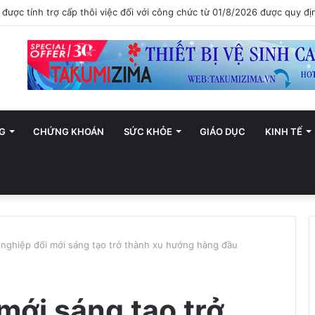
ới trở thành trung tâm văn hóa và sáng tạo hàng đầu khu vực
G
CHỨNG KHOÁN
SỨC KHỎE
GIÁO DỤC
KINH TẾ
 nghiệp đổi mới sáng tạo trở thành xu hướng hàng đầu
mới sáng tạo trở