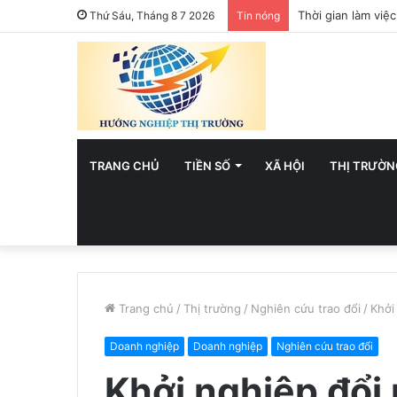
Việt Nam hướng t
Thứ Sáu, Tháng 8 7 2026
Tin nóng
TRANG CHỦ
TIỀN SỐ
XÃ HỘI
THỊ TRƯỜN
Trang chủ
/
Thị trường
/
Nghiên cứu trao đổi
/
Khởi
Doanh nghiệp
Doanh nghiệp
Nghiên cứu trao đổi
Khởi nghiệp đổi 