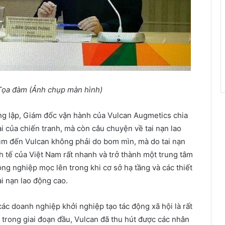
T
ọ
a đàm (
Ả
nh ch
ụ
p màn hình)
ng lập, Giám đốc vận hành của Vulcan Augmetics chia
ại của chiến tranh, mà còn câu chuyện về tai nạn lao
tìm đến Vulcan không phải do bom mìn, mà do tai nạn
nh tế của Việt Nam rất nhanh và trở thành một trung tâm
ông nghiệp mọc lên trong khi cơ sở hạ tầng và các thiết
ai nạn lao động cao.
ác doanh nghiệp khởi nghiệp tạo tác động xã hội là rất
à trong giai đoạn đầu, Vulcan đã thu hút được các nhân