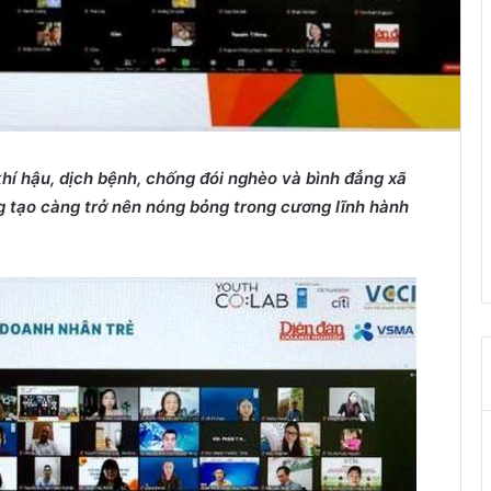
khí h
ậ
u, d
ị
ch b
ệ
nh, ch
ố
ng đói nghèo và bình đ
ẳ
ng xã
g t
ạ
o càng tr
ở
nên nóng b
ỏ
ng trong c
ươ
ng lĩnh hành