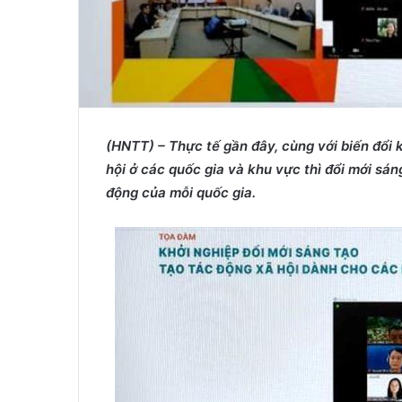
(HNTT) – Th
ự
c t
ế
g
ầ
n đây, cùng v
ớ
i bi
ế
n đ
ổ
i 
h
ộ
i
ở
các qu
ố
c gia và khu v
ự
c thì đ
ổ
i m
ớ
i sán
đ
ộ
ng c
ủ
a m
ỗ
i qu
ố
c gia.