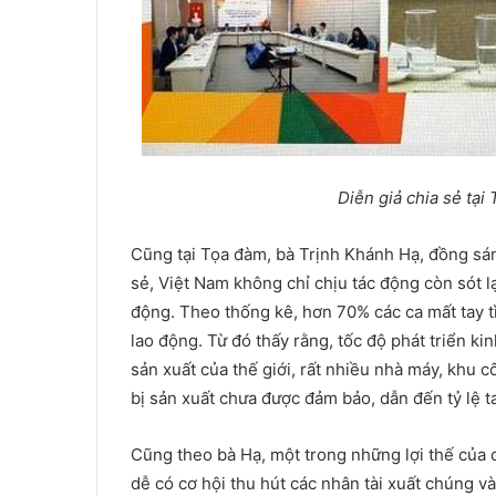
Di
ễ
n gi
ả
chia s
ẻ
t
ạ
i 
Cũng tại Tọa đàm, bà Trịnh Khánh Hạ, đồng sá
sẻ, Việt Nam không chỉ chịu tác động còn sót l
động. Theo thống kê, hơn 70% các ca mất tay 
lao động. Từ đó thấy rằng, tốc độ phát triển ki
sản xuất của thế giới, rất nhiều nhà máy, khu c
bị sản xuất chưa được đảm bảo, dẫn đến tỷ lệ t
Cũng theo bà Hạ, một trong những lợi thế của c
dễ có cơ hội thu hút các nhân tài xuất chúng v