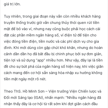
giá trị lớn.
Tuy nhiên, trong giai đoạn này vẫn còn nhiều khách hàng
truyền thống trước giờ vẫn chung thủy thói quen rút tiền
mặt để bỏ vào ví, nhưng nay cũng buộc phải học cách cài
đặt các phần mềm ngân hàng số, ví điện tử để tiện cho
việc đóng tiền điện, tiền nước và các phí dịch vụ cho gia
đình. Khi mới dùng còn gặp chút khó khăn, nhưng do hoàn
cảnh dần dần họ đã bắt đầu bị chinh phục bởi sự đơn giản,
tiện lợi và sử dụng “app” nhiều hơn. Như vậy, đây lại là tiền
đề cho sự bứt phá của ngân hàng số hiện nay, khi việc giãn
cách mang đến cơ hội sẵn sàng hòa nhập xu hướng không
tiền mặt ngày một rõ nét.
Theo ThS. Hồ Minh Sơn – Viện trưởng Viện Chiến lược và
Đổi mới Sáng tạo (ISAI), nhấn mạnh: “Nhiều ngân hàng đã
nhận thấy đây là cơ hội từ rất sớm khi đợt giãn cách đầu