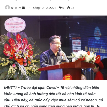
01 BTV
S
Tháng 10 10, 2021
0
23
e
n
d
a
n
e
m
a
i
l
(HNTT) – Trước đại dịch Covid – 19 với những diễn biến
khôn lường đã ảnh hưởng đến tất cả nền kinh tế toàn
cầu. Điều này, đã thúc đẩy việc mua sắm có kế hoạch, có
chủ đích và chuyển sang tiêu dùng bền vững, hợp lý…Vì