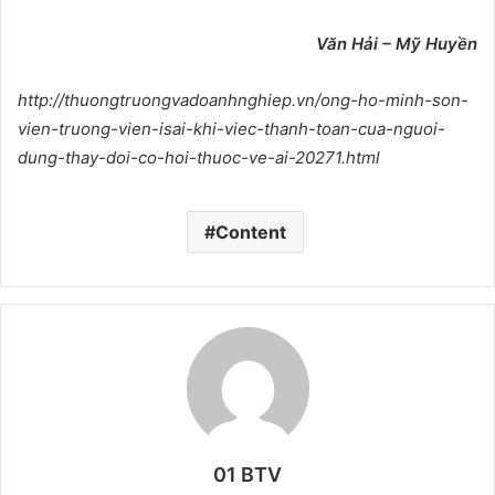
Văn Hải – Mỹ Huyền
http://thuongtruongvadoanhnghiep.vn/ong-ho-minh-son-
vien-truong-vien-isai-khi-viec-thanh-toan-cua-nguoi-
dung-thay-doi-co-hoi-thuoc-ve-ai-20271.html
Content
01 BTV