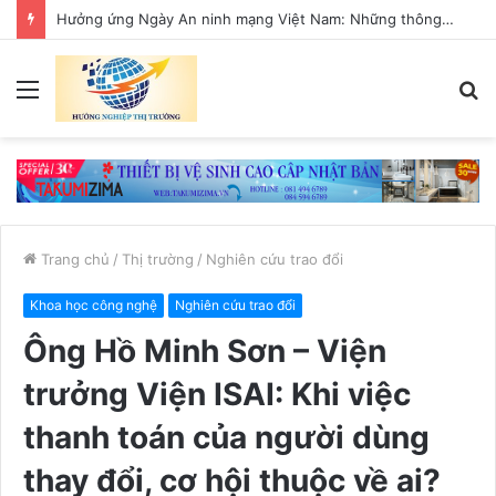
Hưởng ứng Ngày An ninh mạng Việt Nam: Những thông điệp thiết thực về an toàn số
Menu
T
k
Trang chủ
/
Thị trường
/
Nghiên cứu trao đổi
Khoa học công nghệ
Nghiên cứu trao đổi
Ông Hồ Minh Sơn – Viện
trưởng Viện ISAI: Khi việc
thanh toán của người dùng
thay đổi, cơ hội thuộc về ai?