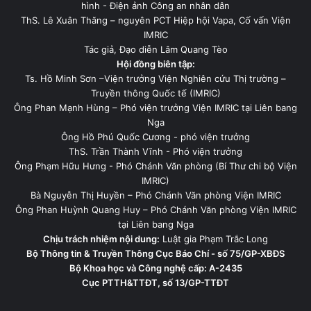
hình - Điện ảnh Công an nhân dân
ThS. Lê Xuân Thăng – nguyên PCT Hiệp hội Vapa, Cố vấn Viện
IMRIC
Tác giả, Đạo diễn Lâm Quang Tèo
Hội đồng biên tập:
Ts. Hồ Minh Sơn –Viện trưởng Viện Nghiên cứu Thị trường –
Truyền thông Quốc tế (IMRIC)
Ông Phan Mạnh Hùng – Phó viện trưởng Viện IMRIC tại Liên bang
Nga
Ông Hồ Phú Quốc Cương - phó viện trưởng
ThS. Trần Thành Vĩnh - Phó viện trưởng
Ông Phạm Hữu Hưng - Phó Chánh Văn phòng (Bí Thư chi bộ Viện
IMRIC)
Bà Nguyễn Thị Huyền – Phó Chánh Văn phòng Viện IMRIC
Ông Phan Huỳnh Quang Huy – Phó Chánh Văn phòng Viện IMRIC
tại Liên bang Nga
Chịu trách nhiệm nội dung:
Luật gia Phạm Trắc Long
Bộ Thông tin & Truyền Thông Cục Báo Chí - số 75/GP-XBĐS
Bộ Khoa học và Công nghệ cấp: A-2435
Cục PTTH&TTĐT, số 13/GP-TTĐT