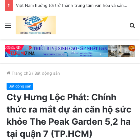
Việt Nam hướng tới trở thành trung tâm văn hóa và sáng tạo hàng đầu khu vực
Menu
T
k
Trang chủ
/
Bất động sản
Bất động sản
Cty Hưng Lộc Phát: Chính
thức ra mắt dự án căn hộ sức
khỏe The Peak Garden 5,2 ha
tại quận 7 (TP.HCM)