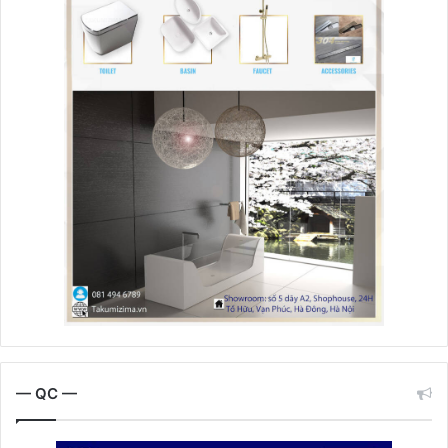
— QC —