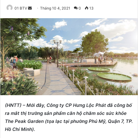
01 BTV
S
Tháng 10 4, 2021
0
13
e
n
d
a
n
e
m
a
i
l
(HNTT) – Mới
đây,
Công ty CP Hưng Lộc Phát đã công bố
ra mắt
thị trường sản phẩm căn hộ chăm sóc sức khỏe
The Peak Garden
(
tọa lạc tại phường Phú Mỹ, Quận 7, TP.
Hồ Chí Minh
)
.