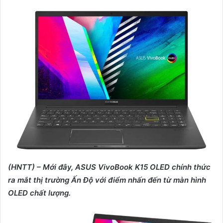
e
n
d
a
n
e
m
a
i
l
(HNTT) – Mới
đây,
ASUS VivoBook K15 OLED chính
thức
ra mắt thị trường Ấn Độ với điểm nhấn đến từ màn hình
OLED chất lượng.