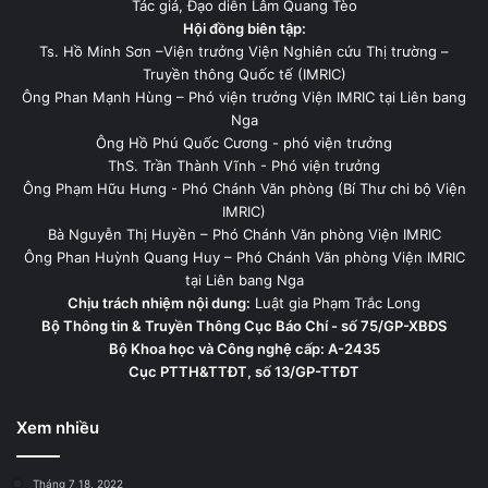
Tác giả, Đạo diễn Lâm Quang Tèo
Hội đồng biên tập:
Ts. Hồ Minh Sơn –Viện trưởng Viện Nghiên cứu Thị trường –
Truyền thông Quốc tế (IMRIC)
Ông Phan Mạnh Hùng – Phó viện trưởng Viện IMRIC tại Liên bang
Nga
Ông Hồ Phú Quốc Cương - phó viện trưởng
ThS. Trần Thành Vĩnh - Phó viện trưởng
Ông Phạm Hữu Hưng - Phó Chánh Văn phòng (Bí Thư chi bộ Viện
IMRIC)
Bà Nguyễn Thị Huyền – Phó Chánh Văn phòng Viện IMRIC
Ông Phan Huỳnh Quang Huy – Phó Chánh Văn phòng Viện IMRIC
tại Liên bang Nga
Chịu trách nhiệm nội dung:
Luật gia Phạm Trắc Long
Bộ Thông tin & Truyền Thông Cục Báo Chí - số 75/GP-XBĐS
Bộ Khoa học và Công nghệ cấp: A-2435
Cục PTTH&TTĐT, số 13/GP-TTĐT
Xem nhiều
Tháng 7 18, 2022