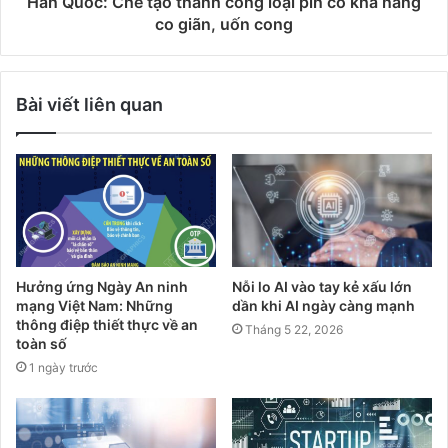
Hàn Quốc: Chế tạo thành công loại pin có khả năng
co giãn, uốn cong
Bài viết liên quan
Hưởng ứng Ngày An ninh
Nỗi lo AI vào tay kẻ xấu lớn
mạng Việt Nam: Những
dần khi AI ngày càng mạnh
thông điệp thiết thực về an
Tháng 5 22, 2026
toàn số
1 ngày trước