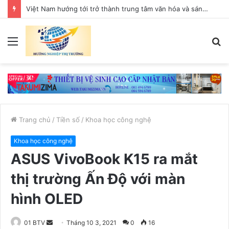
Việt Nam hướng tới trở thành trung tâm văn hóa và sáng tạo hàng đầu khu vực
Menu
T
k
Trang chủ
/
Tiền số
/
Khoa học công nghệ
Khoa học công nghệ
ASUS VivoBook K15 ra mắt
thị trường Ấn Độ với màn
hình OLED
01 BTV
S
Tháng 10 3, 2021
0
16