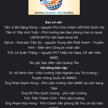
Ban cố vấn:
Tiến sĩ Bùi Đặng Dũng – nguyên Phó Chủ nhiệm UBTCNS Quốc hội
Tiến sĩ Trần Anh Tuấn – Phó trưởng ban Ban phong trào cơ quan
UBTW MTTQ Việt Nam khoá VIII
Đại tá – Nhà báo Trần Sự - nguyên Trung tâm Phát thanh – Truyền
hình - Điện ảnh Công an nhân dân
ThS. Lê Xuân Thăng – nguyên PCT Hiệp hội Vapa, Cố vấn Viện
IMRIC
Tác giả, Đạo diễn Lâm Quang Tèo
Hội đồng biên tập:
Ts. Hồ Minh Sơn –Viện trưởng Viện Nghiên cứu Thị trường –
Truyền thông Quốc tế (IMRIC)
Ông Phan Mạnh Hùng – Phó viện trưởng Viện IMRIC tại Liên bang
Nga
Ông Hồ Phú Quốc Cương - phó viện trưởng
ThS. Trần Thành Vĩnh - Phó viện trưởng
Ông Phạm Hữu Hưng - Phó Chánh Văn phòng (Bí Thư chi bộ Viện