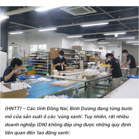
e
n
d
a
n
e
m
a
i
l
(HNTT) – Các tỉnh Đồng Nai, Bình Dương đang từng bước
mở cửa sản xuất ở các ‘vùng xanh’. Tuy nhiên, rất nhiều
doanh nghiệp (DN) không đáp ứng được những quy định
liên quan đến ‘lao động xanh’.