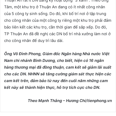
Thuận An rất ít DN đăng ký hoạt động “3 xanh”. Theo ông
Tâm, một khu trọ ở Thuận An đang có ít nhất công nhân
của 5 công ty sinh sống. Do đó, khi bố trí nơi ở tập trung
cho công nhân của một công ty riêng một khu trọ phải đảm
bảo liên kết các khu trọ, cần thời gian để sắp xếp. Do đó,
TP Thuận An đã đề nghị các DN bố trí nhà xưởng làm nơi ở
cho công nhân để duy trì lâu dài.
Ông Võ Đình Phong, Giám đốc Ngân hàng Nhà nước Việt
Nam chi nhánh Bình Dương, cho biết, hiện có 16 ngân
hàng thương mại đã đồng thuận, cam kết sẽ giảm lãi suất
cho các DN. NHNN sẽ tăng cường giám sát thực hiện các
cam kết trên, đảm bảo từ nay đến cuối năm những cam
kết này sẽ thành hiện thực, hỗ trợ tích cực cho DN.
Theo
Mạnh Thắng – Hương Chi/tienphong.vn