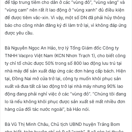
để tập trung tiêm cho dân ở các “vùng đỏ”, “vùng vàng” và
“vùng cam” nên rất ít lao động ở “vùng xanh” đủ điều kiện
để được tiêm vắc-xin. Vì vậy, một số DN đã phải hủy thông
báo cho công nhân đăng ký đi làm trở lại, vì không đáp ứng
được yêu cầu.
Bà Nguyễn Ngọc An Hảo, trợ lý Tổng Giám đốc Công ty
TNHH Vacpro Việt Nam (KCN Nhơn Trạch 1), cho biết công
ty chỉ tổ chức được 50% trong số 800 lao động lưu trú tại
nhà máy để sản xuất đáp ứng các đơn hàng cấp bách. Hiện
tại, Đồng Nai mở cửa trở lại, công ty muốn khôi phục sản
xuất và đưa tất cả lao động trở lại nhà máy nhưng 90% lao
động đang phải nghỉ việc ở các “vùng đỏ”. “Chúng tôi đang
lo là nếu không khôi phục được sản xuất sẽ mất nhiều đơn
hàng của đối tác nước ngoài”, bà Hảo nói.
Bà Vũ Thị Minh Châu, Chủ tịch UBND huyện Trảng Bom
cho biết, toàn huyện chỉ có 9 xã “xanh”, 8 xã còn lại thuộc