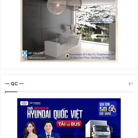
— QC —