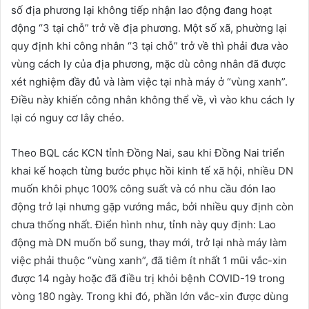
số địa phương lại không tiếp nhận lao động đang hoạt
động “3 tại chỗ” trở về địa phương. Một số xã, phường lại
quy định khi công nhân “3 tại chỗ” trở về thì phải đưa vào
vùng cách ly của địa phương, mặc dù công nhân đã được
xét nghiệm đầy đủ và làm việc tại nhà máy ở “vùng xanh”.
Điều này khiến công nhân không thể về, vì vào khu cách ly
lại có nguy cơ lây chéo.
Theo BQL các KCN tỉnh Đồng Nai, sau khi Đồng Nai triển
khai kế hoạch từng bước phục hồi kinh tế xã hội, nhiều DN
muốn khôi phục 100% công suất và có nhu cầu đón lao
động trở lại nhưng gặp vướng mắc, bởi nhiều quy định còn
chưa thống nhất. Điển hình như, tỉnh này quy định: Lao
động mà DN muốn bổ sung, thay mới, trở lại nhà máy làm
việc phải thuộc “vùng xanh”, đã tiêm ít nhất 1 mũi vắc-xin
được 14 ngày hoặc đã điều trị khỏi bệnh COVID-19 trong
vòng 180 ngày. Trong khi đó, phần lớn vắc-xin được dùng