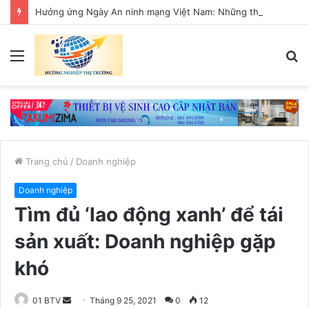
Hưởng ứng Ngày An ninh mạng Việt Nam: Những thông điệp thiết thực về an toàn số
Menu
T
k
Trang chủ
/
Doanh nghiệp
Doanh nghiệp
Tìm đủ ‘lao động xanh’ để tái
sản xuất: Doanh nghiệp gặp
khó
01 BTV
S
Tháng 9 25, 2021
0
12