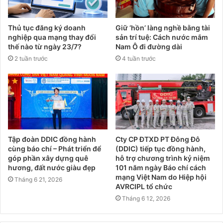
Thủ tục đăng ký doanh
Giữ ‘hồn’ làng nghề bằng tài
nghiệp qua mạng thay đổi
sản trí tuệ: Cách nước mắm
thế nào từ ngày 23/7?
Nam Ô đi đường dài
2 tuần trước
4 tuần trước
Tập đoàn DDIC đồng hành
Cty CP ĐTXD PT Đông Đô
cùng báo chí – Phát triển để
(DDIC) tiếp tục đồng hành,
góp phần xây dựng quê
hỗ trợ chương trình kỷ niệm
hương, đất nước giàu đẹp
101 năm ngày Báo chí cách
mạng Việt Nam do Hiệp hội
Tháng 6 21, 2026
AVRCIPL tổ chức
Tháng 6 12, 2026