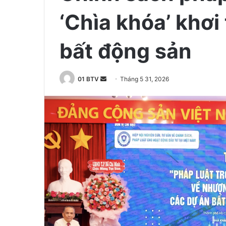
‘Chìa khóa’ khơi
bất động sản
01 BTV
S
Tháng 5 31, 2026
e
n
d
a
n
e
m
a
i
l