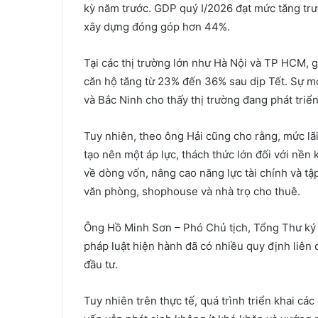
kỳ năm trước. GDP quý I/2026 đạt mức tăng tr
xây dựng đóng góp hơn 44%.
Tại các thị trường lớn như Hà Nội và TP HCM, g
căn hộ tăng từ 23% đến 36% sau dịp Tết. Sự m
và Bắc Ninh cho thấy thị trường đang phát triể
Tuy nhiên, theo ông Hải cũng cho rằng, mức 
tạo nên một áp lực, thách thức lớn đối với nền
về dòng vốn, nâng cao năng lực tài chính và t
văn phòng, shophouse và nhà trọ cho thuê.
Ông Hồ Minh Sơn – Phó Chủ tịch, Tổng Thư ký 
pháp luật hiện hành đã có nhiều quy định liê
đầu tư.
Tuy nhiên trên thực tế, quá trình triển khai c