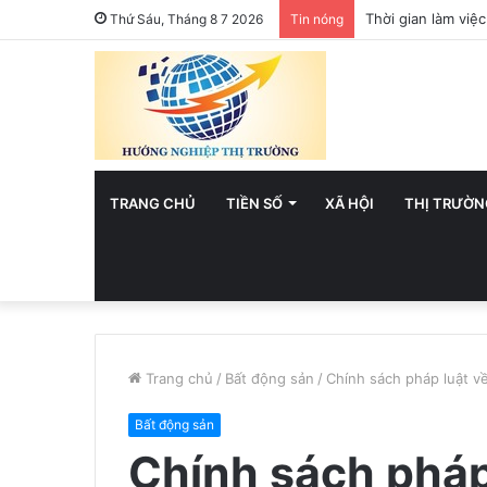
Việt Nam hướng t
Thứ Sáu, Tháng 8 7 2026
Tin nóng
TRANG CHỦ
TIỀN SỐ
XÃ HỘI
THỊ TRƯỜN
Trang chủ
/
Bất động sản
/
Chính sách pháp luật về
Bất động sản
Chính sách pháp 