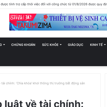
ới trở thành trung tâm văn hóa và sáng tạo hàng đầu khu vực
G
CHỨNG KHOÁN
SỨC KHỎE
GIÁO DỤC
KINH TẾ
 tài chính: ‘Chìa khóa’ khơi thông thị trường bất động sản
luật về tài chính: