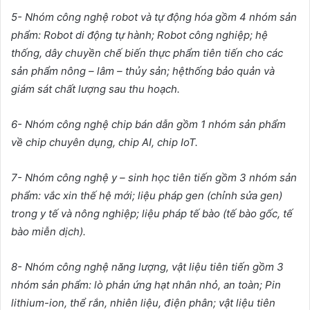
5- Nhóm công ngh
ệ
robot và t
ự
đ
ộ
ng hóa g
ồ
m 4 nhóm s
ả
n
ph
ẩ
m: Robot di đ
ộ
ng t
ự
hành; Robot công nghi
ệ
p; h
ệ
th
ố
ng, dây chuy
ề
n ch
ế
bi
ế
n th
ự
c ph
ẩ
m tiên ti
ế
n cho các
s
ả
n ph
ẩ
m nông – lâm – th
ủ
y s
ả
n; h
ệ
th
ố
ng b
ả
o qu
ả
n và
giám sát ch
ấ
t l
ượ
ng sau thu ho
ạ
ch.
6- Nhóm công ngh
ệ
chip bán d
ẫ
n g
ồ
m 1 nhóm s
ả
n ph
ẩ
m
v
ề
chip chuyên d
ụ
ng, chip AI, chip IoT.
7- Nhóm công ngh
ệ
y – sinh h
ọ
c tiên ti
ế
n g
ồ
m 3 nhóm s
ả
n
ph
ẩ
m: v
ắ
c xin th
ế
h
ệ
m
ớ
i; li
ệ
u pháp gen (ch
ỉ
nh s
ử
a gen)
trong y t
ế
và nông nghi
ệ
p; li
ệ
u pháp t
ế
bào (t
ế
bào g
ố
c, t
ế
bào mi
ễ
n d
ị
ch).
8- Nhóm công ngh
ệ
năng l
ượ
ng, v
ậ
t li
ệ
u tiên ti
ế
n g
ồ
m 3
nhóm s
ả
n ph
ẩ
m: lò ph
ả
n
ứ
ng h
ạ
t nhân nh
ỏ
, an toàn; Pin
lithium-ion, th
ể
r
ắ
n, nhiên li
ệ
u, đi
ệ
n phân; v
ậ
t li
ệ
u tiên