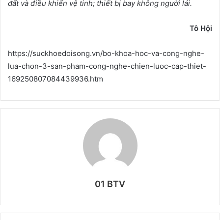
đ
ấ
t và đi
ề
u khi
ể
n v
ệ
tinh; thi
ế
t b
ị
bay không ng
ườ
i lái.
Tô H
ộ
i
https://suckhoedoisong.vn/bo-khoa-hoc-va-cong-nghe-
lua-chon-3-san-pham-cong-nghe-chien-luoc-cap-thiet-
169250807084439936.htm
01 BTV