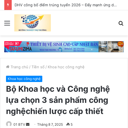
DHV công bố điểm trúng tuyển 2026 – Đẩy mạnh ứng dụng AI trong giảng dạy
Menu
T
k
Trang chủ
/
Tiền số
/
Khoa học công nghệ
Khoa học công nghệ
Bộ Khoa học và Công nghệ
lựa chọn 3 sản phẩm công
nghệchiến lược cấp thiết
01 BTV
S
Tháng 8 7, 2025
5