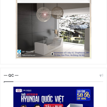
— QC —