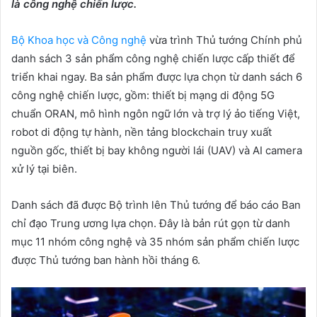
là công ngh
ệ
chi
ế
n l
ượ
c.
Bộ Khoa học và Công nghệ
vừa trình Thủ tướng Chính phủ
danh sách 3 sản phẩm công nghệ chiến lược cấp thiết để
triển khai ngay. Ba sản phẩm được lựa chọn từ danh sách 6
công nghệ chiến lược, gồm: thiết bị mạng di động 5G
chuẩn ORAN, mô hình ngôn ngữ lớn và trợ lý ảo tiếng Việt,
robot di động tự hành, nền tảng blockchain truy xuất
nguồn gốc, thiết bị bay không người lái (UAV) và AI camera
xử lý tại biên.
Danh sách đã được Bộ trình lên Thủ tướng để báo cáo Ban
chỉ đạo Trung ương lựa chọn. Đây là bản rút gọn từ danh
mục 11 nhóm công nghệ và 35 nhóm sản phẩm chiến lược
được Thủ tướng ban hành hồi tháng 6.