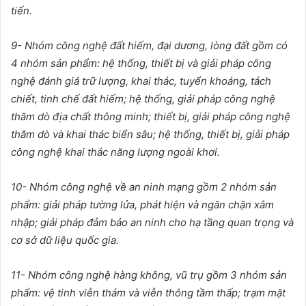
ti
ế
n.
9- Nhóm công ngh
ệ
đ
ấ
t hi
ế
m, đ
ạ
i d
ươ
ng, lòng đ
ấ
t g
ồ
m có
4 nhóm s
ả
n ph
ẩ
m: h
ệ
th
ố
ng, thi
ế
t b
ị
và gi
ả
i pháp công
ngh
ệ
đánh giá tr
ữ
l
ượ
ng, khai thác, tuy
ể
n khoáng, tách
chi
ế
t, tinh ch
ế
đ
ấ
t hi
ế
m; h
ệ
th
ố
ng, gi
ả
i pháp công ngh
ệ
thăm dò đ
ị
a ch
ấ
t thông minh; thi
ế
t b
ị
, gi
ả
i pháp công ngh
ệ
thăm dò và khai thác bi
ể
n sâu; h
ệ
th
ố
ng, thi
ế
t b
ị
, gi
ả
i pháp
công ngh
ệ
khai thác năng l
ượ
ng ngoài kh
ơ
i.
10- Nhóm công ngh
ệ
v
ề
an ninh m
ạ
ng g
ồ
m 2 nhóm s
ả
n
ph
ẩ
m: gi
ả
i pháp t
ườ
ng l
ử
a, phát hi
ệ
n và ngăn ch
ặ
n xâm
nh
ậ
p; gi
ả
i pháp đ
ả
m b
ả
o an ninh cho h
ạ
t
ầ
ng quan tr
ọ
ng và
c
ơ
s
ở
d
ữ
li
ệ
u qu
ố
c gia.
11- Nhóm công ngh
ệ
hàng không, vũ tr
ụ
g
ồ
m 3 nhóm s
ả
n
ph
ẩ
m: v
ệ
tinh vi
ễ
n thám và vi
ễ
n thông t
ầ
m th
ấ
p; tr
ạ
m m
ặ
t