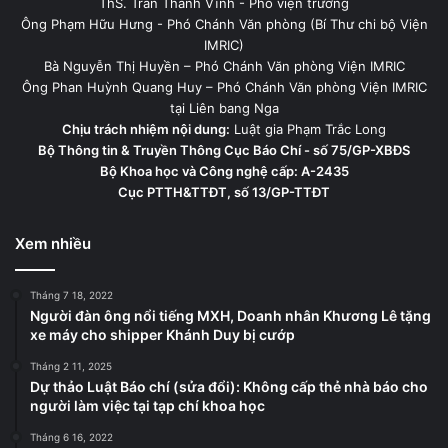
ThS. Trần Thành Vĩnh - Phó viện trưởng
Ông Phạm Hữu Hưng - Phó Chánh Văn phòng (Bí Thư chi bộ Viện
IMRIC)
Bà Nguyễn Thị Huyền – Phó Chánh Văn phòng Viện IMRIC
Ông Phan Huỳnh Quang Huy – Phó Chánh Văn phòng Viện IMRIC
tại Liên bang Nga
Chịu trách nhiệm nội dung:
Luật gia Phạm Trắc Long
Bộ Thông tin & Truyền Thông Cục Báo Chí - số 75/GP-XBĐS
Bộ Khoa học và Công nghệ cấp: A-2435
Cục PTTH&TTĐT, số 13/GP-TTĐT
Xem nhiều
Tháng 7 18, 2022
Người đàn ông nổi tiếng MXH, Doanh nhân Khương Lê tặng
xe máy cho shipper Khánh Duy bị cướp
Tháng 2 11, 2025
Dự thảo Luật Báo chí (sửa đổi): Không cấp thẻ nhà báo cho
người làm việc tại tạp chí khoa học
Tháng 6 16, 2022