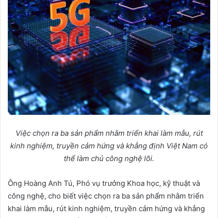
Vi
ệ
c ch
ọ
n ra ba s
ả
n ph
ẩ
m nh
ằ
m tri
ể
n khai làm m
ẫ
u, rút
kinh nghi
ệ
m, truy
ề
n c
ả
m h
ứ
ng và kh
ẳ
ng đ
ị
nh Vi
ệ
t Nam có
th
ể
làm ch
ủ
công ngh
ệ
lõi.
Ông Hoàng Anh Tú, Phó vụ trưởng Khoa học, kỹ thuật và
công nghệ, cho biết việc chọn ra ba sản phẩm nhằm triển
khai làm mẫu, rút kinh nghiệm, truyền cảm hứng và khẳng