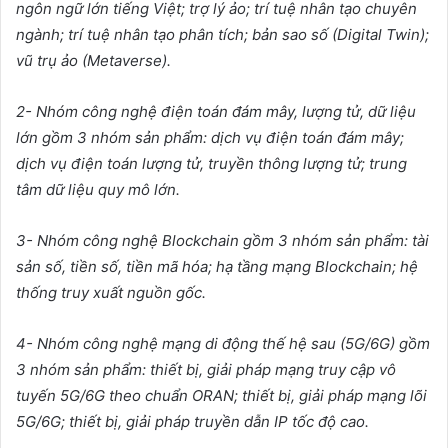
ngôn ng
ữ
l
ớ
n ti
ế
ng Vi
ệ
t; tr
ợ
lý
ả
o; trí tu
ệ
nhân t
ạ
o chuyên
ngành; trí tu
ệ
nhân t
ạ
o phân tích; b
ả
n sao s
ố
(Digital Twin);
vũ tr
ụ
ả
o (Metaverse).
2- Nhóm công ngh
ệ
đi
ệ
n toán đám mây, l
ượ
ng t
ử
, d
ữ
li
ệ
u
l
ớ
n g
ồ
m 3 nhóm s
ả
n ph
ẩ
m: d
ị
ch v
ụ
đi
ệ
n toán đám mây;
d
ị
ch v
ụ
đi
ệ
n toán l
ượ
ng t
ử
, truy
ề
n thông l
ượ
ng t
ử
; trung
tâm d
ữ
li
ệ
u quy mô l
ớ
n.
3- Nhóm công ngh
ệ
Blockchain g
ồ
m 3 nhóm s
ả
n ph
ẩ
m: tài
s
ả
n s
ố
, ti
ề
n s
ố
, ti
ề
n mã hóa; h
ạ
t
ầ
ng m
ạ
ng Blockchain; h
ệ
th
ố
ng truy xu
ấ
t ngu
ồ
n g
ố
c.
4- Nhóm công ngh
ệ
m
ạ
ng di đ
ộ
ng th
ế
h
ệ
sau (5G/6G) g
ồ
m
3 nhóm s
ả
n ph
ẩ
m: thi
ế
t b
ị
, gi
ả
i pháp m
ạ
ng truy c
ậ
p vô
tuy
ế
n 5G/6G theo chu
ẩ
n ORAN; thi
ế
t b
ị
, gi
ả
i pháp m
ạ
ng lõi
5G/6G; thi
ế
t b
ị
, gi
ả
i pháp truy
ề
n d
ẫ
n IP t
ố
c đ
ộ
cao.