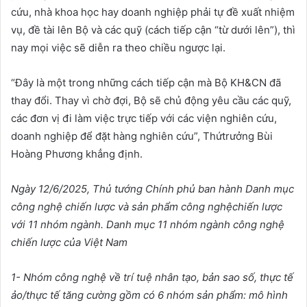
cứu, nhà khoa học hay doanh nghiệp phải tự đề xuất nhiệm
vụ, đề tài lên Bộ và các quỹ (cách tiếp cận “từ dưới lên”), thì
nay mọi việc sẽ diễn ra theo chiều ngược lại.
“Đây là một trong những cách tiếp cận mà Bộ KH&CN đã
thay đổi. Thay vì chờ đợi, Bộ sẽ chủ động yêu cầu các quỹ,
các đơn vị đi làm việc trực tiếp với các viện nghiên cứu,
doanh nghiệp để đặt hàng nghiên cứu”, Thứtrưởng Bùi
Hoàng Phương khẳng định.
Ngày 12/6/2025, Th
ủ
t
ướ
ng Chính ph
ủ
ban hành Danh m
ụ
c
công ngh
ệ
chi
ế
n l
ượ
c và s
ả
n ph
ẩ
m công ngh
ệ
chi
ế
n l
ượ
c
v
ớ
i 11 nhóm ngành. Danh m
ụ
c 11 nhóm ngành công ngh
ệ
chi
ế
n l
ượ
c c
ủ
a Vi
ệ
t Nam
1- Nhóm công ngh
ệ
v
ề
trí tu
ệ
nhân t
ạ
o, b
ả
n sao s
ố
, th
ự
c t
ế
ả
o/th
ự
c t
ế
tăng c
ườ
ng g
ồ
m có 6 nhóm s
ả
n ph
ẩ
m: mô hình