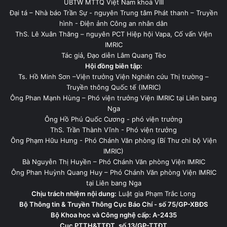
UBTW MTTQ Việt Nam khoá VIII
Đại tá – Nhà báo Trần Sự - nguyên Trung tâm Phát thanh – Truyền
hình - Điện ảnh Công an nhân dân
ThS. Lê Xuân Thăng – nguyên PCT Hiệp hội Vapa, Cố vấn Viện
IMRIC
Tác giả, Đạo diễn Lâm Quang Tèo
Hội đồng biên tập:
Ts. Hồ Minh Sơn –Viện trưởng Viện Nghiên cứu Thị trường –
Truyền thông Quốc tế (IMRIC)
Ông Phan Mạnh Hùng – Phó viện trưởng Viện IMRIC tại Liên bang
Nga
Ông Hồ Phú Quốc Cương - phó viện trưởng
ThS. Trần Thành Vĩnh - Phó viện trưởng
Ông Phạm Hữu Hưng - Phó Chánh Văn phòng (Bí Thư chi bộ Viện
IMRIC)
Bà Nguyễn Thị Huyền – Phó Chánh Văn phòng Viện IMRIC
Ông Phan Huỳnh Quang Huy – Phó Chánh Văn phòng Viện IMRIC
tại Liên bang Nga
Chịu trách nhiệm nội dung:
Luật gia Phạm Trắc Long
Bộ Thông tin & Truyền Thông Cục Báo Chí - số 75/GP-XBĐS
Bộ Khoa học và Công nghệ cấp: A-2435
Cục PTTH&TTĐT, số 13/GP-TTĐT