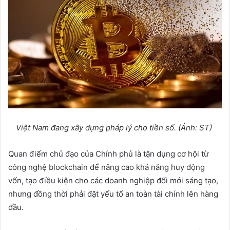
Vi
ệ
t Nam đang xây d
ự
ng pháp lý cho ti
ề
n s
ố
. (
Ả
nh: ST)
Quan điểm chủ đạo của Chính phủ là tận dụng cơ hội từ
công nghệ blockchain để nâng cao khả năng huy động
vốn, tạo điều kiện cho các doanh nghiệp đổi mới sáng tạo,
nhưng đồng thời phải đặt yếu tố an toàn tài chính lên hàng
đầu.