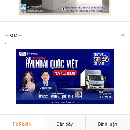
— QC —
Phổ biến
Gần đây
Bình luận