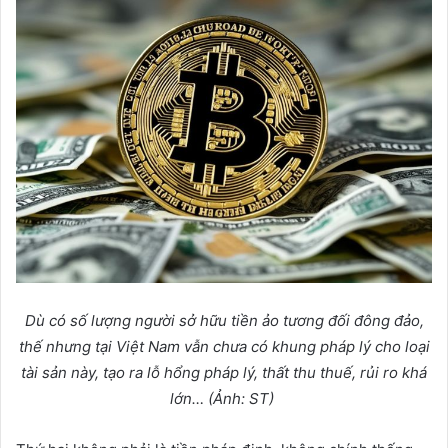
Dù có s
ố
l
ượ
ng ng
ườ
i s
ở
h
ữ
u ti
ề
n
ả
o t
ươ
ng đ
ố
i đông đ
ả
o,
th
ế
nh
ư
ng t
ạ
i Vi
ệ
t Nam v
ẫ
n ch
ư
a có khung pháp lý cho lo
ạ
i
tài s
ả
n này, t
ạ
o ra l
ỗ
h
ổ
ng pháp lý, th
ấ
t thu thu
ế
, r
ủ
i ro khá
l
ớ
n… (
Ả
nh: ST)