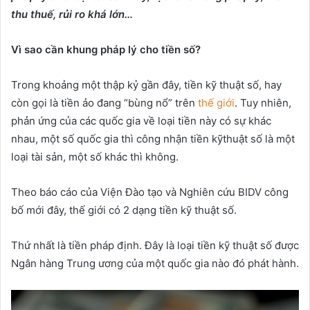
thu thu
ế
, r
ủ
i ro khá l
ớ
n…
Vì sao c
ầ
n khung pháp lý cho ti
ề
n s
ố
?
Trong khoảng một thập kỷ gần đây, tiền kỹ thuật số, hay
còn gọi là tiền ảo đang “bùng nổ” trên
thế giới
. Tuy nhiên,
phản ứng của các quốc gia về loại tiền này có sự khác
nhau, một số quốc gia thì công nhận tiền kỹthuật số là một
loại tài sản, một số khác thì không.
Theo báo cáo của Viện Đào tạo và Nghiên cứu BIDV công
bố mới đây, thế giới có 2 dạng tiền kỹ thuật số.
Thứ nhất là tiền pháp định. Đây là loại tiền kỹ thuật số được
Ngân hàng Trung ương của một quốc gia nào đó phát hành.