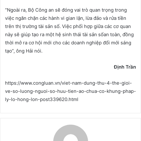
“Ngoài ra, Bộ Công an sẽ đóng vai trò quan trọng trong
việc ngăn chặn các hành vi gian lận, lừa đảo và rửa tiền
trên thị trường tài sản số. Việc phối hợp giữa các cơ quan
này sẽ giúp tạo ra một hệ sinh thái tài sản sốan toàn, đồng
thời mở ra cơ hội mới cho các doanh nghiệp đổi mới sáng
tạo”, ông Hải nói.
Đ
ị
nh Tr
ầ
n
https://www.congluan.vn/viet-nam-dung-thu-4-the-gioi-
ve-so-luong-nguoi-so-huu-tien-ao-chua-co-khung-phap-
ly-lo-hong-lon-post339620.html