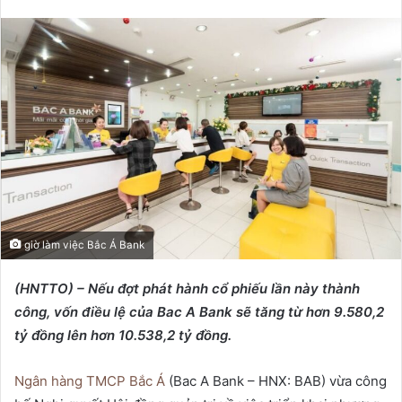
e
n
d
a
n
e
m
a
i
l
giờ làm việc Bắc Á Bank
(HNTTO) – Nếu đợt phát hành cổ phiếu lần này thành
công, vốn điều lệ của Bac A Bank sẽ tăng từ hơn 9.580,2
tỷ đồng lên hơn 10.538,2 tỷ đồng.
Ngân hàng TMCP Bắc Á
(Bac A Bank – HNX: BAB) vừa công