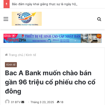
Bảo đảm ngày khai giảng thực sự là ngày hội của học sinh và giáo viên
Menu
T
k
Trang chủ
/
Kinh tế
Kinh tế
Bac A Bank muốn chào bán
gần 96 triệu cổ phiếu cho cổ
đông
01 BTV
S
Tháng 3 23, 2025
18