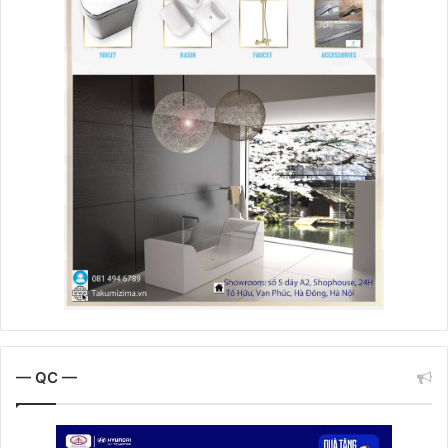
— QC —