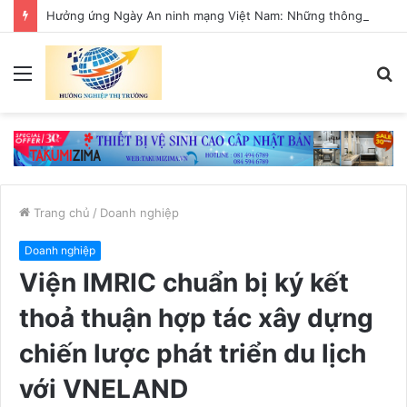
Hưởng ứng Ngày An ninh mạng Việt Nam: Những thông điệp thiết thực về an toàn số
Menu
T
k
Trang chủ
/
Doanh nghiệp
Doanh nghiệp
Viện IMRIC chuẩn bị ký kết
thoả thuận hợp tác xây dựng
chiến lược phát triển du lịch
với VNELAND