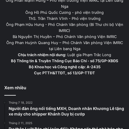
Ông Phan Mạnh Hùng – Phó viện trưởng Viện IMRIC tại Liên bang
Nga
Ông Hồ Phú Quốc Cương - phó viện trưởng
ThS. Trần Thành Vĩnh - Phó viện trưởng
Ông Phạm Hữu Hưng - Phó Chánh Văn phòng (Bí Thư chi bộ Viện
IMRIC)
Bà Nguyễn Thị Huyền – Phó Chánh Văn phòng Viện IMRIC
Ông Phan Huỳnh Quang Huy – Phó Chánh Văn phòng Viện IMRIC
tại Liên bang Nga
Chịu trách nhiệm nội dung:
Luật gia Phạm Trắc Long
Bộ Thông tin & Truyền Thông Cục Báo Chí - số 75/GP-XBĐS
Bộ Khoa học và Công nghệ cấp: A-2435
Cục PTTH&TTĐT, số 13/GP-TTĐT
Xem nhiều
Tháng 7 18, 2022
Người đàn ông nổi tiếng MXH, Doanh nhân Khương Lê tặng
xe máy cho shipper Khánh Duy bị cướp
Tháng 2 11, 2025
Dự thảo Luật Báo chí (sửa đổi): Không cấp thẻ nhà báo cho