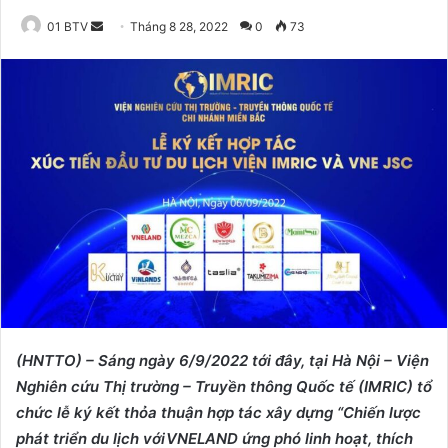
01 BTV
S
Tháng 8 28, 2022
0
73
e
n
d
a
n
e
m
a
i
l
(HNTTO) – Sáng
ngày 6/9/2022 tới đây
, tại
Hà Nội – Viện
Nghiên cứu Thị trường – Truyền thông Quốc tế (IMRIC)
tổ
chức lễ ký kết thỏa thuận hợp tác xây dựng “Chiến lược
phát triển du lịch với
VNELAND
ứng phó linh hoạt, thích