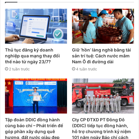
Thủ tục đăng ký doanh
Giữ ‘hồn’ làng nghề bằng tài
nghiệp qua mạng thay đổi
sản trí tuệ: Cách nước mắm
thế nào từ ngày 23/7?
Nam Ô đi đường dài
2 tuần trước
4 tuần trước
Tập đoàn DDIC đồng hành
Cty CP ĐTXD PT Đông Đô
cùng báo chí – Phát triển để
(DDIC) tiếp tục đồng hành,
góp phần xây dựng quê
hỗ trợ chương trình kỷ niệm
hương, đất nước giàu đẹp
101 năm ngày Báo chí cách