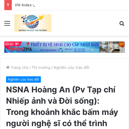
VN-Index rung lắc trước ngưỡng cản, nhà đầu tư nên hạn chế giải ngân mới
Menu
T
k
Trang chủ
/
Thị trường
/
Nghiên cứu trao đổi
Nghiên cứu trao đổi
NSNA Hoàng An (Pv Tạp chí
Nhiếp ảnh và Đời sống):
Trong khoảnh khắc bấm máy
người nghệ sĩ có thể trình