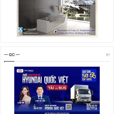
— QC —