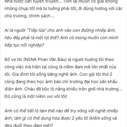
Nhà nước cần tuyên truyền… Tóm lại muốn có giải không
những chụp tốt mà tư tưởng phải tốt, đi đúng hướng với các
chủ trương, chính sách….
Ai
là người “Tiếp lửa” cho anh vào con đường nhiếp ảnh
,
liệu
đây
phải là một lợi thế? Anh có mong muốn con mình
tiếp tục nối nghiệp?
Bố vợ tôi (NSNA Phan Văn Báu) là người hướng tôi theo
công việc mà hiện tại cũng là niềm đam mê lớn nhất của
tôi. Gia đình tôi sống bằng nghề ảnh. Con gái tôi thứ 2
cũng đang theo học ảnh báo chí trường đại học sân khấu
điện ảnh. Cháu đã bộc lộ năng khiếu trên ghế nhà trường…
Đó cũng là một niềm vui với tôi!
Anh
có thể tiết lộ làm thế nào để trụ vững với nghề nhiếp
ảnh, l
àm gì có thể dung hòa được 2 yếu tố (kiếm sống và
đeo đuổi theo đam mê)?