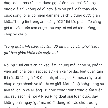
được đăng báo rồi mới được gọi là ảnh báo chí. Để đoạt
được giải thì không có gì hơn là mình phải dấn thân vào
cuộc sống, phải có niềm đam mê và chịu đựng được gian
khổ…Thông tin trong ảnh càng “đắt” thì tác phẩm đó càng
giá trị. Và muốn làm được như vậy thì chỉ có lên đường,
chụp và chụp…
Trong
quá trình sáng tác ảnh để dự thi,
có cần phải “hiểu
gu” ban giám khảo các cuộc thi?
Nói “gu” thì chưa chính xác lắm, nhưng mỗi nghệ sĩ, phóng
viên ảnh phải bám sát các sự kiện xã hội đặc biệt quan tâm
thì rất dễ “ẵm giải”. Điển hình, như sự cố Fomosa xảy ra ai
chụp được nhanh và tốt thì có giải. Một số bộ ảnh/phóng sự
ảnh tôi chụp về Quảng Trị như: công trình trọng điểm điện
gió, rau sạch, lễ hội A Riêu Ping đoạt giải toàn quốc đấy,
không phải ngay “gu” mà nó đi đúng với các chủ trương