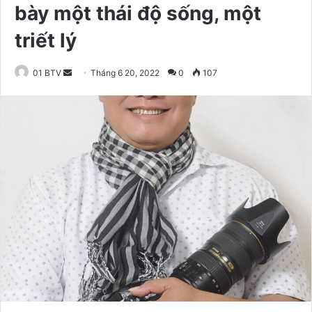
bày một thái độ sống, một
triết lý
01 BTV
S
Tháng 6 20, 2022
0
107
e
n
d
a
n
e
m
a
i
l