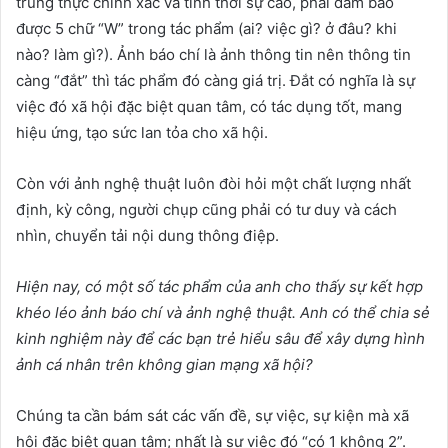
trung thực chính xác và tính thời sự cao, phải đảm bảo
được 5 chữ “W” trong tác phẩm (ai? việc gì? ở đâu? khi
nào? làm gì?). Ảnh báo chí là ảnh thông tin nên thông tin
càng “đắt” thì tác phẩm đó càng giá trị. Đắt có nghĩa là sự
việc đó xã hội đặc biệt quan tâm, có tác dụng tốt, mang
hiệu ứng, tạo sức lan tỏa cho xã hội.
Còn với ảnh nghệ thuật luôn đòi hỏi một chất lượng nhất
định, kỳ công, người chụp cũng phải có tư duy và cách
nhìn, chuyển tải nội dung thông điệp.
Hiện
nay, có
một số tác phẩm của anh cho thấy sự kết hợp
khéo léo ảnh báo chí và ảnh nghệ thuật.
A
nh có thể chia sẻ
kinh nghiệm này
để các bạn trẻ hiểu sâu để xây dựng hình
ảnh cá nhân trên không gian mạng xã hội
?
Chúng ta cần bám sát các vấn đề, sự việc, sự kiện mà xã
hội đặc biệt quan tâm; nhất là sự việc đó “có 1 không 2”.