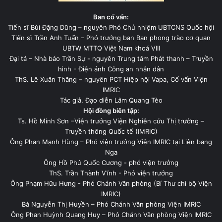
Ban cố vấn:
Tiến sĩ Bùi Đặng Dũng – nguyên Phó Chủ nhiệm UBTCNS Quốc hội
Tiến sĩ Trần Anh Tuấn – Phó trưởng ban Ban phong trào cơ quan
UBTW MTTQ Việt Nam khoá VIII
Đại tá – Nhà báo Trần Sự - nguyên Trung tâm Phát thanh – Truyền
hình - Điện ảnh Công an nhân dân
ThS. Lê Xuân Thăng – nguyên PCT Hiệp hội Vapa, Cố vấn Viện
IMRIC
Tác giả, Đạo diễn Lâm Quang Tèo
Hội đồng biên tập:
Ts. Hồ Minh Sơn –Viện trưởng Viện Nghiên cứu Thị trường –
Truyền thông Quốc tế (IMRIC)
Ông Phan Mạnh Hùng – Phó viện trưởng Viện IMRIC tại Liên bang
Nga
Ông Hồ Phú Quốc Cương - phó viện trưởng
ThS. Trần Thành Vĩnh - Phó viện trưởng
Ông Phạm Hữu Hưng - Phó Chánh Văn phòng (Bí Thư chi bộ Viện
IMRIC)
Bà Nguyễn Thị Huyền – Phó Chánh Văn phòng Viện IMRIC
Ông Phan Huỳnh Quang Huy – Phó Chánh Văn phòng Viện IMRIC