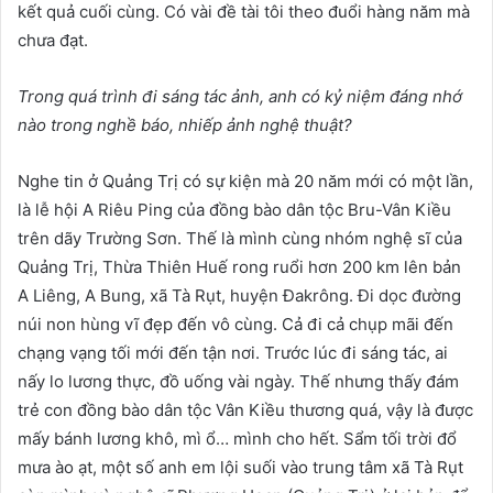
kết quả cuối cùng. Có vài đề tài tôi theo đuổi hàng năm mà
chưa đạt.
Trong
quá trình đi sáng tác ảnh, anh có k
ỷ niệm đáng nhớ
nào
trong nghề báo
,
nhiếp ảnh nghệ thuật?
Nghe tin ở Quảng Trị có sự kiện mà 20 năm mới có một lần,
là lễ hội A Riêu Ping của đồng bào dân tộc Bru-Vân Kiều
trên dãy Trường Sơn. Thế là mình cùng nhóm nghệ sĩ của
Quảng Trị, Thừa Thiên Huế rong ruổi hơn 200 km lên bản
A Liêng, A Bung, xã Tà Rụt, huyện Đakrông. Đi dọc đường
núi non hùng vĩ đẹp đến vô cùng. Cả đi cả chụp mãi đến
chạng vạng tối mới đến tận nơi. Trước lúc đi sáng tác, ai
nấy lo lương thực, đồ uống vài ngày. Thế nhưng thấy đám
trẻ con đồng bào dân tộc Vân Kiều thương quá, vậy là được
mấy bánh lương khô, mì ổ… mình cho hết. Sẩm tối trời đổ
mưa ào ạt, một số anh em lội suối vào trung tâm xã Tà Rụt