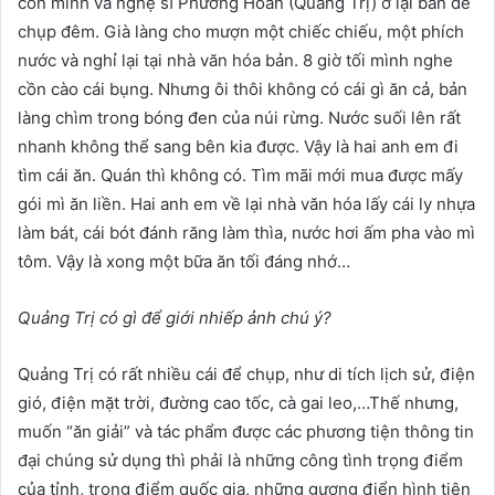
còn mình và nghệ sĩ Phương Hoan (Quảng Trị) ở lại bản để
chụp đêm. Già làng cho mượn một chiếc chiếu, một phích
nước và nghỉ lại tại nhà văn hóa bản. 8 giờ tối mình nghe
cồn cào cái bụng. Nhưng ôi thôi không có cái gì ăn cả, bản
làng chìm trong bóng đen của núi rừng. Nước suối lên rất
nhanh không thể sang bên kia được. Vậy là hai anh em đi
tìm cái ăn. Quán thì không có. Tìm mãi mới mua được mấy
gói mì ăn liền. Hai anh em về lại nhà văn hóa lấy cái ly nhựa
làm bát, cái bót đánh răng làm thìa, nước hơi ấm pha vào mì
tôm. Vậy là xong một bữa ăn tối đáng nhớ…
Quảng Trị có gì để giới nhiếp ảnh chú ý?
Quảng Trị có rất nhiều cái để chụp, như di tích lịch sử, điện
gió, điện mặt trời, đường cao tốc, cà gai leo,…Thế nhưng,
muốn “ăn giải” và tác phẩm được các phương tiện thông tin
đại chúng sử dụng thì phải là những công tình trọng điểm
của tỉnh, trọng điểm quốc gia, những gương điển hình tiên