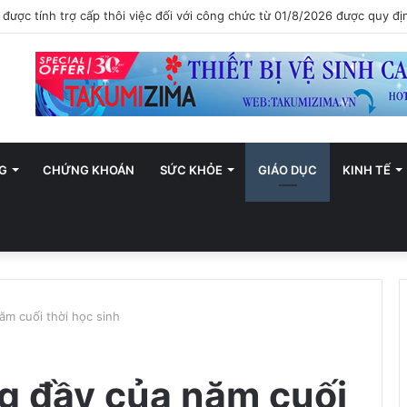
ới trở thành trung tâm văn hóa và sáng tạo hàng đầu khu vực
G
CHỨNG KHOÁN
SỨC KHỎE
GIÁO DỤC
KINH TẾ
ăm cuối thời học sinh
g đầy của năm cuối