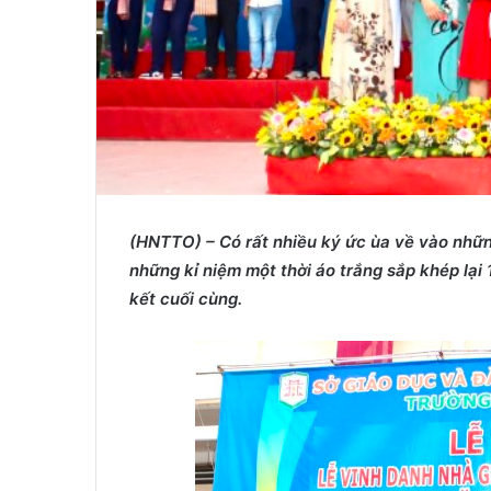
(HNTTO) – Có
rất nhiều ký ức ùa về vào nhữ
những kỉ niệm một thời áo trắng sắp khép lại 
kết cuối cùng.