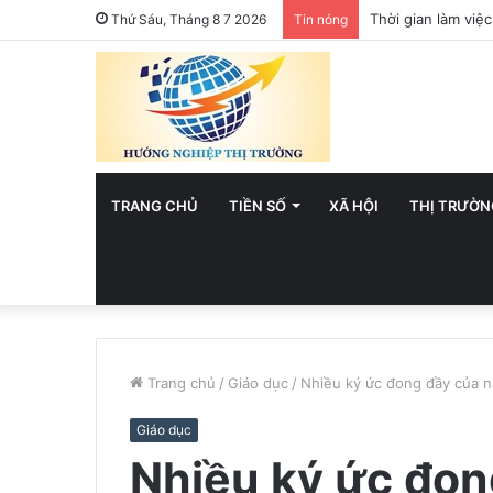
Việt Nam hướng t
Thứ Sáu, Tháng 8 7 2026
Tin nóng
TRANG CHỦ
TIỀN SỐ
XÃ HỘI
THỊ TRƯỜN
Trang chủ
/
Giáo dục
/
Nhiều ký ức đong đầy của n
Giáo dục
Nhiều ký ức đon