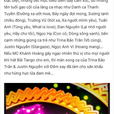
Đặc biệt, những tiết mục biểu diễn đầy cảm xúc, do những
tên tuổi gạo cội của làng ca nhạc như Danh ca Thanh
Tuyền (Đường xa ướt mưa, Bảy ngày đợi mong, Sương lạnh
chiều đông), Trường Vũ (Xót xa, Xa người mình yêu), Tuấn
Anh (Từng yêu, What is love), Đan Nguyên (Lại nhớ người
yêu, Hãy cho tôi), Ngọc Hạ (Con cò, Dòng sông xanh), bên
cạnh những giọng ca trẻ như Trina Bảo Trân (Vô cùng),
Justin Nguyễn (Stargaze), Ngọc Anh Vi (Hoang mang)…
Nếu MC Khánh Hoàng gây ngạc nhiên thú vị cho mọi người
khi hát Bài Tango cho em, thì màn song ca của Trina Bảo
Trân & Justin Nguyễn với Đêm say đã làm cho sân khấu
như hừng hực lửa đam mê…