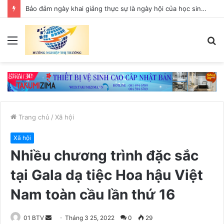
Chuẩn bị diễn ra Hội nghị kết nối giao thương Việt Nam – Liên bang Nga tại TP.HCM
Menu
T
k
Trang chủ
/
Xã hội
Xã hội
Nhiều chương trình đặc sắc
tại Gala dạ tiệc Hoa hậu Việt
Nam toàn cầu lần thứ 16
01 BTV
S
Tháng 3 25, 2022
0
29