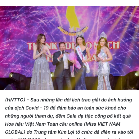
e
n
d
a
n
e
m
a
i
l
(HNTTO) – Sau những lần dời lịch trao giải do
ảnh hưởng
của dịch Covid – 19
để đảm bảo an toàn sức
khoẻ
cho
những người tham dự, đêm Gala dạ tiệc công bố kết quả
Hoa hậu Việt Nam Toàn cầu online (Miss VIET NAM
GLOBAL) do Trung tâm Kim Lợi tổ chức đã diễn ra vào tối