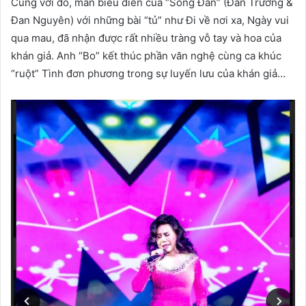
Cùng với đó, màn biểu diễn của “Song Đan” (Đan Trường &
Đan Nguyên) với những bài “tủ” như Đi về nơi xa, Ngày vui
qua mau, đã nhận được rất nhiều tràng vỗ tay và hoa của
khán giả. Anh “Bo” kết thúc phần văn nghệ cùng ca khúc
“ruột” Tình đơn phương trong sự luyến lưu của khán giả…