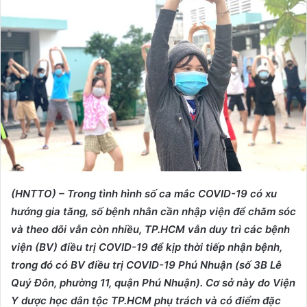
d
a
n
e
m
a
i
l
(HNTTO) – Trong tình hình số ca mắc COVID-19 có xu
hướng gia tăng, số bệnh nhân cần nhập viện để chăm sóc
và theo dõi vẫn còn nhiều, TP.HCM vẫn duy trì các bệnh
viện (BV) điều trị COVID-19 để kịp thời tiếp nhận bệnh,
trong đó có BV điều trị COVID-19 Phú Nhuận (số 3B Lê
Quý Đôn, phường 11, quận Phú Nhuận). Cơ sở này do Viện
Y dược học dân tộc TP.HCM phụ trách và có điểm đặc