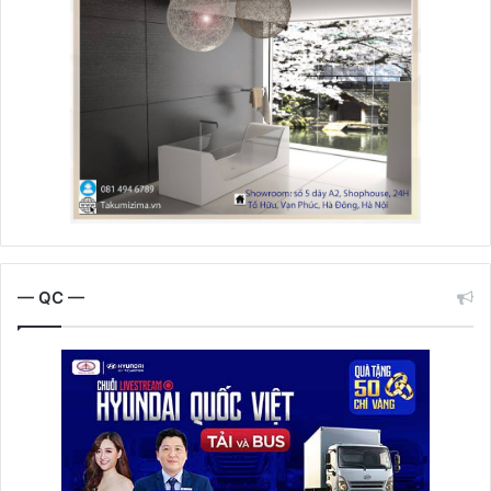
— QC —