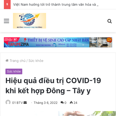
Việt Nam hướng tới trở thành trung tâm văn hóa và sáng tạo hàng đầu khu vực
Menu
T
k
Trang chủ
/
Sức khỏe
Sức khỏe
Hiệu quả điều trị COVID-19
khi kết hợp Đông – Tây y
01 BTV
S
Tháng 3 6, 2022
0
24
e
n