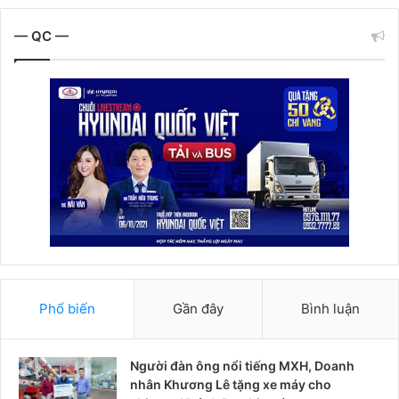
— QC —
Phổ biến
Gần đây
Bình luận
Người đàn ông nổi tiếng MXH, Doanh
nhân Khương Lê tặng xe máy cho