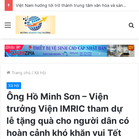
Việt Nam hướng tới trở thành trung tâm văn hóa và sáng tạo hàng đầu khu vực
Menu
T
k
Trang chủ
/
Xã hội
Xã hội
Ông Hồ Minh Sơn – Viện
trưởng Viện IMRIC tham dự
lễ tặng quà cho người dân có
hoàn cảnh khó khăn vui Tết