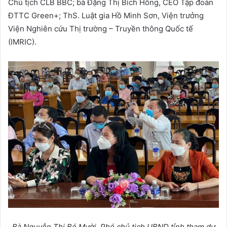
Chủ tịch CLB BBC; bà Đặng Thị Bích Hồng, CEO Tập đoàn
ĐTTC Green+; ThS. Luật gia Hồ Minh Sơn, Viện trưởng
Viện Nghiên cứu Thị trường – Truyền thông Quốc tế
(IMRIC).
Bà Nguyễn Thị Bé Mười, Phó chủ tịch UBND tỉnh tham dự