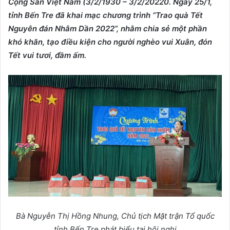
Cộng Sản Việt Nam (3/2/1930 – 3/2/20220. Ngày 25/1,
tỉnh Bến Tre đã khai mạc chương trình “Trao quà Tết
Nguyên đán Nhâm Dần 2022”, nhằm chia sẻ một phần
khó khăn, tạo điều kiện cho người nghèo vui Xuân, đón
Tết vui tươi, đầm ấm.
Bà Nguyễn Thị Hồng Nhung, Chủ tịch Mặt trận Tổ quốc
tỉnh Bến Tre phát biểu tại hội
nghị