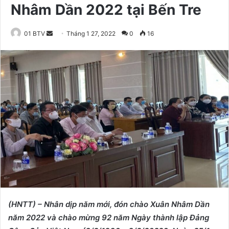
Nhâm Dần 2022 tại Bến Tre
01 BTV
S
Tháng 1 27, 2022
0
16
e
n
d
a
n
e
m
a
i
l
(HNTT) – Nhân dịp năm mới, đón chào Xuân Nhâm Dần
năm 2022 và chào mừng 92 năm Ngày thành lập Đảng