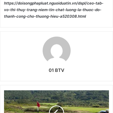
https://doisongphapluat.nguoiduatin.vn/dspl/ceo-tab-
vo-thi-thuy-trang-niem-tin-chat-luong-la-thuoc-do-
thanh-cong-cho-thuong-hieu-a520308.html
01 BTV