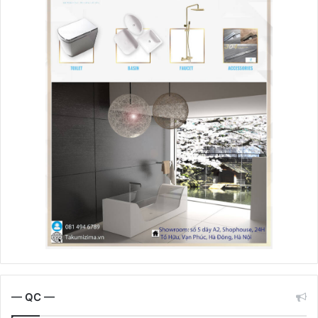
— QC —