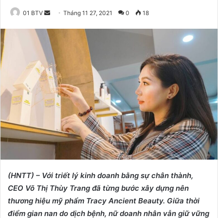
01 BTV
S
Tháng 11 27, 2021
0
18
e
n
d
a
n
e
m
a
i
l
(HNTT) – Với triết lý kinh doanh bằng sự chân thành,
CEO Võ Thị Thùy Trang đã từng bước xây dựng nên
thương hiệu mỹ phẩm Tracy Ancient Beauty. Giữa thời
điểm gian nan do dịch bệnh, nữ doanh nhân vẫn giữ vững