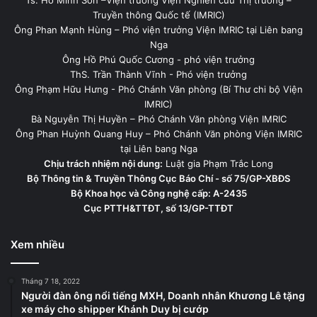
Ts. Hồ Minh Sơn –Viện trưởng Viện Nghiên cứu Thị trường –
Truyền thông Quốc tế (IMRIC)
Ông Phan Mạnh Hùng – Phó viện trưởng Viện IMRIC tại Liên bang
Nga
Ông Hồ Phú Quốc Cương - phó viện trưởng
ThS. Trần Thành Vĩnh - Phó viện trưởng
Ông Phạm Hữu Hưng - Phó Chánh Văn phòng (Bí Thư chi bộ Viện
IMRIC)
Bà Nguyễn Thị Huyền – Phó Chánh Văn phòng Viện IMRIC
Ông Phan Huỳnh Quang Huy – Phó Chánh Văn phòng Viện IMRIC
tại Liên bang Nga
Chịu trách nhiệm nội dung:
Luật gia Phạm Trắc Long
Bộ Thông tin & Truyền Thông Cục Báo Chí - số 75/GP-XBĐS
Bộ Khoa học và Công nghệ cấp: A-2435
Cục PTTH&TTĐT, số 13/GP-TTĐT
Xem nhiều
Tháng 7 18, 2022
Người đàn ông nổi tiếng MXH, Doanh nhân Khương Lê tặng
xe máy cho shipper Khánh Duy bị cướp