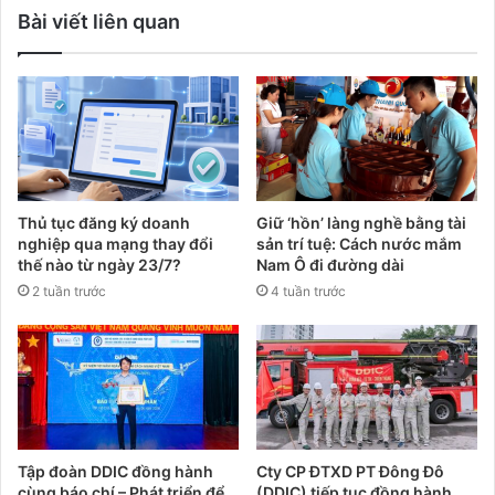
Bài viết liên quan
Thủ tục đăng ký doanh
Giữ ‘hồn’ làng nghề bằng tài
nghiệp qua mạng thay đổi
sản trí tuệ: Cách nước mắm
thế nào từ ngày 23/7?
Nam Ô đi đường dài
2 tuần trước
4 tuần trước
Tập đoàn DDIC đồng hành
Cty CP ĐTXD PT Đông Đô
cùng báo chí – Phát triển để
(DDIC) tiếp tục đồng hành,