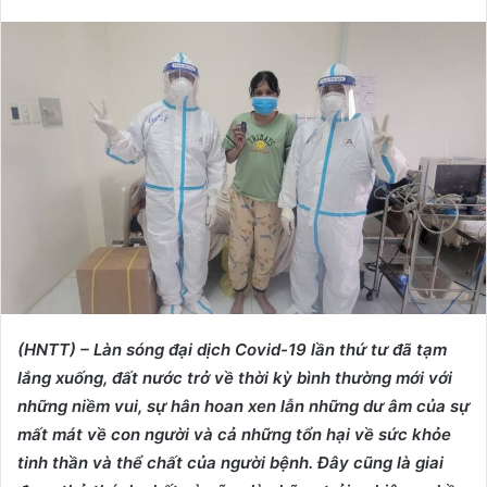
e
n
d
a
n
e
m
a
i
l
(HNTT) – Làn sóng đại dịch Covid-19 lần thứ tư đã tạm
lắng xuống, đất nước trở về thời kỳ bình thường mới với
những niềm vui, sự hân hoan xen lẫn những dư âm của sự
mất mát về con người và cả những tổn hại về sức khỏe
tinh thần và thể chất của người bệnh. Đây cũng là giai