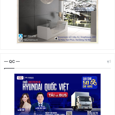
— QC —