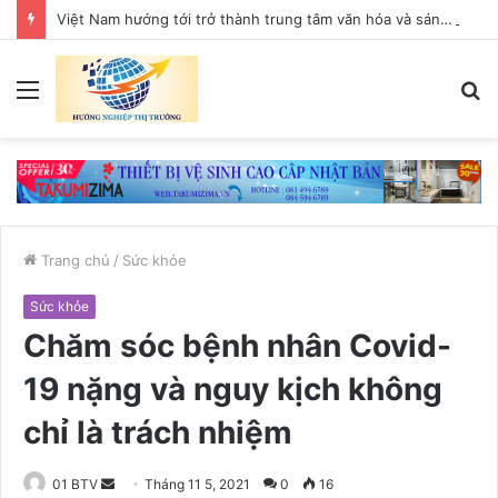
Việt Nam hướng tới trở thành trung tâm văn hóa và sáng tạo hàng đầu khu vực
Menu
T
k
Trang chủ
/
Sức khỏe
Sức khỏe
Chăm sóc bệnh nhân Covid-
19 nặng và nguy kịch không
chỉ là trách nhiệm
01 BTV
S
Tháng 11 5, 2021
0
16