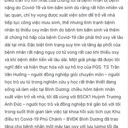
Điều trăn trở lớn nhất của chúng tôi là bệnh nhân bị bệnh
nặng do Covid-19 và tim bẩm sinh dù rằng rất hồn nhiên và
lạc quan, chỉ hy vọng được xuât viện sớm để trở về nhà
tiếp tục công việc mưu sinh, thế nhưng tình trạnh bệnh
nhân bị thiếu oxy mãn tính do bệnh tim bẩm sinh và thêm
di chứng hô hấp của bệnh Covid-19 cần phải thở oxy về lâu
dài tại nhà. Đặc biệt tình trạng suy tim và tăng áp phổi của
bệnh nhân rất nặng nguy cơ tử vong rất cao khi thiếu oxy
và khi bệnh diễn tiến về lâu dài. Một giải pháp đã được tôi
nghĩ đến và hiện thực hóa với sự hỗ trợ của PGS. TS Trần
Văn Hưởng – người đồng nghiệp giỏi chuyên môn – người
học trò ưu tú trong nghiên cứu y học rất thân thiết đang
sống và làm việc tại Bình Dương: chiều hôm bệnh nhân
xuất viện trở về nhà, tôi đã cùng với BSCK1 Huỳnh Trương
Anh Đức – người học trò và đồng nghiệp trẻ gắn bó với tôi
trong suốt thời gian làm việc tại khoa hồi sức tích cực Khu
điều trị Covid-19 Phú Chánh – BVĐK Bình Dương đã trao
tặng cho bệnh nhân một máy tạo oxy với lưu lượng tối đa