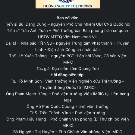
Ban cố vấn:
Tiến sĩ Bùi Đặng Dũng – nguyên Phó Chủ nhiệm UBTCNS Quốc hội
Tiến sĩ Trần Anh Tuấn – Phó trưởng ban Ban phong trào cơ quan
UBTW MTTQ Việt Nam khoá VIII
Đại tá – Nhà báo Trần Sự - nguyên Trung tâm Phát thanh – Truyền
hình - Điện ảnh Công an nhân dân
ThS. Lê Xuân Thăng – nguyên PCT Hiệp hội Vapa, Cố vấn Viện
IMRIC
Tác giả, Đạo diễn Lâm Quang Tèo
Hội đồng biên tập:
Ts. Hồ Minh Sơn –Viện trưởng Viện Nghiên cứu Thị trường –
Truyền thông Quốc tế (IMRIC)
Ông Phan Mạnh Hùng – Phó viện trưởng Viện IMRIC tại Liên bang
Nga
Ông Hồ Phú Quốc Cương - phó viện trưởng
ThS. Trần Thành Vĩnh - Phó viện trưởng
Ông Phạm Hữu Hưng - Phó Chánh Văn phòng (Bí Thư chi bộ Viện
IMRIC)
Bà Nguyễn Thị Huyền – Phó Chánh Văn phòng Viện IMRIC