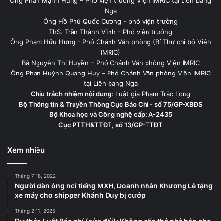
Ông Phan Mạnh Hùng – Phó viện trưởng Viện IMRIC tại Liên bang
Nga
Ông Hồ Phú Quốc Cương - phó viện trưởng
ThS. Trần Thành Vĩnh - Phó viện trưởng
Ông Phạm Hữu Hưng - Phó Chánh Văn phòng (Bí Thư chi bộ Viện
IMRIC)
Bà Nguyễn Thị Huyền – Phó Chánh Văn phòng Viện IMRIC
Ông Phan Huỳnh Quang Huy – Phó Chánh Văn phòng Viện IMRIC
tại Liên bang Nga
Chịu trách nhiệm nội dung:
Luật gia Phạm Trắc Long
Bộ Thông tin & Truyền Thông Cục Báo Chí - số 75/GP-XBĐS
Bộ Khoa học và Công nghệ cấp: A-2435
Cục PTTH&TTĐT, số 13/GP-TTĐT
Xem nhiều
Tháng 7 18, 2022
Người đàn ông nổi tiếng MXH, Doanh nhân Khương Lê tặng
xe máy cho shipper Khánh Duy bị cướp
Tháng 2 11, 2025
Dự thảo Luật Báo chí (sửa đổi): Không cấp thẻ nhà báo cho