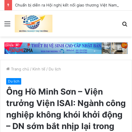
Chuẩn bị diễn ra Hội nghị kết nối giao thương Việt Nam – Liên bang Nga tại TP.HCM
Menu
T
k
Trang chủ
/
Kinh tế
/
Du lịch
Du lịch
Ông Hồ Minh Sơn – Viện
trưởng Viện ISAI: Ngành công
nghiệp không khói khởi động
– DN sớm bắt nhịp lại trong