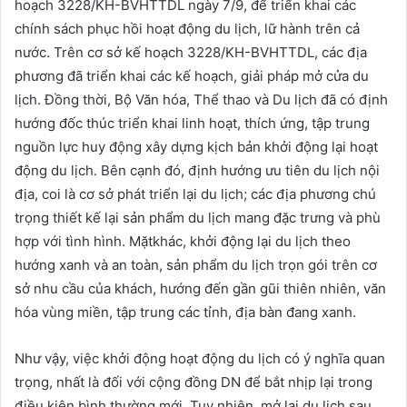
hoạch 3228/KH-BVHTTDL ngày 7/9, để triển khai các
chính sách phục hồi hoạt động du lịch, lữ hành trên cả
nước. Trên cơ sở kế hoạch 3228/KH-BVHTTDL, các địa
phương đã triển khai các kế hoạch, giải pháp mở cửa du
lịch. Đồng thời, Bộ Văn hóa, Thể thao và Du lịch đã có định
hướng đốc thúc triển khai linh hoạt, thích ứng, tập trung
nguồn lực huy động xây dựng kịch bản khởi động lại hoạt
động du lịch. Bên cạnh đó, định hướng ưu tiên du lịch nội
địa, coi là cơ sở phát triển lại du lịch; các địa phương chú
trọng thiết kế lại sản phẩm du lịch mang đặc trưng và phù
hợp với tình hình. Mặtkhác, khởi động lại du lịch theo
hướng xanh và an toàn, sản phẩm du lịch trọn gói trên cơ
sở nhu cầu của khách, hướng đến gần gũi thiên nhiên, văn
hóa vùng miền, tập trung các tỉnh, địa bàn đang xanh.
Như vậy, việc khởi động hoạt động du lịch có ý nghĩa quan
trọng, nhất là đối với cộng đồng DN để bắt nhịp lại trong
điều kiện bình thường mới. Tuy nhiên, mở lại du lịch sau