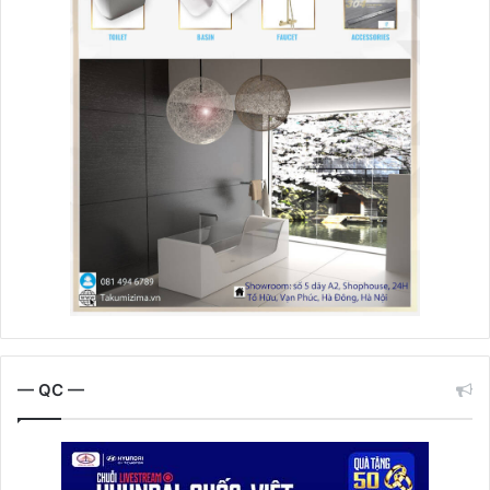
— QC —