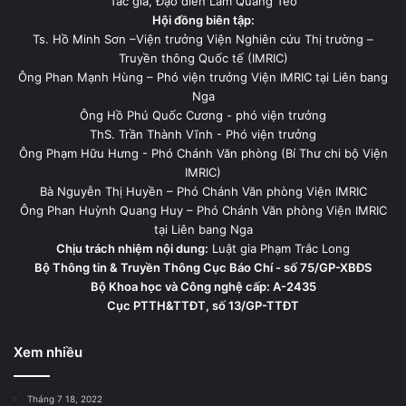
Tác giả, Đạo diễn Lâm Quang Tèo
Hội đồng biên tập:
Ts. Hồ Minh Sơn –Viện trưởng Viện Nghiên cứu Thị trường –
Truyền thông Quốc tế (IMRIC)
Ông Phan Mạnh Hùng – Phó viện trưởng Viện IMRIC tại Liên bang
Nga
Ông Hồ Phú Quốc Cương - phó viện trưởng
ThS. Trần Thành Vĩnh - Phó viện trưởng
Ông Phạm Hữu Hưng - Phó Chánh Văn phòng (Bí Thư chi bộ Viện
IMRIC)
Bà Nguyễn Thị Huyền – Phó Chánh Văn phòng Viện IMRIC
Ông Phan Huỳnh Quang Huy – Phó Chánh Văn phòng Viện IMRIC
tại Liên bang Nga
Chịu trách nhiệm nội dung:
Luật gia Phạm Trắc Long
Bộ Thông tin & Truyền Thông Cục Báo Chí - số 75/GP-XBĐS
Bộ Khoa học và Công nghệ cấp: A-2435
Cục PTTH&TTĐT, số 13/GP-TTĐT
Xem nhiều
Tháng 7 18, 2022