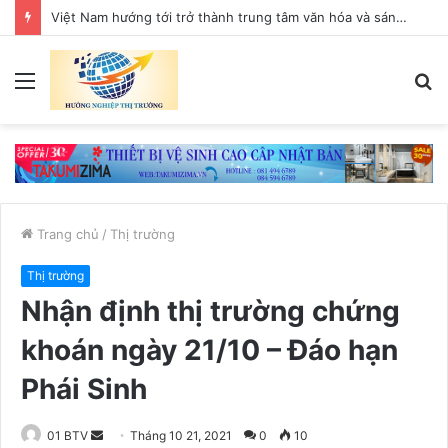
Việt Nam hướng tới trở thành trung tâm văn hóa và sáng tạo hàng đầu khu vực
Menu
T
k
Trang chủ
/
Thị trường
Thị trường
Nhận định thị trường chứng
khoán ngày 21/10 – Đáo hạn
Phái Sinh
01 BTV
S
Tháng 10 21, 2021
0
10