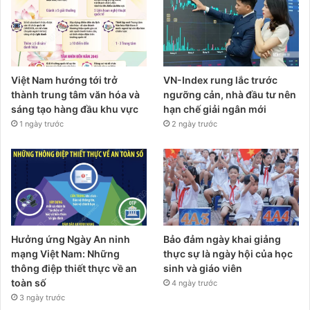
Việt Nam hướng tới trở
VN-Index rung lắc trước
thành trung tâm văn hóa và
ngưỡng cản, nhà đầu tư nên
sáng tạo hàng đầu khu vực
hạn chế giải ngân mới
1 ngày trước
2 ngày trước
Hưởng ứng Ngày An ninh
Bảo đảm ngày khai giảng
mạng Việt Nam: Những
thực sự là ngày hội của học
thông điệp thiết thực về an
sinh và giáo viên
toàn số
4 ngày trước
3 ngày trước