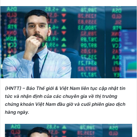
e
n
d
a
n
e
m
a
i
l
(HNTT) – Báo Thế giới & Việt Nam liên tục cập nhật tin
tức và nhận định của các chuyên gia về thị trường
chứng khoán Việt Nam đầu giờ và cuối phiên giao dịch
hàng ngày.