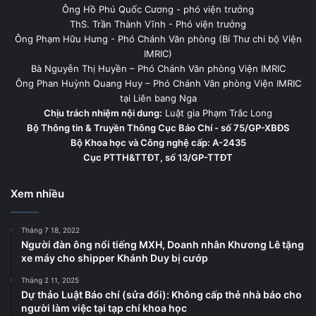
Ông Hồ Phú Quốc Cương - phó viện trưởng
ThS. Trần Thành Vĩnh - Phó viện trưởng
Ông Phạm Hữu Hưng - Phó Chánh Văn phòng (Bí Thư chi bộ Viện
IMRIC)
Bà Nguyễn Thị Huyền – Phó Chánh Văn phòng Viện IMRIC
Ông Phan Huỳnh Quang Huy – Phó Chánh Văn phòng Viện IMRIC
tại Liên bang Nga
Chịu trách nhiệm nội dung:
Luật gia Phạm Trắc Long
Bộ Thông tin & Truyền Thông Cục Báo Chí - số 75/GP-XBĐS
Bộ Khoa học và Công nghệ cấp: A-2435
Cục PTTH&TTĐT, số 13/GP-TTĐT
Xem nhiều
Tháng 7 18, 2022
Người đàn ông nổi tiếng MXH, Doanh nhân Khương Lê tặng
xe máy cho shipper Khánh Duy bị cướp
Tháng 2 11, 2025
Dự thảo Luật Báo chí (sửa đổi): Không cấp thẻ nhà báo cho
người làm việc tại tạp chí khoa học