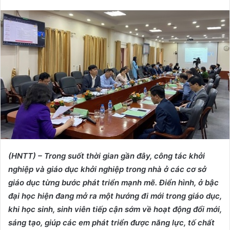
e
n
d
a
n
e
m
a
i
l
(HNTT) – Trong
suốt thời gian gần đây
, công
tác
khởi
nghiệp và giáo dục khởi nghiệp trong nhà
ở
các cơ sở
giáo dục từng bước phát triển mạnh mẽ
. Điển hình, ở
bậc
đại học hiện
đang mở ra một hướng đi mới trong giáo dục,
khi học sinh, sinh viên tiếp cận sớm về hoạt động đổi mới,
sáng tạo, giúp các em phát triển được năng lực, tố chất