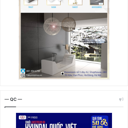
— QC —