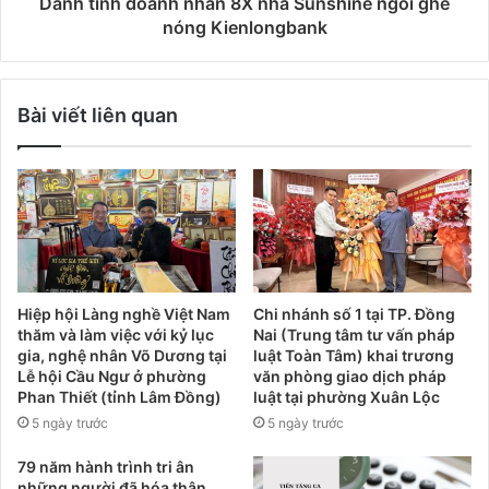
Danh tính doanh nhân 8X nhà Sunshine ngồi ghế
nóng Kienlongbank
Bài viết liên quan
Hiệp hội Làng nghề Việt Nam
Chi nhánh số 1 tại TP. Đồng
thăm và làm việc với kỷ lục
Nai (Trung tâm tư vấn pháp
gia, nghệ nhân Võ Dương tại
luật Toàn Tâm) khai trương
Lễ hội Cầu Ngư ở phường
văn phòng giao dịch pháp
Phan Thiết (tỉnh Lâm Đồng)
luật tại phường Xuân Lộc
5 ngày trước
5 ngày trước
79 năm hành trình tri ân
những người đã hóa thân