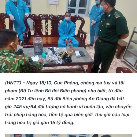
d
a
n
e
m
a
i
l
(HNTT) – Ngày 18/10, Cục Phòng, chống ma túy và tội
phạm (Bộ Tư lệnh Bộ đội Biên phòng) cho biết, từ đầu
năm 2021 đến nay, Bộ đội Biên phòng An Giang đã bắt
giữ 245 vụ/64 đối tượng có hành vi buôn lậu, vận chuyển
trái phép hàng hóa, tiền tệ qua biên giới, thu giữ các loại
hàng hóa trị giá gần 15 tỷ đồng.