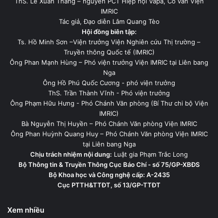
ThS. Lê Xuân Thăng – nguyên PCT Hiệp hội Vapa, Cố vấn Viện
IMRIC
Tác giả, Đạo diễn Lâm Quang Tèo
Hội đồng biên tập:
Ts. Hồ Minh Sơn –Viện trưởng Viện Nghiên cứu Thị trường –
Truyền thông Quốc tế (IMRIC)
Ông Phan Mạnh Hùng – Phó viện trưởng Viện IMRIC tại Liên bang
Nga
Ông Hồ Phú Quốc Cương - phó viện trưởng
ThS. Trần Thành Vĩnh - Phó viện trưởng
Ông Phạm Hữu Hưng - Phó Chánh Văn phòng (Bí Thư chi bộ Viện
IMRIC)
Bà Nguyễn Thị Huyền – Phó Chánh Văn phòng Viện IMRIC
Ông Phan Huỳnh Quang Huy – Phó Chánh Văn phòng Viện IMRIC
tại Liên bang Nga
Chịu trách nhiệm nội dung:
Luật gia Phạm Trắc Long
Bộ Thông tin & Truyền Thông Cục Báo Chí - số 75/GP-XBĐS
Bộ Khoa học và Công nghệ cấp: A-2435
Cục PTTH&TTĐT, số 13/GP-TTĐT
Xem nhiều