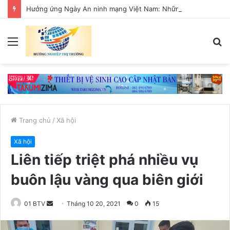
Hưởng ứng Ngày An ninh mạng Việt Nam: Những thông điệp thiết thực về an toàn số
Menu
T
k
Trang chủ
/
Xã hội
Xã hội
Liên tiếp triệt phá nhiều vụ
buôn lậu vàng qua biên giới
01 BTV
S
Tháng 10 20, 2021
0
15
e
n