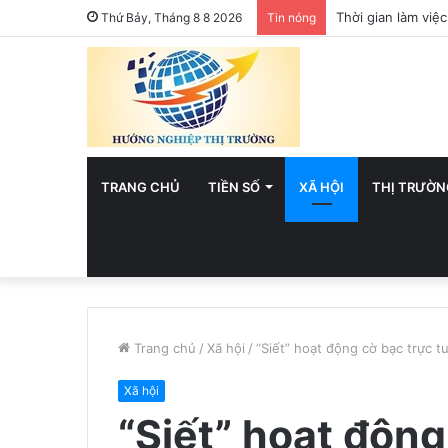
Việt Nam hướng t
Thứ Bảy, Tháng 8 8 2026
Tin nóng
TRANG CHỦ
TIỀN SỐ
XÃ HỘI
THỊ TRƯỜN
Trang chủ
/
Xã hội
/
“Siết” hoạt động cờ bạc trực 
Xã hội
“Siết” hoạt động