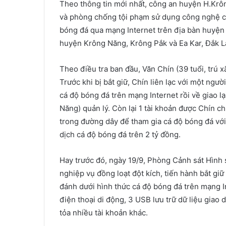
Theo thông tin mới nhất, công an huyện H.Krô
và phòng chống tội phạm sử dụng công nghệ ca
bóng đá qua mạng Internet trên địa bàn huyện nà
huyện Krông Năng, Krông Pắk và Ea Kar, Đắk Lắ
Theo điều tra ban đầu, Văn Chín (39 tuổi, trú
Trước khi bị bắt giữ, Chín liên lạc với một ngườ
cá độ bóng đá trên mạng Internet rồi về giao lạ
Năng) quản lý. Còn lại 1 tài khoản được Chín c
trong đường dây để tham gia cá độ bóng đá với
dịch cá độ bóng đá trên 2 tỷ đồng.
Hay trước đó, ngày 19/9, Phòng Cảnh sát Hình 
nghiệp vụ đồng loạt đột kích, tiến hành bắt gi
đánh dưới hình thức cá độ bóng đá trên mạng In
điện thoại di động, 3 USB lưu trữ dữ liệu giao
tỏa nhiều tài khoản khác.