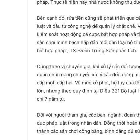
pháp. Thực tế hiện nay nhà nước không thu đư
Bên cạnh đó, rửa tiền cũng sẽ phát triển qua 
luật và đầu tư công nghệ để quản lý chặt chẽ. 
kiểm soát hoạt động cá cược bất hợp pháp và t
sân chơi minh bạch hấp dẫn mới dần loại bỏ tri
bất hợp pháp”, TS. Đoàn Trung Sơn phân tích.
Cũng theo vị chuyên gia, khi xử lý các đối tượ
quan chức năng chủ yếu xử lý các đối tượng mua
cấp một, cấp hai. Về mức xử phạt, hệ lụy của t
lớn, nhưng theo quy định tại Điều 321 Bộ luật 
chỉ 7 năm tù.
Đối với người tham gia, các ban, ngành, đoàn 
dục pháp luật trong nhân dân. Đồng thời hoàn t
thành các sân chơi công bằng, bình đẳng đủ sứ