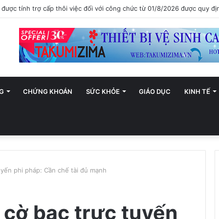
ới trở thành trung tâm văn hóa và sáng tạo hàng đầu khu vực
G
CHỨNG KHOÁN
SỨC KHỎE
GIÁO DỤC
KINH TẾ
tuyến phi pháp: Cần chế tài đủ mạnh
 cờ bạc trực tuyến