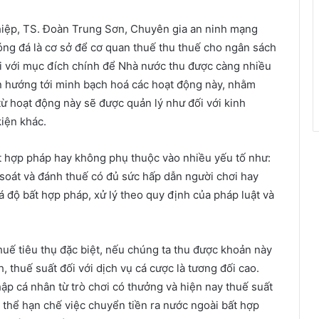
hiệp, TS. Đoàn Trung Sơn, Chuyên gia an ninh mạng
ng đá là cơ sở để cơ quan thuế thu thuế cho ngân sách
 với mục đích chính để Nhà nước thu được càng nhiều
n hướng tới minh bạch hoá các hoạt động này, nhằm
ế từ hoạt động này sẽ được quản lý như đối với kinh
iện khác.
ất hợp pháp hay không phụ thuộc vào nhiều yếu tố như:
soát và đánh thuế có đủ sức hấp dẫn người chơi hay
á độ bất hợp pháp, xử lý theo quy định của pháp luật và
huế tiêu thụ đặc biệt, nếu chúng ta thu được khoản này
thuế suất đối với dịch vụ cá cược là tương đối cao.
ập cá nhân từ trò chơi có thưởng và hiện nay thuế suất
ó thể hạn chế việc chuyển tiền ra nước ngoài bất hợp