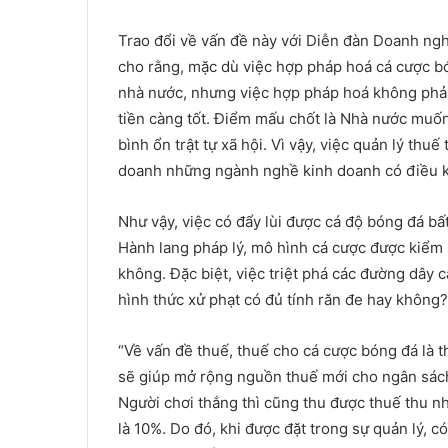
Trao đổi về vấn đề này với Diễn đàn Doanh ng
cho rằng, mặc dù việc hợp pháp hoá cá cược bó
nhà nước, nhưng việc hợp pháp hoá không phải
tiền càng tốt. Điểm mấu chốt là Nhà nước muố
bình ổn trật tự xã hội. Vì vậy, việc quản lý thu
doanh những ngành nghề kinh doanh có điều k
Như vậy, việc có đẩy lùi được cá độ bóng đá b
Hành lang pháp lý, mô hình cá cược được kiểm 
không. Đặc biệt, việc triệt phá các đường dây c
hình thức xử phạt có đủ tính răn đe hay không?
“Về vấn đề thuế, thuế cho cá cược bóng đá là t
sẽ giúp mở rộng nguồn thuế mới cho ngân sách, 
Người chơi thắng thì cũng thu được thuế thu nh
là 10%. Do đó, khi được đặt trong sự quản lý, c