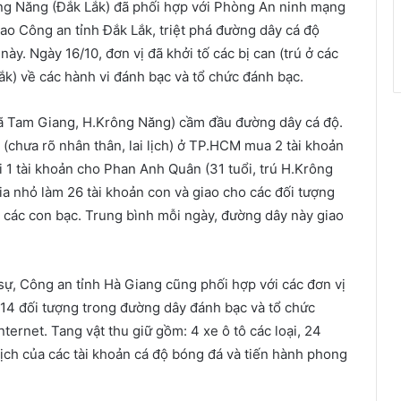
ng Năng (Đắk Lắk) đã phối hợp với Phòng An ninh mạng
o Công an tỉnh Đắk Lắk, triệt phá đường dây cá độ
y. Ngày 16/10, đơn vị đã khởi tố các bị can (trú ở các
k) về các hành vi đánh bạc và tổ chức đánh bạc.
 xã Tam Giang, H.Krông Năng) cầm đầu đường dây cá độ.
i (chưa rõ nhân thân, lai lịch) ở TP.HCM mua 2 tài khoản
i 1 tài khoản cho Phan Anh Quân (31 tuổi, trú H.Krông
hia nhỏ làm 26 tài khoản con và giao cho các đối tượng
 các con bạc. Trung bình mỗi ngày, đường dây này giao
sự, Công an tỉnh Hà Giang cũng phối hợp với các đơn vị
ữ 14 đối tượng trong đường dây đánh bạc và tổ chức
ternet. Tang vật thu giữ gồm: 4 xe ô tô các loại, 24
 dịch của các tài khoản cá độ bóng đá và tiến hành phong