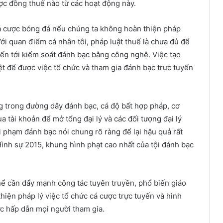
ợc đồng thuế nào từ các hoạt động này.
cá cược bóng đá nếu chúng ta không hoàn thiện pháp
Với quan điểm cá nhân tôi, pháp luật thuế là chưa đủ để
iến tới kiểm soát đánh bạc bằng công nghệ. Việc tạo
ệt để được việc tổ chức và tham gia đánh bạc trực tuyến
ng trong đường dây đánh bạc, cá độ bất hợp pháp, cơ
 tài khoản để mở tổng đại lý và các đối tượng đại lý
ội phạm đánh bạc nói chung rõ ràng để lại hậu quả rất
Hình sự 2015, khung hình phạt cao nhất của tội đánh bạc
thể cần đẩy mạnh công tác tuyên truyền, phổ biến giáo
hiện pháp lý việc tổ chức cá cược trực tuyến và hình
c hấp dẫn mọi người tham gia.