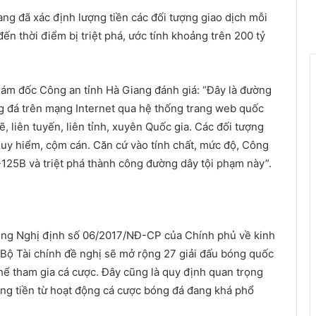
ng đã xác định lượng tiền các đối tượng giao dịch mỗi
ến thời điểm bị triệt phá, ước tính khoảng trên 200 tỷ
Giám đốc Công an tỉnh Hà Giang đánh giá: “Đây là đường
g đá trên mạng Internet qua hệ thống trang web quốc
hẽ, liên tuyến, liên tỉnh, xuyên Quốc gia. Các đối tượng
guy hiểm, cộm cán. Căn cứ vào tính chất, mức độ, Công
-125B và triệt phá thành công đường dây tội phạm này”.
sung Nghị định số 06/2017/NĐ-CP của Chính phủ về kinh
Bộ Tài chính đề nghị sẽ mở rộng 27 giải đấu bóng quốc
 thể tham gia cá cược. Đây cũng là quy định quan trọng
òng tiền từ hoạt động cá cược bóng đá đang khá phổ