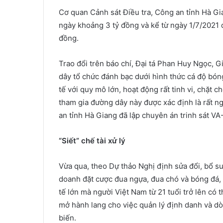
Cơ quan Cảnh sát Điều tra, Công an tỉnh Hà Gia
ngày khoảng 3 tỷ đồng và kể từ ngày 1/7/2021 đ
đồng.
Trao đổi trên báo chí, Đại tá Phan Huy Ngọc, 
dây tổ chức đánh bạc dưới hình thức cá độ bón
tế với quy mô lớn, hoạt động rất tinh vi, chặt c
tham gia đường dây này được xác định là rất n
an tỉnh Hà Giang đã lập chuyên án trinh sát VA
“Siết” chế tài xử lý
Vừa qua, theo Dự thảo Nghị định sửa đổi, bổ 
doanh đặt cược đua ngựa, đua chó và bóng đá, 
tế lớn mà người Việt Nam từ 21 tuổi trở lên có
mở hành lang cho việc quản lý định danh và d
biến.