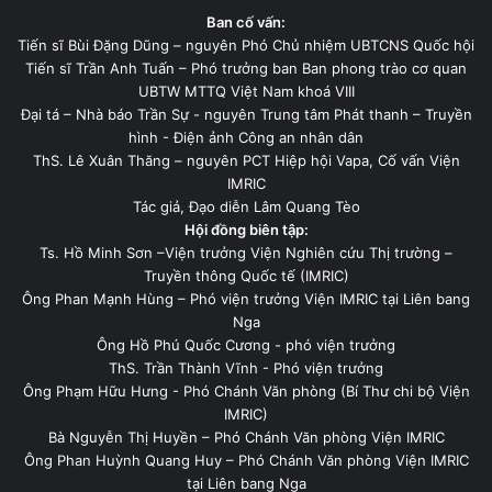
Ban cố vấn:
Tiến sĩ Bùi Đặng Dũng – nguyên Phó Chủ nhiệm UBTCNS Quốc hội
Tiến sĩ Trần Anh Tuấn – Phó trưởng ban Ban phong trào cơ quan
UBTW MTTQ Việt Nam khoá VIII
Đại tá – Nhà báo Trần Sự - nguyên Trung tâm Phát thanh – Truyền
hình - Điện ảnh Công an nhân dân
ThS. Lê Xuân Thăng – nguyên PCT Hiệp hội Vapa, Cố vấn Viện
IMRIC
Tác giả, Đạo diễn Lâm Quang Tèo
Hội đồng biên tập:
Ts. Hồ Minh Sơn –Viện trưởng Viện Nghiên cứu Thị trường –
Truyền thông Quốc tế (IMRIC)
Ông Phan Mạnh Hùng – Phó viện trưởng Viện IMRIC tại Liên bang
Nga
Ông Hồ Phú Quốc Cương - phó viện trưởng
ThS. Trần Thành Vĩnh - Phó viện trưởng
Ông Phạm Hữu Hưng - Phó Chánh Văn phòng (Bí Thư chi bộ Viện
IMRIC)
Bà Nguyễn Thị Huyền – Phó Chánh Văn phòng Viện IMRIC
Ông Phan Huỳnh Quang Huy – Phó Chánh Văn phòng Viện IMRIC
tại Liên bang Nga