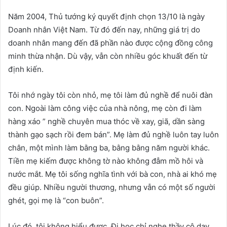
Năm 2004, Thủ tướng ký quyết định chọn 13/10 là ngày
Doanh nhân Việt Nam. Từ đó đến nay, những giá trị do
doanh nhân mang đến đã phần nào được cộng đồng công
minh thừa nhận. Dù vậy, vẫn còn nhiều góc khuất đến từ
định kiến.
Tôi nhớ ngày tôi còn nhỏ, mẹ tôi làm đủ nghề để nuôi đàn
con. Ngoài làm công việc của nhà nông, mẹ còn đi làm
hàng xáo ” nghề chuyên mua thóc về xay, giã, dần sàng
thành gạo sạch rồi đem bán”. Mẹ làm đủ nghề luôn tay luôn
chân, một mình làm bằng ba, bằng bằng năm người khác.
Tiền mẹ kiếm được không tờ nào không đẫm mồ hôi và
nước mắt. Mẹ tôi sống nghĩa tình với bà con, nhà ai khó mẹ
đều giúp. Nhiều người thương, nhưng vẫn có một số người
ghét, gọi mẹ là “con buôn”.
Lúc đó, tôi không hiểu được. Đi học chỉ nghe thầy cô dạy