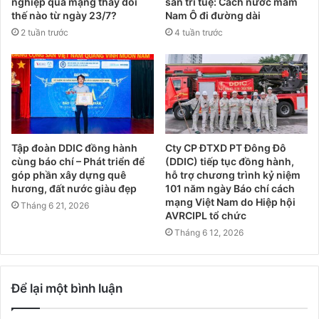
nghiệp qua mạng thay đổi
sản trí tuệ: Cách nước mắm
thế nào từ ngày 23/7?
Nam Ô đi đường dài
2 tuần trước
4 tuần trước
Tập đoàn DDIC đồng hành
Cty CP ĐTXD PT Đông Đô
cùng báo chí – Phát triển để
(DDIC) tiếp tục đồng hành,
góp phần xây dựng quê
hỗ trợ chương trình kỷ niệm
hương, đất nước giàu đẹp
101 năm ngày Báo chí cách
mạng Việt Nam do Hiệp hội
Tháng 6 21, 2026
AVRCIPL tổ chức
Tháng 6 12, 2026
Để lại một bình luận