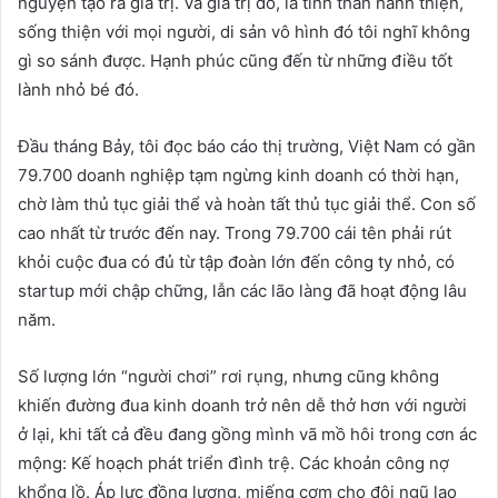
nguyện tạo ra giá trị. Và giá trị đó, là tinh thần hành thiện,
sống thiện với mọi người, di sản vô hình đó tôi nghĩ không
gì so sánh được. Hạnh phúc cũng đến từ những điều tốt
lành nhỏ bé đó.
Đầu tháng Bảy, tôi đọc báo cáo thị trường, Việt Nam có gần
79.700 doanh nghiệp tạm ngừng kinh doanh có thời hạn,
chờ làm thủ tục giải thể và hoàn tất thủ tục giải thể. Con số
cao nhất từ trước đến nay. Trong 79.700 cái tên phải rút
khỏi cuộc đua có đủ từ tập đoàn lớn đến công ty nhỏ, có
startup mới chập chững, lẫn các lão làng đã hoạt động lâu
năm.
Số lượng lớn “người chơi” rơi rụng, nhưng cũng không
khiến đường đua kinh doanh trở nên dễ thở hơn với người
ở lại, khi tất cả đều đang gồng mình vã mồ hôi trong cơn ác
mộng: Kế hoạch phát triển đình trệ. Các khoản công nợ
khổng lồ. Áp lực đồng lương, miếng cơm cho đội ngũ lao