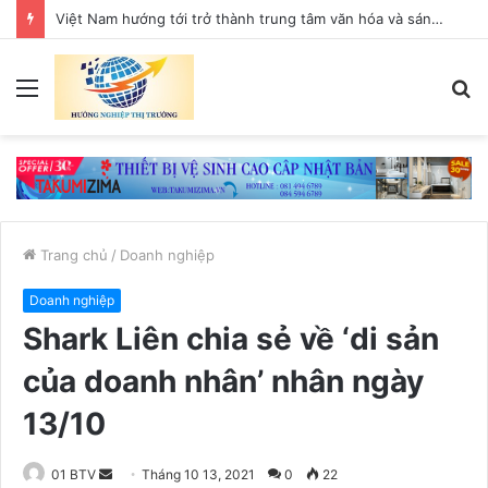
Việt Nam hướng tới trở thành trung tâm văn hóa và sáng tạo hàng đầu khu vực
Menu
T
k
Trang chủ
/
Doanh nghiệp
Doanh nghiệp
Shark Liên chia sẻ về ‘di sản
của doanh nhân’ nhân ngày
13/10
01 BTV
S
Tháng 10 13, 2021
0
22