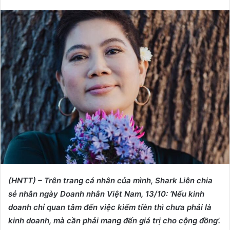
e
n
d
a
n
e
m
a
i
l
(HNTT) – Trên trang cá nhân của mình, Shark Liên chia
sẻ nhân ngày Doanh nhân Việt Nam, 13/10: ‘Nếu kinh
doanh chỉ quan tâm đến việc kiếm tiền thì chưa phải là
kinh doanh, mà cần phải mang đến giá trị cho cộng đồng’.