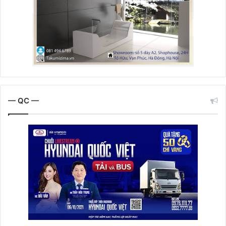
— QC —