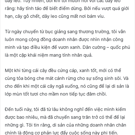
dây leo. Tuy nhiên, đôi khi tôi muốn nói với các dây leo
rằng: hãy tỉnh táo để biết điểm dừng. Bởi nếu vượt quá giới
hạn, cây gỗ chết, dây leo cũng mất nơi bám víu.
Từ ngày chuyển từ bục giảng sang thương trường, tôi vẫn
luôn mong cộng đồng doanh nhân được nhìn nhận công
minh và tạo điều kiện để vươn xanh. Dân cường – quốc phú
là một cặp khái niệm mang tính nhân quả.
Một khi từng cái cây đều cứng cáp, xanh tốt, mới có thể
cùng tỏa bóng che mát cánh rừng cho sự sống sinh sôi. Và
cho đến khi một cái cây ngã xuống, nó cũng để lại di sản là
lớp mùn tốt tươi cho mầm non tiếp tục đâm chồi.
Đến tuổi này, tôi đã từ lâu không nghĩ đến việc mình kiếm
được bao nhiêu, mà đã chuyển sang trăn trở có thể để lại
những gì. Tôi tin rằng, di sản của những doanh nhân chân
chính là động cơ phản lực đẩy cuộc sống này phi tiến.