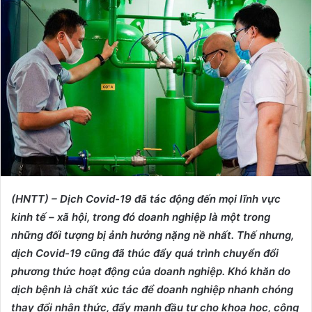
d
a
n
e
m
a
i
l
(HNTT) – Dịch Covid-19 đã tác động đến mọi lĩnh vực
kinh tế – xã hội, trong đó doanh nghiệp là một trong
những đối tượng bị ảnh hưởng nặng nề nhất. Thế nhưng,
dịch Covid-19 cũng đã thúc đẩy quá trình chuyển đổi
phương thức hoạt động của doanh nghiệp. Khó khăn do
dịch bệnh là chất xúc tác để doanh nghiệp nhanh chóng
thay đổi nhận thức, đẩy mạnh đầu tư cho khoa học, công