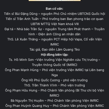
Ban cố vấn:
Tiến sĩ Bùi Đặng Dũng – nguyên Phó Chủ nhiệm UBTCNS Quốc hội
Tiến sĩ Trần Anh Tuấn – Phó trưởng ban Ban phong trào cơ quan
UBTW MTTQ Việt Nam khoá VIII
Đại tá – Nhà báo Trần Sự - nguyên Trung tâm Phát thanh – Truyền
hình - Điện ảnh Công an nhân dân
ThS. Lê Xuân Thăng – nguyên PCT Hiệp hội Vapa, Cố vấn Viện
IMRIC
Tác giả, Đạo diễn Lâm Quang Tèo
Hội đồng biên tập:
Ts. Hồ Minh Sơn –Viện trưởng Viện Nghiên cứu Thị trường –
Truyền thông Quốc tế (IMRIC)
Ông Phan Mạnh Hùng – Phó viện trưởng Viện IMRIC tại Liên bang
Nga
Ông Hồ Phú Quốc Cương - phó viện trưởng
ThS. Trần Thành Vĩnh - Phó viện trưởng
Ông Phạm Hữu Hưng - Phó Chánh Văn phòng (Bí Thư chi bộ Viện
IMRIC)
Bà Nguyễn Thị Huyền – Phó Chánh Văn phòng Viện IMRIC
Ông Phan Huỳnh Quang Huy – Phó Chánh Văn phòng Viện IMRIC