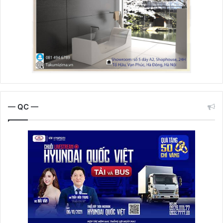
— QC —