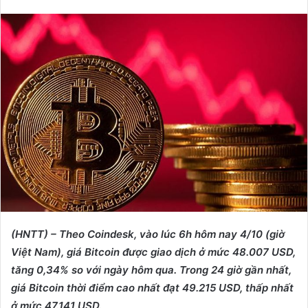
e
n
d
a
n
e
m
a
i
l
(HNTT) – Theo Coindesk, vào lúc 6h hôm nay 4/10 (giờ
Việt Nam), giá Bitcoin được giao dịch ở mức 48.007 USD,
tăng 0,34% so với ngày hôm qua. Trong 24 giờ gần nhất,
giá Bitcoin thời điểm cao nhất đạt 49.215 USD, thấp nhất
ở mức 47.141 USD.