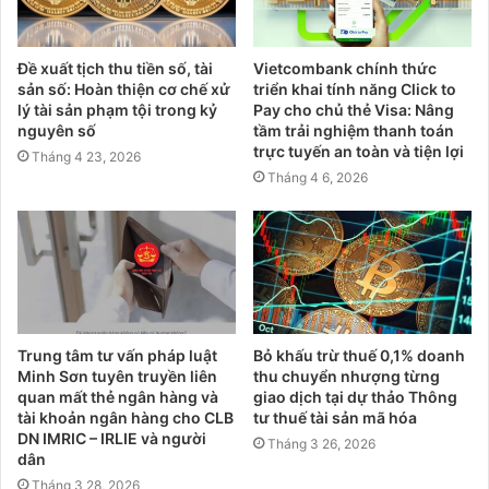
Đề xuất tịch thu tiền số, tài
Vietcombank chính thức
sản số: Hoàn thiện cơ chế xử
triển khai tính năng Click to
lý tài sản phạm tội trong kỷ
Pay cho chủ thẻ Visa: Nâng
nguyên số
tầm trải nghiệm thanh toán
trực tuyến an toàn và tiện lợi
Tháng 4 23, 2026
Tháng 4 6, 2026
Trung tâm tư vấn pháp luật
Bỏ khấu trừ thuế 0,1% doanh
Minh Sơn tuyên truyền liên
thu chuyển nhượng từng
quan mất thẻ ngân hàng và
giao dịch tại dự thảo Thông
tài khoản ngân hàng cho CLB
tư thuế tài sản mã hóa
DN IMRIC – IRLIE và người
Tháng 3 26, 2026
dân
Tháng 3 28, 2026