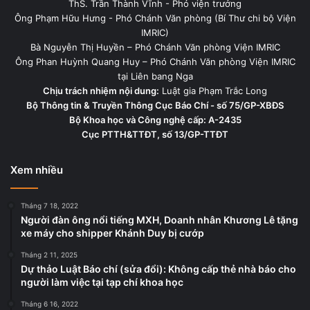
ThS. Trần Thành Vĩnh - Phó viện trưởng
Ông Phạm Hữu Hưng - Phó Chánh Văn phòng (Bí Thư chi bộ Viện
IMRIC)
Bà Nguyễn Thị Huyền – Phó Chánh Văn phòng Viện IMRIC
Ông Phan Huỳnh Quang Huy – Phó Chánh Văn phòng Viện IMRIC
tại Liên bang Nga
Chịu trách nhiệm nội dung:
Luật gia Phạm Trắc Long
Bộ Thông tin & Truyền Thông Cục Báo Chí - số 75/GP-XBĐS
Bộ Khoa học và Công nghệ cấp: A-2435
Cục PTTH&TTĐT, số 13/GP-TTĐT
Xem nhiều
Tháng 7 18, 2022
Người đàn ông nổi tiếng MXH, Doanh nhân Khương Lê tặng
xe máy cho shipper Khánh Duy bị cướp
Tháng 2 11, 2025
Dự thảo Luật Báo chí (sửa đổi): Không cấp thẻ nhà báo cho
người làm việc tại tạp chí khoa học
Tháng 6 16, 2022