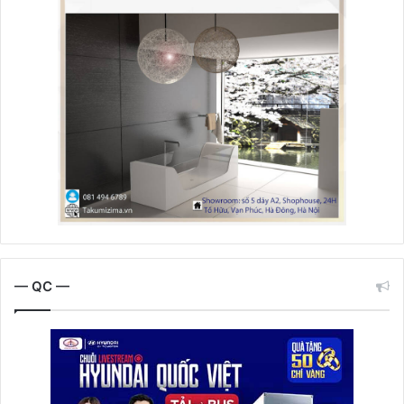
— QC —