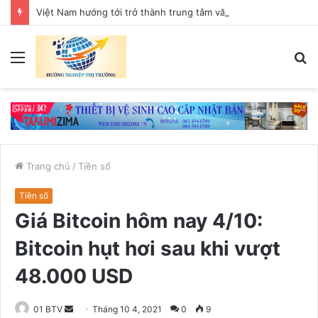
Việt Nam hướng tới trở thành trung tâm văn hóa và sáng tạo hàng đầu khu vực
Menu
T
k
Trang chủ
/
Tiền số
Tiền số
Giá Bitcoin hôm nay 4/10:
Bitcoin hụt hơi sau khi vượt
48.000 USD
01 BTV
S
Tháng 10 4, 2021
0
9