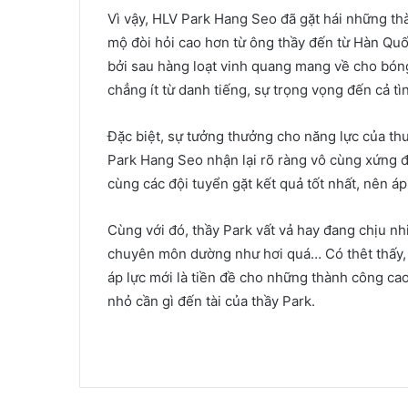
Vì vậy, HLV Park Hang Seo đã gặt hái những th
mộ đòi hỏi cao hơn từ ông thầy đến từ Hàn Quố
bởi sau hàng loạt vinh quang mang về cho bón
chẳng ít từ danh tiếng, sự trọng vọng đến cả t
Đặc biệt, sự tưởng thưởng cho năng lực của t
Park Hang Seo nhận lại rõ ràng vô cùng xứng đ
cùng các đội tuyển gặt kết quả tốt nhất, nên á
Cùng với đó, thầy Park vất vả hay đang chịu nh
chuyên môn dường như hơi quá… Có thêt thấy, 
áp lực mới là tiền đề cho những thành công cao
nhỏ cần gì đến tài của thầy Park.