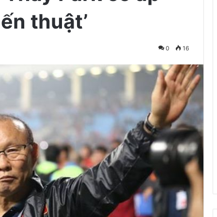
iến thuật’
0
16