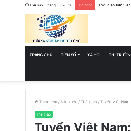
Việt Nam hướng t
Thứ Bảy, Tháng 8 8 2026
Tin nóng
TRANG CHỦ
TIỀN SỐ
XÃ HỘI
THỊ TRƯỜN
Trang chủ
/
Sức khỏe
/
Thể thao
/
Tuyển Việt Nam: 
Thể thao
Tuyển Việt Nam: