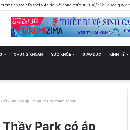
ới trở thành trung tâm văn hóa và sáng tạo hàng đầu khu vực
G
CHỨNG KHOÁN
SỨC KHỎE
GIÁO DỤC
KINH TẾ
Thầy Park có áp lực về ‘ma mị chiến thuật’
 Thầy Park có áp