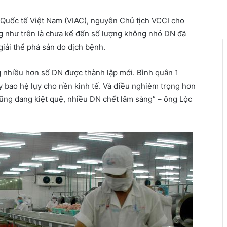
 Quốc tế Việt Nam (VIAC), nguyên Chủ tịch VCCI cho
ờng như trên là chưa kể đến số lượng không nhỏ DN đã
giải thể phá sản do dịch bệnh.
ờng nhiều hơn số DN được thành lập mới. Bình quân 1
ây bao hệ lụy cho nền kinh tế. Và điều nghiêm trọng hơn
cũng đang kiệt quệ, nhiều DN chết lâm sàng” – ông Lộc