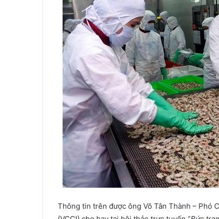
Thông tin trên được ông Võ Tân Thành – Phó 
(VCCI) cho hay tại hội thảo trực tuyến “
Bức tra