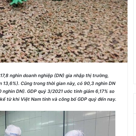
7,8 nghìn doanh nghiệp (DN) gia nhập thị trường,
m 13,6%). Cũng trong thời gian này, có 90,3 nghìn DN
 10 nghìn DN). GDP quý 3/2021 ước tính giảm 6,17% so
 kể từ khi Việt Nam tính và công bố GDP quý đến nay.