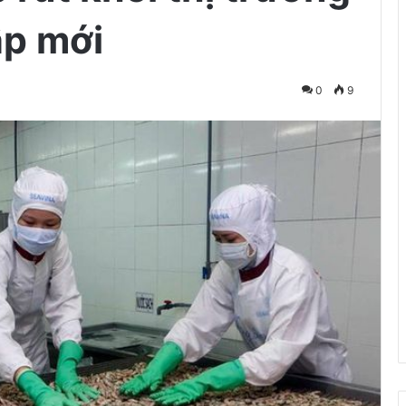
ập mới
0
9