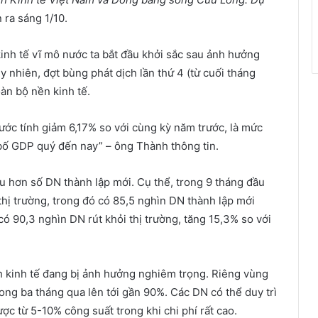
n ra sáng 1/10.
nh tế vĩ mô nước ta bắt đầu khởi sắc sau ảnh hưởng
 nhiên, đợt bùng phát dịch lần thứ 4 (từ cuối tháng
àn bộ nền kinh tế.
ớc tính giảm 6,17% so với cùng kỳ năm trước, là mức
 bố GDP quý đến nay” – ông Thành thông tin.
iều hơn số DN thành lập mới. Cụ thể, trong 9 tháng đầu
thị trường, trong đó có 85,5 nghìn DN thành lập mới
có 90,3 nghìn DN rút khỏi thị trường, tăng 15,3% so với
 kinh tế đang bị ảnh hưởng nghiêm trọng. Riêng vùng
ng ba tháng qua lên tới gần 90%. Các DN có thể duy trì
ợc từ 5-10% công suất trong khi chi phí rất cao.