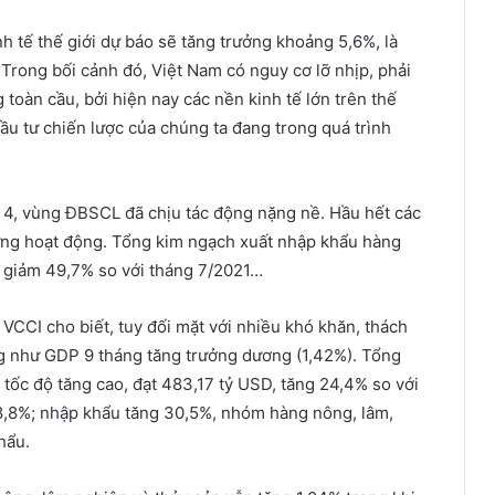
h tế thế giới dự báo sẽ tăng trưởng khoảng 5,6%, là
Trong bối cảnh đó, Việt Nam có nguy cơ lỡ nhịp, phải
g toàn cầu, bởi hiện nay các nền kinh tế lớn trên thế
đầu tư chiến lược của chúng ta đang trong quá trình
 4, vùng ĐBSCL đã chịu tác động nặng nề. Hầu hết các
ừng hoạt động. Tổng kim ngạch xuất nhập khẩu hàng
, giảm 49,7% so với tháng 7/2021…
VCCI cho biết, tuy đối mặt với nhiều khó khăn, thách
ng như GDP 9 tháng tăng trưởng dương (1,42%). Tổng
tốc độ tăng cao, đạt 483,17 tỷ USD, tăng 24,4% so với
18,8%; nhập khẩu tăng 30,5%, nhóm hàng nông, lâm,
hẩu.