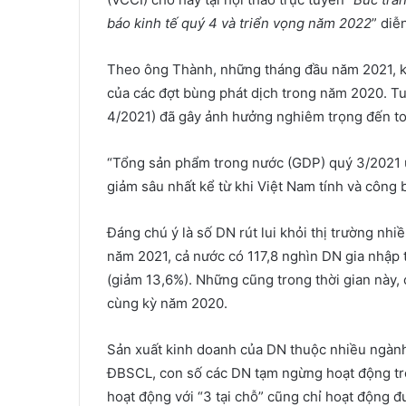
báo kinh tế quý 4 và triển vọng năm 2022
” diễ
Theo ông Thành, những tháng đầu năm 2021, ki
của các đợt bùng phát dịch trong năm 2020. Tuy
4/2021) đã gây ảnh hưởng nghiêm trọng đến to
“Tổng sản phẩm trong nước (GDP) quý 3/2021 ư
giảm sâu nhất kể từ khi Việt Nam tính và công
Đáng chú ý là số DN rút lui khỏi thị trường nh
năm 2021, cả nước có 117,8 nghìn DN gia nhập 
(giảm 13,6%). Những cũng trong thời gian này, 
cùng kỳ năm 2020.
Sản xuất kinh doanh của DN thuộc nhiều ngành
ĐBSCL, con số các DN tạm ngừng hoạt động tro
hoạt động với “3 tại chỗ” cũng chỉ hoạt động đư