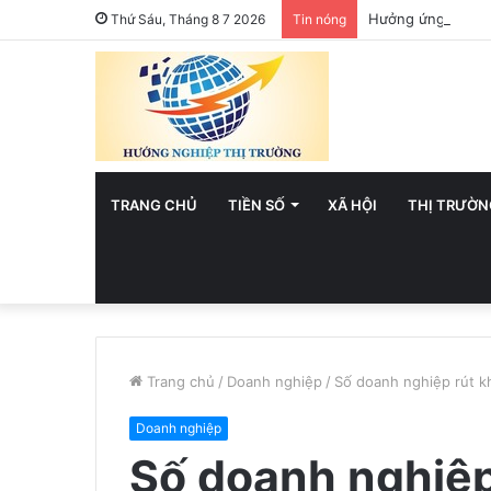
Hưởng ứng Ngày A
Thứ Sáu, Tháng 8 7 2026
Tin nóng
TRANG CHỦ
TIỀN SỐ
XÃ HỘI
THỊ TRƯỜN
Trang chủ
/
Doanh nghiệp
/
Số doanh nghiệp rút kh
Doanh nghiệp
Số doanh nghiệp 