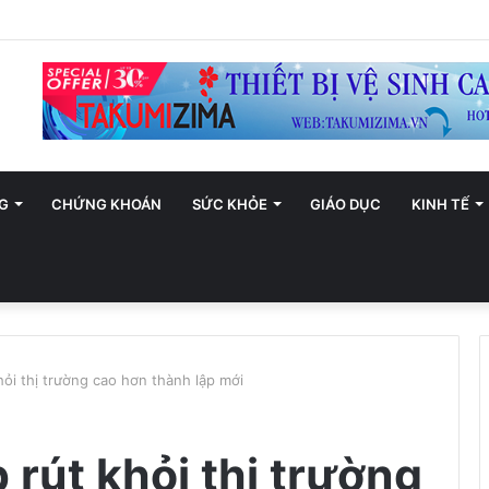
n ninh mạng Việt Nam: Những thông điệp thiết thực về an toàn số
G
CHỨNG KHOÁN
SỨC KHỎE
GIÁO DỤC
KINH TẾ
ỏi thị trường cao hơn thành lập mới
rút khỏi thị trường