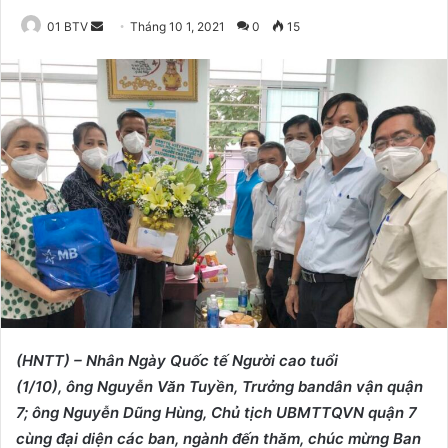
01 BTV
S
Tháng 10 1, 2021
0
15
e
n
d
a
n
e
m
a
i
l
(HNTT) – Nhân Ngày Quốc tế Người cao tuổi
(1/10), ông Nguyễn Văn Tuyền, Trưởng bandân vận quận
7; ông Nguyễn Dũng Hùng, Chủ tịch UBMTTQVN quận 7
cùng đại diện các ban, ngành đến thăm, chúc mừng Ban