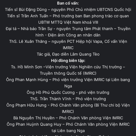
Ban cố vấn:
Tiến sĩ Bùi Đặng Dũng – nguyên Phó Chủ nhiệm UBTCNS Quốc hội
Tiến sĩ Trần Anh Tuấn – Phó trưởng ban Ban phong trào cơ quan
UBTW MTTQ Việt Nam khoá VIII
Đại tá – Nhà báo Trần Sự - nguyên Trung tâm Phát thanh – Truyền
hình - Điện ảnh Công an nhân dân
ThS. Lê Xuân Thăng – nguyên PCT Hiệp hội Vapa, Cố vấn Viện
IMRIC
Tác giả, Đạo diễn Lâm Quang Tèo
Hội đồng biên tập:
Ts. Hồ Minh Sơn –Viện trưởng Viện Nghiên cứu Thị trường –
Truyền thông Quốc tế (IMRIC)
Ông Phan Mạnh Hùng – Phó viện trưởng Viện IMRIC tại Liên bang
Nga
Ông Hồ Phú Quốc Cương - phó viện trưởng
ThS. Trần Thành Vĩnh - Phó viện trưởng
Ông Phạm Hữu Hưng - Phó Chánh Văn phòng (Bí Thư chi bộ Viện
IMRIC)
Bà Nguyễn Thị Huyền – Phó Chánh Văn phòng Viện IMRIC
Ông Phan Huỳnh Quang Huy – Phó Chánh Văn phòng Viện IMRIC
tại Liên bang Nga