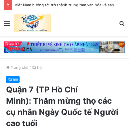
Việt Nam hướng tới trở thành trung tâm văn hóa và sáng tạo hàng đầu khu vực
Menu
T
k
Trang chủ
/
Xã hội
Xã hội
Quận 7 (TP Hồ Chí
Minh): Thăm mừng thọ các
cụ nhân Ngày Quốc tế Người
cao tuổi