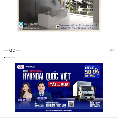
— QC —