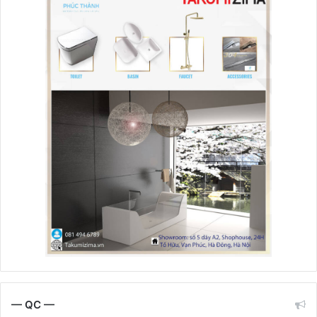
— QC —