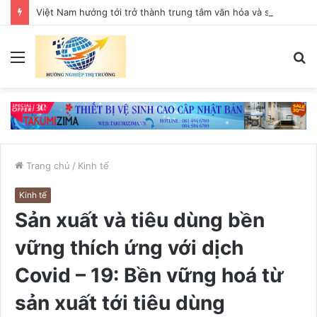
Việt Nam hướng tới trở thành trung tâm văn hóa và sáng tạo hàng đầu khu vực
Menu
T
k
Trang chủ
/
Kinh tế
Kinh tế
Sản xuất và tiêu dùng bền
vững thích ứng với dịch
Covid – 19: Bền vững hoá từ
sản xuất tới tiêu dùng