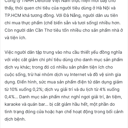
Công ty TNHH Deloitte Việt Nam thực hiện mới đây cho
thấy, thói quen chi tiêu của người tiêu dùng ở Hà Nội và
TP.HCM khá tương đồng. Với Đà Nẵng, người dân ưu tiên
chi mua thực phẩm (chế biến sẵn và tươi sống) nhiều hơn.
Còn người dân Cần Thơ tiêu tốn nhiều cho sản phẩm nhà ở
và tiện ích.
Việc người dân tập trung vào nhu cầu thiết yếu đồng nghĩa
với việc cắt giảm chi phí tiêu dùng cho danh mục sản phẩm
dịch vụ khác; trong đó có nhiều sản phẩm tiện ích cho
cuộc sống, trừ hai nhóm dịch vụ Internet và đồ vệ sinh gia
dụng. Điển hình, sức mua sản phẩm điện tử dân dụng giảm
từ 10% xuống 0,2%; dịch vụ giải trí và du lịch từ 4% xuống
0,4%… Danh mục sản phẩm như: nghỉ ngơi giải trí, ăn tiệm,
karaoke và quán bar… bị cắt giảm hầu hết, một phần do
tình trạng đóng cửa hoặc hạn chế hoạt động trong bối cảnh
dịch bệnh.