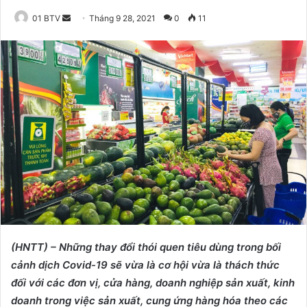
01 BTV
S
Tháng 9 28, 2021
0
11
e
n
d
a
n
e
m
a
i
l
(HNTT) – Những thay đổi thói quen tiêu dùng trong bối
cảnh dịch Covid-19 sẽ vừa là cơ hội vừa là thách thức
đối với các đơn vị, cửa hàng, doanh nghiệp sản xuất, kinh
doanh trong việc sản xuất, cung ứng hàng hóa theo các