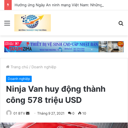
Hưởng ứng Ngày An ninh mạng Việt Nam: Những thông điệp thiết thực về an toàn số
Menu
T
k
Trang chủ
/
Doanh nghiệp
Doanh nghiệp
Ninja Van huy động thành
công 578 triệu USD
01 BTV
S
Tháng 9 27, 2021
0
10
e
n