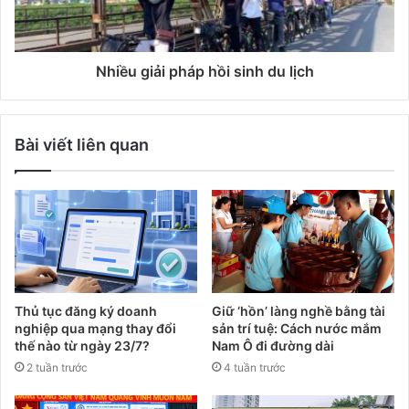
Nhiều giải pháp hồi sinh du lịch
Bài viết liên quan
Thủ tục đăng ký doanh
Giữ ‘hồn’ làng nghề bằng tài
nghiệp qua mạng thay đổi
sản trí tuệ: Cách nước mắm
thế nào từ ngày 23/7?
Nam Ô đi đường dài
2 tuần trước
4 tuần trước