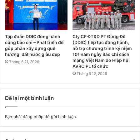
Tập đoàn DDIC đồng hành
Cty CP ĐTXD PT Đông Đô
cùng báo chí – Phát triển để
(DDIC) tiếp tục đồng hành,
góp phần xây dựng quê
hỗ trợ chương trình kỷ niệm
hương, đất nước giàu đẹp
101 năm ngày Báo chí cách
mạng Việt Nam do Hiệp hội
Tháng 6 21, 2026
AVRCIPL tổ chức
Tháng 6 12, 2026
Để lại một bình luận
Bạn phải
đăng nhập
để gửi bình luận.