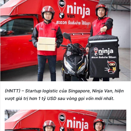
d
a
n
e
m
a
i
l
(HNTT) – Startup logistic của Singapore, Ninja Van, hiện
vượt giá trị hơn 1 tỷ USD sau vòng gọi vốn mới nhất.