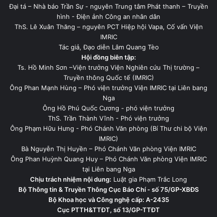
Đại tá – Nhà báo Trần Sự - nguyên Trung tâm Phát thanh – Truyền
hình - Điện ảnh Công an nhân dân
ThS. Lê Xuân Thăng – nguyên PCT Hiệp hội Vapa, Cố vấn Viện
IMRIC
Tác giả, Đạo diễn Lâm Quang Tèo
Hội đồng biên tập:
Ts. Hồ Minh Sơn –Viện trưởng Viện Nghiên cứu Thị trường –
Truyền thông Quốc tế (IMRIC)
Ông Phan Mạnh Hùng – Phó viện trưởng Viện IMRIC tại Liên bang
Nga
Ông Hồ Phú Quốc Cương - phó viện trưởng
ThS. Trần Thành Vĩnh - Phó viện trưởng
Ông Phạm Hữu Hưng - Phó Chánh Văn phòng (Bí Thư chi bộ Viện
IMRIC)
Bà Nguyễn Thị Huyền – Phó Chánh Văn phòng Viện IMRIC
Ông Phan Huỳnh Quang Huy – Phó Chánh Văn phòng Viện IMRIC
tại Liên bang Nga
Chịu trách nhiệm nội dung:
Luật gia Phạm Trắc Long
Bộ Thông tin & Truyền Thông Cục Báo Chí - số 75/GP-XBĐS
Bộ Khoa học và Công nghệ cấp: A-2435
Cục PTTH&TTĐT, số 13/GP-TTĐT