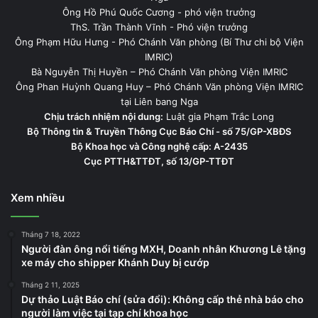
Ông Hồ Phú Quốc Cương - phó viện trưởng
ThS. Trần Thành Vĩnh - Phó viện trưởng
Ông Phạm Hữu Hưng - Phó Chánh Văn phòng (Bí Thư chi bộ Viện
IMRIC)
Bà Nguyễn Thị Huyền – Phó Chánh Văn phòng Viện IMRIC
Ông Phan Huỳnh Quang Huy – Phó Chánh Văn phòng Viện IMRIC
tại Liên bang Nga
Chịu trách nhiệm nội dung:
Luật gia Phạm Trắc Long
Bộ Thông tin & Truyền Thông Cục Báo Chí - số 75/GP-XBĐS
Bộ Khoa học và Công nghệ cấp: A-2435
Cục PTTH&TTĐT, số 13/GP-TTĐT
Xem nhiều
Tháng 7 18, 2022
Người đàn ông nổi tiếng MXH, Doanh nhân Khương Lê tặng
xe máy cho shipper Khánh Duy bị cướp
Tháng 2 11, 2025
Dự thảo Luật Báo chí (sửa đổi): Không cấp thẻ nhà báo cho
người làm việc tại tạp chí khoa học