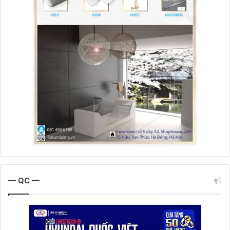
— QC —