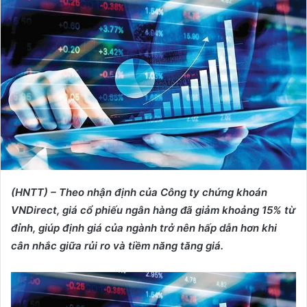
d
a
n
e
m
a
i
l
(HNTT) – Theo nhận định của Công ty chứng khoán
VNDirect, giá cổ phiếu ngân hàng đã giảm khoảng 15% từ
đỉnh, giúp định giá của ngành trở nên hấp dẫn hơn khi
cân nhắc giữa rủi ro và tiềm năng tăng giá.