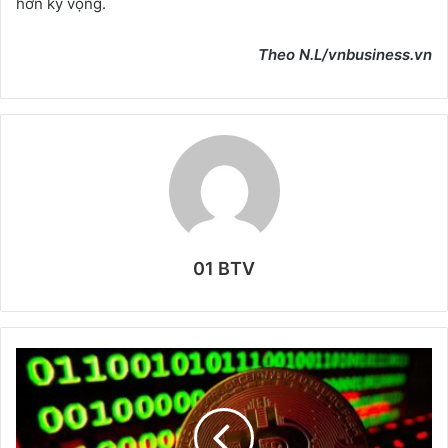
hơn kỳ vọng.
Theo N.L/vnbusiness.vn
01 BTV