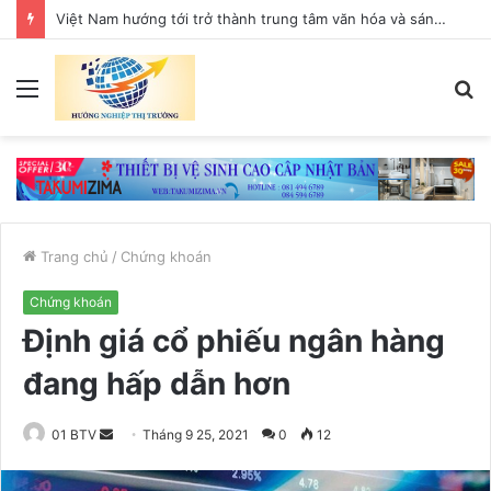
Việt Nam hướng tới trở thành trung tâm văn hóa và sáng tạo hàng đầu khu vực
Menu
T
k
Trang chủ
/
Chứng khoán
Chứng khoán
Định giá cổ phiếu ngân hàng
đang hấp dẫn hơn
01 BTV
S
Tháng 9 25, 2021
0
12
e
n