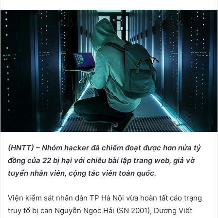
e
n
d
a
n
e
m
a
i
l
(HNTT) – Nhóm hacker đã chiếm đoạt được hơn nửa tỷ
đồng của 22 bị hại với chiêu bài lập trang web, giả vờ
tuyển nhân viên, cộng tác viên toàn quốc.
Viện kiểm sát nhân dân TP Hà Nội vừa hoàn tất cáo trạng
truy tố bị can Nguyễn Ngọc Hải (SN 2001), Dương Viết