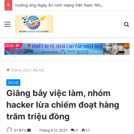
Hưởng ứng Ngày An ninh mạng Việt Nam: Những thông điệp thiết thực về an toàn số
Menu
T
k
Trang chủ
/
Xã hội
Xã hội
Giăng bẫy việc làm, nhóm
hacker lừa chiếm đoạt hàng
trăm triệu đồng
01 BTV
S
Tháng 9 21, 2021
0
17