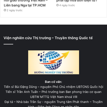
nối giao thương Việt Nam –
phải lập hóa đơn điện tử?
Liên bang Nga tại TP.HCM
4 ngày trước
2 ngày trước
Viện nghiên cứu Thị trường – Truyền thông Quốc tế
Ban cố vấn:
Tiến sĩ Bùi Đặng Dũng – nguyên Phó Chủ nhiệm UBTCNS Quốc hội
Tiến sĩ Trần Anh Tuấn – Phó trưởng ban Ban phong trào cơ quan
UBTW MTTQ Việt Nam khoá VIII
Đại tá – Nhà báo Trần Sự - nguyên Trung tâm Phát thanh – Truyền
hình - Điện ảnh Công an nhân dân