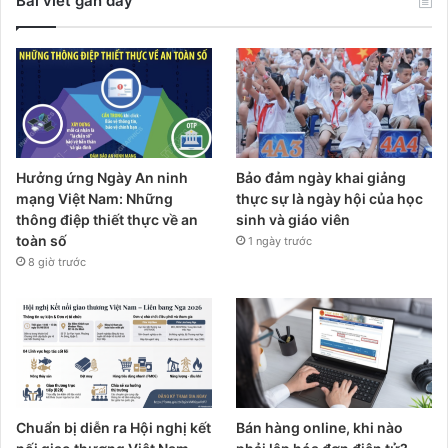
Bài viết gần đây
Hưởng ứng Ngày An ninh
Bảo đảm ngày khai giảng
mạng Việt Nam: Những
thực sự là ngày hội của học
thông điệp thiết thực về an
sinh và giáo viên
toàn số
1 ngày trước
8 giờ trước
Chuẩn bị diễn ra Hội nghị kết
Bán hàng online, khi nào