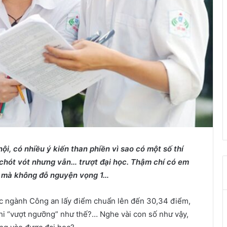
i, có nhiều ý kiến than phiền vì sao có một số thí
chót vót nhưng vẫn… trượt đại học. Thậm chí có em
0) mà không đỗ nguyện vọng 1…
huộc ngành Công an lấy điểm chuẩn lên đến 30,34 điểm,
hi “vượt ngưỡng” như thế?… Nghe vài con số như vậy,