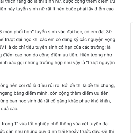
i thích rằng đó là thí sinh nữ, được cộng thêm điểm ưu
iện này tuyển sinh nữ rất ít nên buộc phải lấy điểm cao
“3 môn phối hợp” tuyển sinh vào đại học, có em đạt 30
ể trượt đại học khi các em có đăng ký các nguyện vọng
1 là do chỉ tiêu tuyển sinh có hạn của các trường; là
ng điểm cao hơn do cộng điểm ưu tiên. Hiện tượng như
hính xác gọi những trường hợp như vậy là “trượt nguyện
g nên coi đó là điều rủi ro. Bởi đề thi là đề thi chung,
 ngang bằng điểm mình, còn cộng thêm điểm ưu tiên
ững bạn học sinh đã rất cố gắng khắc phục khó khăn,
 quả cao.
“2 trong 1” vừa tốt nghiệp phổ thông vừa xét tuyển đại
sức dân như những quy định trái khoáy trước đây. Đề thi