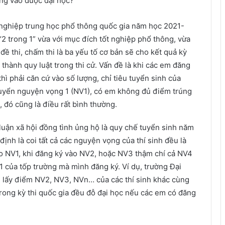
ông vào được đại học?
ốt nghiệp trung học phổ thông quốc gia năm học 2021-
“2 trong 1” vừa với mục đích tốt nghiệp phổ thông, vừa
 đề thi, chấm thi là ba yếu tố cơ bản sẽ cho kết quả kỳ
thành quy luật trong thi cử. Vấn đề là khi các em đăng
hì phải căn cứ vào số lượng, chỉ tiêu tuyển sinh của
tuyển nguyện vọng 1 (NV1), có em không đủ điểm trúng
đó cũng là điều rất bình thường.
luận xã hội đồng tình ủng hộ là quy chế tuyển sinh năm
nh là coi tất cả các nguyện vọng của thí sinh đều là
o NV1, khi đăng ký vào NV2, hoặc NV3 thậm chí cả NV4
 của tốp trường mà mình đăng ký. Ví dụ, trường Đại
g lấy điểm NV2, NV3, NVn… của các thí sinh khác cùng
 trong kỳ thi quốc gia đều đỗ đại học nếu các em có đăng