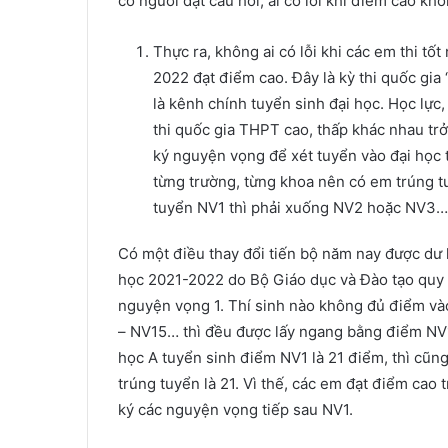
có người đặt câu hỏi, ai có lỗi khi điểm cao kh
Thực ra, không ai có lỗi khi các em thi t
2022 đạt điểm cao. Đây là kỳ thi quốc gia 
là kênh chính tuyển sinh đại học. Học lực,
thi quốc gia THPT cao, thấp khác nhau trở 
ký nguyện vọng để xét tuyển vào đại học t
từng trường, từng khoa nên có em trúng 
tuyển NV1 thì phải xuống NV2 hoặc NV3…, 
Có một điều thay đổi tiến bộ năm nay được dư 
học 2021-2022 do Bộ Giáo dục và Đào tạo quy đị
nguyện vọng 1. Thí sinh nào không đủ điểm và
– NV15… thì đều được lấy ngang bằng điểm NV1
học A tuyển sinh điểm NV1 là 21 điểm, thì cũn
trúng tuyển là 21. Vì thế, các em đạt điểm cao
ký các nguyện vọng tiếp sau NV1.