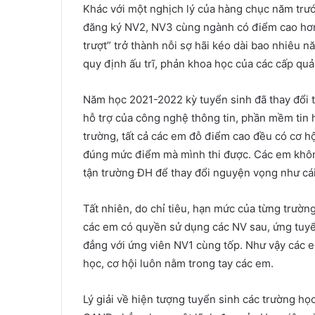
Khác với một nghịch lý của hàng chục năm trướ
đăng ký NV2, NV3 cùng ngành có điểm cao hơn 
trượt” trở thành nỗi sợ hãi kéo dài bao nhiêu n
quy định ấu trĩ, phản khoa học của các cấp quản
Năm học 2021-2022 kỳ tuyển sinh đã thay đổi 
hỗ trợ của công nghệ thông tin, phần mềm tin 
trường, tất cả các em đỗ điểm cao đều có cơ h
đúng mức điểm mà mình thi được. Các em không
tận trường ĐH để thay đổi nguyện vọng như cái
Tất nhiên, do chỉ tiêu, hạn mức của từng trườ
các em có quyền sử dụng các NV sau, ứng tuyể
đẳng với ứng viên NV1 cùng tốp. Như vậy các em
học, cơ hội luôn nằm trong tay các em.
Lý giải về hiện tượng tuyển sinh các trường họ