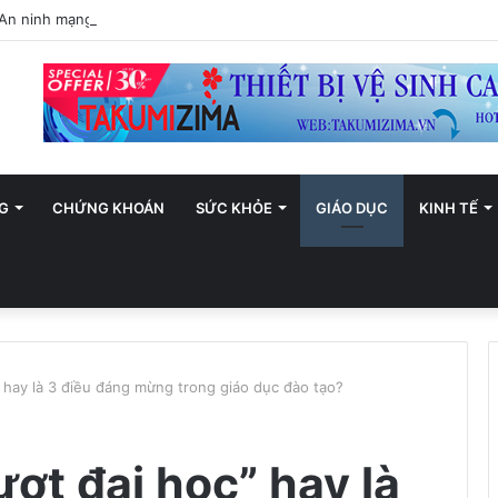
n ninh mạng Việt Nam: Những thông điệp thiết thực về an toàn số
G
CHỨNG KHOÁN
SỨC KHỎE
GIÁO DỤC
KINH TẾ
 hay là 3 điều đáng mừng trong giáo dục đào tạo?
ợt đại học” hay là