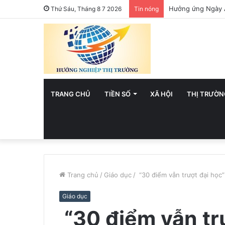
Hưởng ứng Ngày A
Thứ Sáu, Tháng 8 7 2026
Tin nóng
TRANG CHỦ
TIỀN SỐ
XÃ HỘI
THỊ TRƯỜN
Trang chủ
/
Giáo dục
/
“30 điểm vẫn trượt đại học”
Giáo dục
“30 điểm vẫn trư