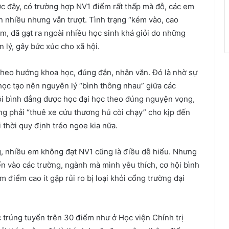
c đây, có trường hợp NV1 điểm rất thấp mà đỗ, các em
nhiều nhưng vẫn trượt. Tình trạng “kém vào, cao
ăm, đã gạt ra ngoài nhiều học sinh khá giỏi do những
 lý, gây bức xúc cho xã hội.
theo hướng khoa học, đúng đắn, nhân văn. Đó là nhờ sự
học tạo nên nguyên lý “bình thông nhau” giữa các
ội bình đẳng được học đại học theo đúng nguyện vọng,
 phải “thuê xe cứu thương hú còi chạy” cho kịp đến
 thời quy định tréo ngoe kia nữa.
ng, nhiều em không đạt NV1 cũng là điều dễ hiểu. Nhưng
n vào các trường, ngành mà mình yêu thích, cơ hội bình
 điểm cao ít gặp rủi ro bị loại khỏi cổng trường đại
c trúng tuyển trên 30 điểm như ở Học viện Chính trị