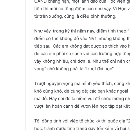
CAND chẳng hạn, một lãnh đạo của Học viện giả
tiên thì mới có tổng điểm cao như vậy. Vì Học v
từ trên xuống, cũng là điều bình thường.
Như vậy, trong kỳ thi năm nay, điểm tính theo 
điểm có thể không đỗ vào NV1, nhưng không th
tiếp sau. Các em không đạt được sở thích vào NV
do các em phải so sánh với các trường hợp tổ
vậy không nhiều, chỉ đơn lẻ. Như thế chỉ nên c
vọng” chứ không phải là “trượt đại học”.
Trượt nguyện vọng mà mình yêu thích, cũng khôn
khó cùng khó, dễ cùng dễ; các bạn khác ngoài
mà đỗ. Hãy coi đó là niềm vui để chúc mừng nh
vượt lên hoàn cảnh để vươn lên học tập đạt kết
Tôi đồng tình với việc tổ chức kỳ thi quốc gia 
học, tránh được tình trạng gây tốn kém và hại 