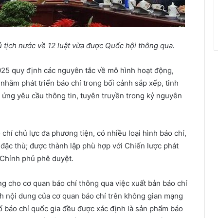
ủ
t
ị
ch n
ướ
c v
ề
12 lu
ậ
t v
ừ
a đ
ượ
c Qu
ố
c h
ộ
i thông qua.
25 quy định các nguyên tắc về mô hình hoạt động,
nhằm phát triển báo chí trong bối cảnh sắp xếp, tinh
p ứng yêu cầu thông tin, tuyên truyền trong kỷ nguyên
chí chủ lực đa phương tiện, có nhiều loại hình báo chí,
h đặc thù; được thành lập phù hợp với Chiến lược phát
 Chính phủ phê duyệt.
g cho cơ quan báo chí thông qua việc xuất bản báo chí
h nội dung của cơ quan báo chí trên không gian mạng
ố báo chí quốc gia đều được xác định là sản phẩm báo