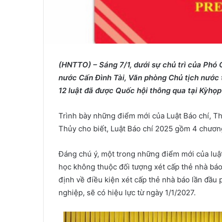
(HNTTO) – Sáng 7/1, d
ướ
i s
ự
ch
ủ
trì c
ủ
a Phó 
n
ướ
c C
ấ
n Đình Tài, Văn phòng Ch
ủ
t
ị
ch n
ướ
c 
12 lu
ậ
t đã đ
ượ
c Qu
ố
c h
ộ
i thông qua t
ạ
i K
ỳ
h
ọ
p
Trình bày những điểm mới của Luật Báo chí, T
Thủy cho biết, Luật Báo chí 2025 gồm 4 chương,
Đáng chú ý, một trong những điểm mới của luật 
học không thuộc đối tượng xét cấp thẻ nhà báo.
định về điều kiện xét cấp thẻ nhà báo lần đầu
nghiệp, sẽ có hiệu lực từ ngày 1/1/2027.