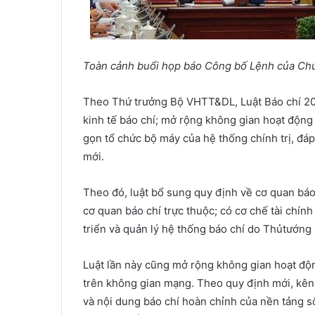
Toàn c
ả
nh bu
ổ
i h
ọ
p báo Công b
ố
L
ệ
nh c
ủ
a Ch
Theo Thứ trưởng Bộ VHTT&DL, Luật Báo chí 20
kinh tế báo chí; mở rộng không gian hoạt động 
gọn tổ chức bộ máy của hệ thống chính trị, đá
mới.
Theo đó, luật bổ sung quy định về cơ quan báo 
cơ quan báo chí trực thuộc; có cơ chế tài chín
triển và quản lý hệ thống báo chí do Thủtướng
Luật lần này cũng mở rộng không gian hoạt độn
trên không gian mạng. Theo quy định mới, kên
và nội dung báo chí hoàn chỉnh của nền tảng s