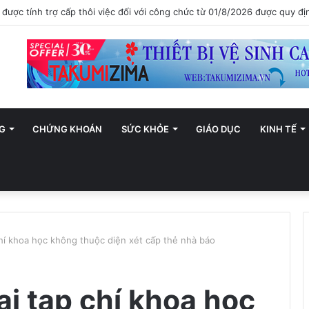
ới trở thành trung tâm văn hóa và sáng tạo hàng đầu khu vực
G
CHỨNG KHOÁN
SỨC KHỎE
GIÁO DỤC
KINH TẾ
chí khoa học không thuộc diện xét cấp thẻ nhà báo
ại tạp chí khoa học