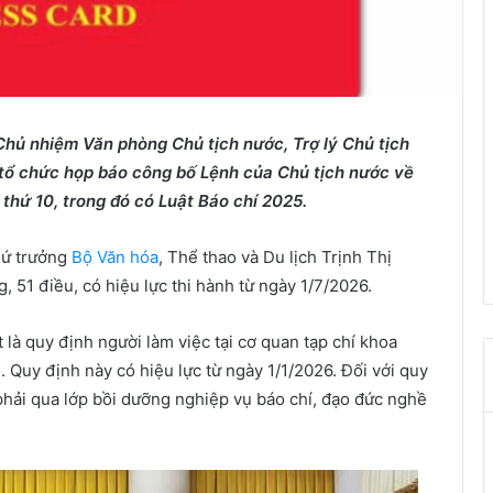
Ch
ủ
nhi
ệ
m Văn phòng Ch
ủ
t
ị
ch n
ướ
c, Tr
ợ
lý Ch
ủ
t
ị
ch
t
ổ
ch
ứ
c h
ọ
p báo công b
ố
L
ệ
nh c
ủ
a Ch
ủ
t
ị
ch n
ướ
c v
ề
 th
ứ
10, trong đó có Lu
ậ
t Báo chí 2025.
hứ trưởng
Bộ Văn hóa
, Thể thao và Du lịch Trịnh Thị
 51 điều, có hiệu lực thi hành từ ngày 1/7/2026.
là quy định người làm việc tại cơ quan tạp chí khoa
 Quy định này có hiệu lực từ ngày 1/1/2026. Đối với quy
 phải qua lớp bồi dưỡng nghiệp vụ báo chí, đạo đức nghề