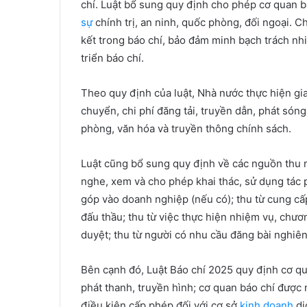
chí. Luật bổ sung quy định cho phép cơ quan bá
sự
chính trị, an ninh, quốc phòng, đối ngoại. C
kết trong báo chí, bảo đảm minh bạch trách nh
triển báo chí.
Theo quy định của luật, Nhà nước thực hiện gia
chuyển, chi phí đăng tải, truyền dẫn, phát sóng
phòng, văn hóa và truyền thông chính sách.
Luật cũng bổ sung quy định về các nguồn thu m
nghe, xem và cho phép khai thác, sử dụng tác 
góp vào doanh nghiệp (nếu có); thu từ cung cấ
đấu thầu; thu từ việc thực hiện nhiệm vụ, chươ
duyệt; thu từ người có nhu cầu đăng bài nghiê
Bên cạnh đó, Luật Báo chí 2025 quy định cơ qu
phát thanh, truyền hình; cơ quan báo chí được
điều kiện cấp phép đối với cơ sở
kinh doanh
dị