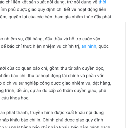
o chí liên kết sản xuất nội dung, trừ nội dung về
thời
hính phủ được giao quy định chi tiết về hoạt động liên
iệm, quyền lợi của các bên tham gia nhằm thúc đẩy phát
o nhiệm vụ, đặt hàng, đấu thầu và hỗ trợ cước vận
 để báo chí thực hiện nhiệm vụ chính trị,
an ninh
, quốc
ới của cơ quan báo chí, gồm: thu từ bán quyền đọc,
phẩm báo chí; thu từ hoạt động tài chính và phần vốn
p dịch vụ sự nghiệp công được giao nhiệm vụ, đặt hàng,
ng trình, đề án, dự án do cấp có thẩm quyền giao, phê
n cứu khoa học.
an phát thanh, truyền hình được xuất khẩu nội dung
 nhập khẩu báo chí in. Chính phủ được giao quy định
ch vụ phát hành báo chí nhập khẩu, bảo đảm minh bạch,