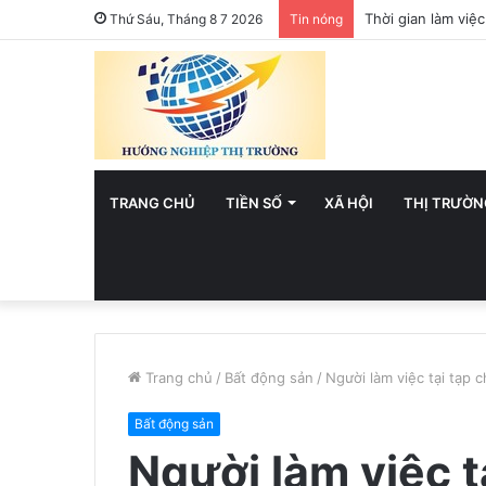
Việt Nam hướng t
Thứ Sáu, Tháng 8 7 2026
Tin nóng
TRANG CHỦ
TIỀN SỐ
XÃ HỘI
THỊ TRƯỜN
Trang chủ
/
Bất động sản
/
Người làm việc tại tạp 
Bất động sản
Người làm việc t