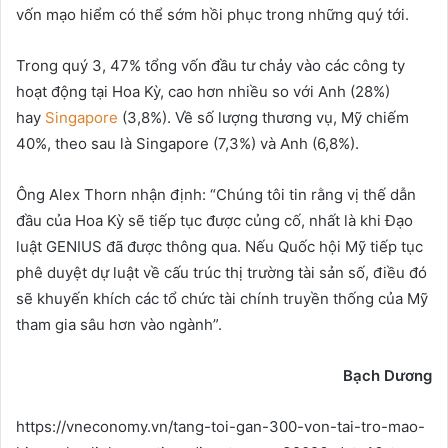
vốn mạo hiểm có thể sớm hồi phục trong những quý tới.
Trong quý 3, 47% tổng vốn đầu tư chảy vào các công ty
hoạt động tại Hoa Kỳ, cao hơn nhiều so với Anh (28%)
hay
Singapore
(3,8%). Về số lượng thương vụ, Mỹ chiếm
40%, theo sau là Singapore (7,3%) và Anh (6,8%).
Ông Alex Thorn nhận định: “Chúng tôi tin rằng vị thế dẫn
đầu của Hoa Kỳ sẽ tiếp tục được củng cố, nhất là khi Đạo
luật GENIUS đã được thông qua. Nếu Quốc hội Mỹ tiếp tục
phê duyệt dự luật về cấu trúc thị trường tài sản số, điều đó
sẽ khuyến khích các tổ chức tài chính truyền thống của Mỹ
tham gia sâu hơn vào ngành”.
B
ạ
ch D
ươ
ng
https://vneconomy.vn/tang-toi-gan-300-von-tai-tro-mao-