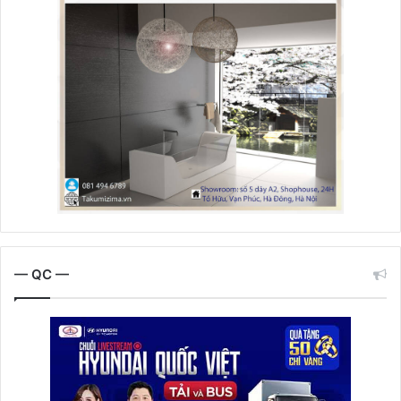
— QC —