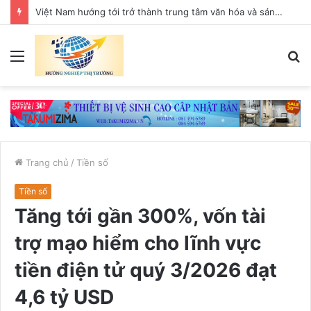
Việt Nam hướng tới trở thành trung tâm văn hóa và sáng tạo hàng đầu khu vực
Menu
T
k
Trang chủ
/
Tiền số
Tiền số
Tăng tới gần 300%, vốn tài
trợ mạo hiểm cho lĩnh vực
tiền điện tử quý 3/2026 đạt
4,6 tỷ USD