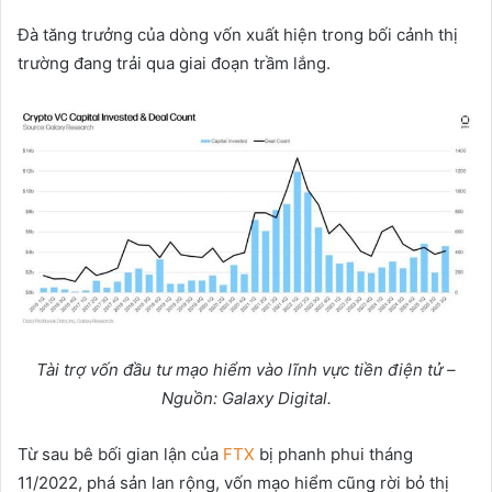
Đà tăng trưởng của dòng vốn xuất hiện trong bối cảnh thị
trường đang trải qua giai đoạn trầm lắng.
Tài tr
ợ
v
ố
n đ
ầ
u t
ư
m
ạ
o hi
ể
m vào lĩnh v
ự
c ti
ề
n đi
ệ
n t
ử
–
Ngu
ồ
n: Galaxy Digital.
Từ sau bê bối gian lận của
FTX
bị phanh phui tháng
11/2022, phá sản lan rộng, vốn mạo hiểm cũng rời bỏ thị