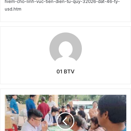
hiem-cho-linh-vuc-tien-dien-tu-quy-32026-dat-46-ty-
usd.htm
01 BTV