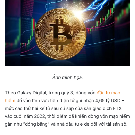
Ả
nh minh h
ọ
a.
Theo Galaxy Digital, trong quý 3, dòng vốn
đầu tư mạo
hiểm
đổ vào lĩnh vực tiền điện tử ghi nhận 4,65 tỷ USD –
mức cao thứ hai kể từ sau cú sập của sàn giao dịch FTX
vào cuối năm 2022, thời điểm đã khiến dòng vốn mạo hiểm
gần như “đóng băng” và nhà đầu tư e dè đối với tài sản số.