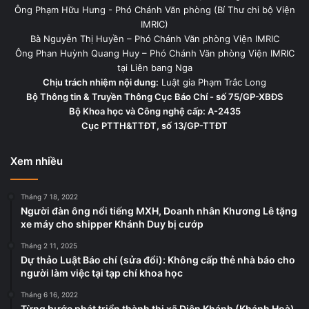
Ông Phạm Hữu Hưng - Phó Chánh Văn phòng (Bí Thư chi bộ Viện
IMRIC)
Bà Nguyễn Thị Huyền – Phó Chánh Văn phòng Viện IMRIC
Ông Phan Huỳnh Quang Huy – Phó Chánh Văn phòng Viện IMRIC
tại Liên bang Nga
Chịu trách nhiệm nội dung:
Luật gia Phạm Trắc Long
Bộ Thông tin & Truyền Thông Cục Báo Chí - số 75/GP-XBĐS
Bộ Khoa học và Công nghệ cấp: A-2435
Cục PTTH&TTĐT, số 13/GP-TTĐT
Xem nhiều
Tháng 7 18, 2022
Người đàn ông nổi tiếng MXH, Doanh nhân Khương Lê tặng
xe máy cho shipper Khánh Duy bị cướp
Tháng 2 11, 2025
Dự thảo Luật Báo chí (sửa đổi): Không cấp thẻ nhà báo cho
người làm việc tại tạp chí khoa học
Tháng 6 16, 2022
Từng bước phát triển thành thị xã Diên Khánh (Khánh Hoà)