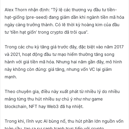
Alex Thorn nhận định: “Tỷ lệ các thương vụ đầu tư tiền-
hạt-giống (pre-seed) đang giảm dần khi ngành tiền mã hóa
ngày càng trưởng thành. Có lẽ thời kỳ hoàng kim của đầu
tư ‘tiền hạt giốn’ trong crypto đã trôi qua”.
Trong các chu kỳ tăng giá trước đây, đặc biệt vào năm 2017
và 2021, hoạt động đầu tư mạo hiểm thường tăng song
hành với giá tiền mã hóa. Nhưng hai năm gần đây, mô hình
này không còn đúng: giá tăng, nhưng vốn VC lại giảm
mạnh.
Theo chuyên gia, điều này xuất phát từ nhiều lý do nhiều
mảng từng thu hút nhiều sự chú ý như như game
blockchain, NFT hay Web3 đã hạ nhiệt.
Trong khi, lĩnh vực AI bùng nổ, thu hút phần lớn nguồn vốn
toàn cầu, tạo ra sự cạnh tranh trực tiếp với crypto.