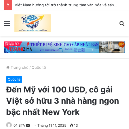
Việt Nam hướng tới trở thành trung tâm văn hóa và sáng tạo hàng đầu khu vực
Menu
T
k
Trang chủ
/
Quốc tế
Quốc tế
Đến Mỹ với 100 USD, cô gái
Việt sở hữu 3 nhà hàng ngon
bậc nhất New York
01 BTV
S
Tháng 11 11, 2025
13