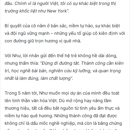
đâu. Chính vì là ng
ườ
i Vi
ệ
t, tôi có s
ự
khác bi
ệ
t trong th
ị
tr
ườ
ng kh
ố
c li
ệ
t nh
ư
New York”.
Bí quyết của cô nằm ở bản sắc, niềm tự hào, sự khác biệt
và đội ngũ vững mạnh – những yếu tố giúp cô kiên định với
con đường giữ trọn hương vị quê nhà.
Với Như, lời nhắn gửi đến thế hệ trẻ không hề dài dòng,
nhưng thấm thía:
“Đ
ừ
ng đi đ
ườ
ng t
ắ
t. Thành công c
ầ
n kiên
trì, h
ọ
c ngh
ề
bài b
ả
n, nghiên c
ứ
u k
ỹ
l
ưỡ
ng, và quan tr
ọ
ng
nh
ấ
t là làm đúng, làm ch
ấ
t l
ượ
ng”.
Trong 5 năm tới, Như muốn mọi dự án của mình đều toát
lên tinh thần văn hóa Việt. Dù mở rộng hay nâng tầm
thương hiệu, tất cả đều bắt nguồn từ tình yêu ẩm thực và
niềm tự hào quê hương. Những thành công đã đạt được
không chỉ là dấu mốc nghề nghiệp, mà còn là bằng chứng