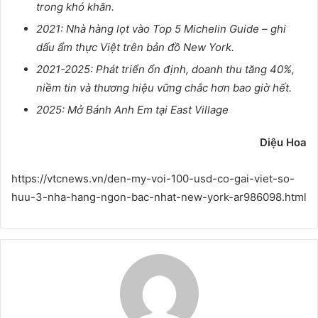
trong khó khăn.
2021: Nhà hàng l
ọ
t vào Top 5 Michelin Guide – ghi
d
ấ
u
ẩ
m th
ự
c Vi
ệ
t trên b
ả
n đ
ồ
New York.
2021-2025: Phát tri
ể
n
ổ
n đ
ị
nh, doanh thu tăng 40%,
ni
ề
m tin và th
ươ
ng hi
ệ
u v
ữ
ng ch
ắ
c h
ơ
n bao gi
ờ
h
ế
t.
2025: M
ở
Bánh Anh Em t
ạ
i East Village
Di
ệ
u Hoa
https://vtcnews.vn/den-my-voi-100-usd-co-gai-viet-so-
huu-3-nha-hang-ngon-bac-nhat-new-york-ar986098.html