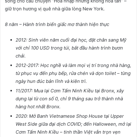
sống cho câu chuyện “Hòa nhập nhưng không hòa tan” –
giữ trọn hương vị quê nhà giữa lòng New York.
8 năm – Hành trình bi
ế
n gi
ấ
c m
ơ
thành hi
ệ
n th
ự
c
2012: Sinh viên năm cu
ố
i đ
ạ
i h
ọ
c, đ
ặ
t chân sang M
ỹ
v
ớ
i ch
ỉ
100 USD trong túi, b
ắ
t đ
ầ
u hành trình b
ươ
n
ch
ả
i.
2012-2017: H
ọ
c ngh
ề
và làm m
ọ
i v
ị
trí trong nhà hàng,
t
ừ
ph
ụ
c v
ụ
đ
ế
n ph
ụ
b
ế
p, r
ử
a chén và d
ọ
n toilet – t
ừ
ng
ngày hun đúc b
ả
n lĩnh và kiên trì.
11/2017: Mua l
ạ
i C
ơ
m T
ấ
m Ninh Ki
ề
u t
ạ
i Bronx, xây
d
ự
ng l
ạ
i t
ừ
con s
ố
0, ch
ỉ
9 tháng sau tr
ở
thành nhà
hàng hot nh
ấ
t Bronx.
2020: M
ở
Banh Vietnamese Shop House t
ạ
i Upper
West Side gi
ữ
a đ
ạ
i d
ị
ch COVID; đ
ế
n Halloween, m
ở
l
ạ
i
C
ơ
m T
ấ
m Ninh Ki
ề
u – tinh th
ầ
n Vi
ệ
t v
ẫ
n tr
ọ
n v
ẹ
n