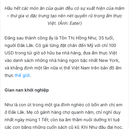
H
ầ
u h
ế
t các món ăn c
ủ
a quán đ
ề
u có s
ự
xu
ấ
t hi
ệ
n c
ủ
a m
ắ
m
– th
ứ
gia v
ị
đ
ặ
c tr
ư
ng t
ạ
o nên nét quy
ế
n rũ trong
ẩ
m th
ự
c
Vi
ệ
t. (
Ả
nh: Eater)
Đằng sau thành công ấy là Tôn Thị Hồng Như, 35 tuổi,
người Đắk Lắk. Cô gái từng đặt chân đến Mỹ với chỉ 100
USD trong túi giờ sở hữu ba nhà hàng, đưa ẩm thực Việt
vào danh sách những nhà hàng ngon bậc nhất New York,
và khẳng định một lần nữa vị thế Việt Nam trên bản đồ ẩm
thực
thế giới
.
Gian nan kh
ở
i nghi
ệ
p
Như là con út trong một gia đình nghèo có bốn anh chị em
ở Đắk Lắk. Mẹ cô gánh hàng chợ quanh năm, chỉ nghỉ duy
nhất ngày mùng 1 Tết; còn ba âm thầm nuôi dưỡng trí tuệ
các con bằng những cuốn sách cũ kỹ. Khi Như đậu đại học,