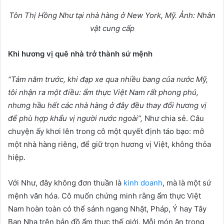
Tôn Th
ị
H
ồ
ng Nh
ư
t
ạ
i nhà hàng
ở
New York, M
ỹ
.
Ả
nh: Nhân
v
ậ
t cung c
ấ
p
Khi h
ươ
ng v
ị
quê nhà tr
ở
thành s
ứ
m
ệ
nh
“Tám năm tr
ướ
c, khi đ
ạ
p xe qua nhi
ề
u bang c
ủ
a n
ướ
c M
ỹ
,
tôi nh
ậ
n ra m
ộ
t đi
ề
u:
ẩ
m th
ự
c Vi
ệ
t Nam r
ấ
t phong phú,
nh
ư
ng h
ầ
u h
ế
t các nhà hàng
ở
đây đ
ề
u thay đ
ổ
i h
ươ
ng v
ị
đ
ể
phù h
ợ
p kh
ẩ
u v
ị
ng
ườ
i n
ướ
c ngoài”,
Như chia sẻ. Câu
chuyện ấy khơi lên trong cô một quyết định táo bạo: mở
một nhà hàng riêng, để giữ trọn hương vị Việt, không thỏa
hiệp.
Với Như, đây không đơn thuần là
kinh doanh
, mà là một sứ
mệnh văn hóa. Cô muốn chứng minh rằng ẩm thực Việt
Nam hoàn toàn có thể sánh ngang Nhật, Pháp, Ý hay Tây
Ban Nha trên bản đồ ẩm thực thế giới. Mỗi món ăn trong