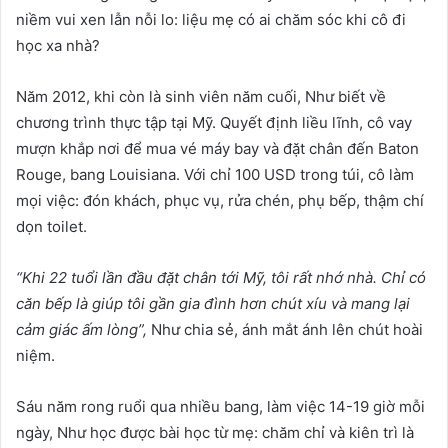
niềm vui xen lẫn nỗi lo: liệu mẹ có ai chăm sóc khi cô đi
học xa nhà?
Năm 2012, khi còn là sinh viên năm cuối, Như biết về
chương trình thực tập tại Mỹ. Quyết định liều lĩnh, cô vay
mượn khắp nơi để mua vé máy bay và đặt chân đến Baton
Rouge, bang Louisiana. Với chỉ 100 USD trong túi, cô làm
mọi việc: đón khách, phục vụ, rửa chén, phụ bếp, thậm chí
dọn toilet.
“Khi 22 tu
ổ
i l
ầ
n đ
ầ
u đ
ặ
t chân t
ớ
i M
ỹ
, tôi r
ấ
t nh
ớ
nhà. Ch
ỉ
có
căn b
ế
p là giúp tôi g
ầ
n gia đình h
ơ
n chút xíu và mang l
ạ
i
c
ả
m giác
ấ
m lòng”,
Như chia sẻ, ánh mắt ánh lên chút hoài
niệm.
Sáu năm rong ruổi qua nhiều bang, làm việc 14-19 giờ mỗi
ngày, Như học được bài học từ mẹ: chăm chỉ và kiên trì là