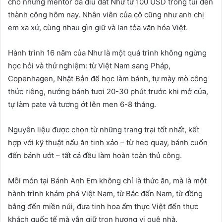
cho những mentor đã dìu dắt Như từ 100 USD trong túi đến
thành công hôm nay. Nhân viên của cô cũng như anh chị
em xa xứ, cùng nhau gìn giữ và lan tỏa văn hóa Việt.
Hành trình 16 năm của Như là một quá trình không ngừng
học hỏi và thử nghiệm: từ Việt Nam sang Pháp,
Copenhagen, Nhật Bản để học làm bánh, tự mày mò công
thức riêng, nướng bánh tươi 20-30 phút trước khi mở cửa,
tự làm pate và tương ớt lên men 6-8 tháng.
Nguyên liệu được chọn từ những trang trại tốt nhất, kết
hợp với kỹ thuật nấu ăn tinh xảo – từ heo quay, bánh cuốn
đến bánh ướt – tất cả đều làm hoàn toàn thủ công.
Mỗi món tại Bánh Anh Em không chỉ là thức ăn, mà là một
hành trình khám phá Việt Nam, từ Bắc đến Nam, từ đồng
bằng đến miền núi, đưa tinh hoa ẩm thực Việt đến thực
khách quốc tế mà vẫn giữ trọn hương vị quê nhà.