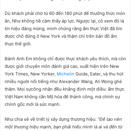
Dù khách phải chờ từ 60 đến 180 phút để thưởng thức món
ăn, Như không hề cảm thấy áp lực. Ngược lại, cô xem đó là
tín hiệu đáng mừng, minh chứng rằng ẩm thực Việt đã tìm
được chỗ đứng ở New York và thậm chí trên bản đồ ẩm
thực thế giới.
Bánh Anh Em không chỉ được thực khách yêu thích, mà còn
được giới chuyên môn đánh giá cao, xuất hiện trên New
York Times, New Yorker,
Michelin
Guide, Eater, và thu hút
nhiều người nổi tiếng như Alexander Wang, Ali Wong ghé
thăm. Mọi sựcông nhận đều khẳng định một điều: ẩm thực
Việt Nam không cần Mỹ hóa để thành công, mà chính sự
chính gốc mới là sức mạnh.
Như chia sẻ về triết lý xây dựng thương hiệu:
“Đ
ể
t
ạ
o nên
m
ộ
t th
ươ
ng hi
ệ
u m
ạ
nh, b
ạ
n ph
ả
i hi
ể
u mình là ai và đ
ế
n t
ừ