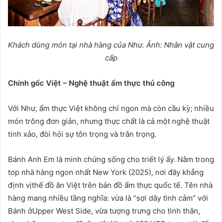
Khách dùng món t
ạ
i nhà hàng c
ủ
a Nh
ư
.
Ả
nh: Nhân v
ậ
t cung
c
ấ
p
Chính g
ố
c Vi
ệ
t – Ngh
ệ
thu
ậ
t
ẩ
m th
ự
c th
ủ
công
Với Như, ẩm thực Việt không chỉ ngon mà còn cầu kỳ; nhiều
món trông đơn giản, nhưng thực chất là cả một nghệ thuật
tinh xảo, đòi hỏi sự tôn trọng và trân trọng.
Bánh Anh Em là minh chứng sống cho triết lý ấy. Nằm trong
top nhà hàng ngon nhất New York (2025), nơi đây khẳng
định vịthế đồ ăn Việt trên bản đồ ẩm thực quốc tế. Tên nhà
hàng mang nhiều tầng nghĩa: vừa là “sợi dây tình cảm” với
Bánh ởUpper West Side, vừa tượng trưng cho tình thân,