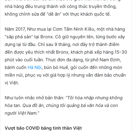
nhà hàng đều trung thành với công thức truyền thống,
không chỉnh sửa để “dễ ăn” với thực khách quốc tế.
Năm 2017, Như mua lại Cơm Tấm Ninh Kiều, một nhà hàng
“sắp phá sản” tại Bronx. Cô giữ nguyên tên, từng bước xây
dựng lại từ đầu. Chỉ sau 9 tháng, nơi đây trở thành điểm
đến được yêu thích nhất Bronx, khách phải xếp hàng 15-30
phút vào cuối tuần. Thực đơn đa dạng, từ phở Nam Định,
bánh cuốn
Hà Nội
, bún bò Huế, gỏi cuốn đến những món
miền núi, phục vụ với giá hợp lý nhưng vẫn đảm bảo chuẩn
vị Việt.
Như luôn nhắc nhở bản thân:
“Tôi hòa nh
ậ
p nh
ư
ng không
hòa tan. Qua đ
ồ
ăn, chúng tôi qu
ả
ng bá văn hóa và con
ng
ườ
i Vi
ệ
t Nam.”
V
ượ
t bão COVID b
ằ
ng tinh th
ầ
n Vi
ệ
t