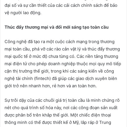
đại số và sự cần thiết của các cải cách chính sách để bảo
vệ người lao động.
Thúc đ
ẩ
y th
ươ
ng m
ạ
i và đ
ổ
i m
ớ
i sáng t
ạ
o toàn c
ầ
u
Công nghệ đã tạo ra một cuộc cách mạng trong thương
mại toàn cầu, phá vỡ các rào cản vật lý và thúc đẩy thương
mại quốc tế ở mức độ chưa từng có. Các nền tảng thương
mại điện tử cho phép doanh nghiệp thuộc mọi quy mô tiếp
cận thị trường thế giới, trong khi các sáng kiến về công
nghệ tài chính (fintech) đã giúp các giao dịch xuyên biên
giới trở nên nhanh hơn, rẻ hơn và an toàn hơn.
Sự trỗi dậy của các chuỗi giá trị toàn cầu là minh chứng rõ
nét cho quá trình số hóa này, nơi các công đoạn sản xuất
được phân bổ trên khắp thế giới. Một chiếc điện thoại
thông minh có thể được thiết kế ở Mỹ, lắp ráp ở Trung