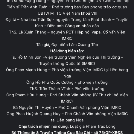
Tiến sĩ Bùi Đặng Dũng – nguyên Phó Chủ nhiệm UBTCNS Quốc hội
Tiến sĩ Trần Anh Tuấn – Phó trưởng ban Ban phong trào cơ quan
UBTW MTTQ Việt Nam khoá VIII
Đại tá – Nhà báo Trần Sự - nguyên Trung tâm Phát thanh – Truyền
hình - Điện ảnh Công an nhân dân
ThS. Lê Xuân Thăng – nguyên PCT Hiệp hội Vapa, Cố vấn Viện
IMRIC
Tác giả, Đạo diễn Lâm Quang Tèo
Hội đồng biên tập:
Ts. Hồ Minh Sơn –Viện trưởng Viện Nghiên cứu Thị trường –
Truyền thông Quốc tế (IMRIC)
Ông Phan Mạnh Hùng – Phó viện trưởng Viện IMRIC tại Liên bang
Nga
Ông Hồ Phú Quốc Cương - phó viện trưởng
ThS. Trần Thành Vĩnh - Phó viện trưởng
Ông Phạm Hữu Hưng - Phó Chánh Văn phòng (Bí Thư chi bộ Viện
IMRIC)
Bà Nguyễn Thị Huyền – Phó Chánh Văn phòng Viện IMRIC
Ông Phan Huỳnh Quang Huy – Phó Chánh Văn phòng Viện IMRIC
tại Liên bang Nga
Chịu trách nhiệm nội dung:
Luật gia Phạm Trắc Long
Bộ Thông tin & Truyền Thông Cục Báo Chí - số 75/GP-XBĐS