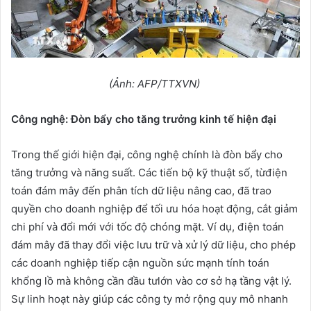
(
Ả
nh: AFP/TTXVN)
Công ngh
ệ
: Đòn b
ẩ
y cho tăng tr
ưở
ng kinh t
ế
hi
ệ
n đ
ạ
i
Trong thế giới hiện đại, công nghệ chính là đòn bẩy cho
tăng trưởng và năng suất. Các tiến bộ kỹ thuật số, từđiện
toán đám mây đến phân tích dữ liệu nâng cao, đã trao
quyền cho doanh nghiệp để tối ưu hóa hoạt động, cắt giảm
chi phí và đổi mới với tốc độ chóng mặt. Ví dụ, điện toán
đám mây đã thay đổi việc lưu trữ và xử lý dữ liệu, cho phép
các doanh nghiệp tiếp cận nguồn sức mạnh tính toán
khổng lồ mà không cần đầu tưlớn vào cơ sở hạ tầng vật lý.
Sự linh hoạt này giúp các công ty mở rộng quy mô nhanh