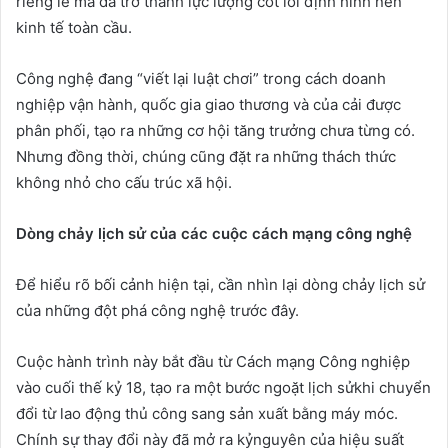
riêng lẻ mà đã trở thành lực lượng cốt lõi định hình nền
kinh tế toàn cầu.
Công nghệ đang “viết lại luật chơi” trong cách doanh
nghiệp vận hành, quốc gia giao thương và của cải được
phân phối, tạo ra những cơ hội tăng trưởng chưa từng có.
Nhưng đồng thời, chúng cũng đặt ra những thách thức
không nhỏ cho cấu trúc xã hội.
Dòng ch
ả
y l
ị
ch s
ử
c
ủ
a các cu
ộ
c cách m
ạ
ng công ngh
ệ
Để hiểu rõ bối cảnh hiện tại, cần nhìn lại dòng chảy lịch sử
của những đột phá công nghệ trước đây.
Cuộc hành trình này bắt đầu từ Cách mạng Công nghiệp
vào cuối thế kỷ 18, tạo ra một bước ngoặt lịch sửkhi chuyển
đổi từ lao động thủ công sang sản xuất bằng máy móc.
Chính sự thay đổi này đã mở ra kỷnguyên của hiệu suất