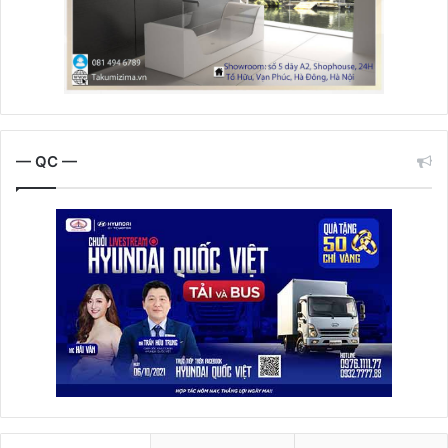
— QC —