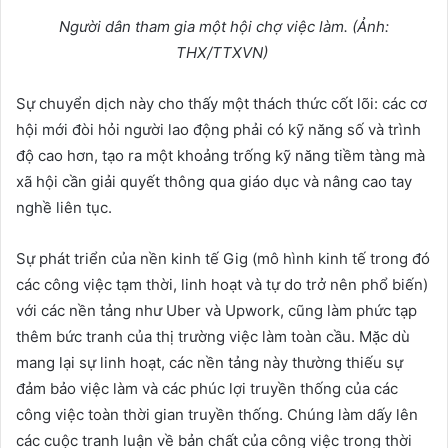
Ng
ườ
i dân tham gia m
ộ
t h
ộ
i ch
ợ
vi
ệ
c làm. (
Ả
nh:
THX/TTXVN)
Sự chuyển dịch này cho thấy một thách thức cốt lõi: các cơ
hội mới đòi hỏi người lao động phải có kỹ năng số và trình
độ cao hơn, tạo ra một khoảng trống kỹ năng tiềm tàng mà
xã hội cần giải quyết thông qua giáo dục và nâng cao tay
nghề liên tục.
Sự phát triển của nền kinh tế Gig (mô hình kinh tế trong đó
các công việc tạm thời, linh hoạt và tự do trở nên phổ biến)
với các nền tảng như Uber và Upwork, cũng làm phức tạp
thêm bức tranh của thị trường việc làm toàn cầu. Mặc dù
mang lại sự linh hoạt, các nền tảng này thường thiếu sự
đảm bảo việc làm và các phúc lợi truyền thống của các
công việc toàn thời gian truyền thống. Chúng làm dấy lên
các cuộc tranh luận về bản chất của công việc trong thời