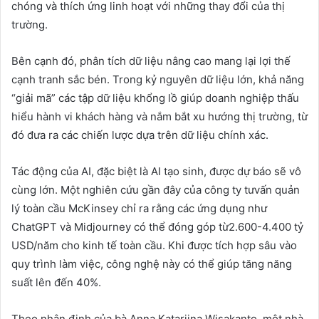
chóng và thích ứng linh hoạt với những thay đổi của thị
trường.
Bên cạnh đó, phân tích dữ liệu nâng cao mang lại lợi thế
cạnh tranh sắc bén. Trong kỷ nguyên dữ liệu lớn, khả năng
“giải mã” các tập dữ liệu khổng lồ giúp doanh nghiệp thấu
hiểu hành vi khách hàng và nắm bắt xu hướng thị trường, từ
đó đưa ra các chiến lược dựa trên dữ liệu chính xác.
Tác động của AI, đặc biệt là AI tạo sinh, được dự báo sẽ vô
cùng lớn. Một nghiên cứu gần đây của công ty tưvấn quản
lý toàn cầu McKinsey chỉ ra rằng các ứng dụng như
ChatGPT và Midjourney có thể đóng góp từ2.600-4.400 tỷ
USD/năm cho kinh tế toàn cầu. Khi được tích hợp sâu vào
quy trình làm việc, công nghệ này có thể giúp tăng năng
suất lên đến 40%.
Theo nhận định của bà Anna Katariina Wisakanto, một nhà