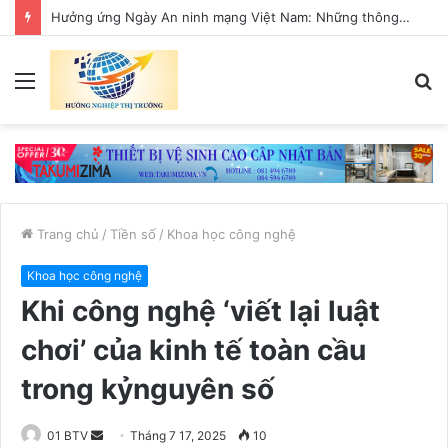
Hưởng ứng Ngày An ninh mạng Việt Nam: Những thông điệp thiết thực về an toàn số
Menu
T
k
Trang chủ
/
Tiền số
/
Khoa học công nghệ
Khoa học công nghệ
Khi công nghệ ‘viết lại luật
chơi’ của kinh tế toàn cầu
trong kỷnguyên số
01 BTV
S
Tháng 7 17, 2025
10