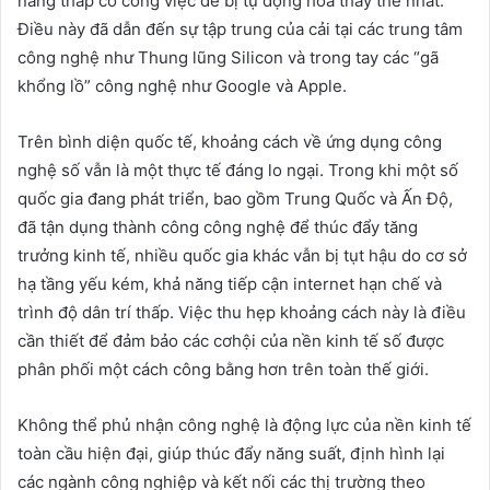
năng thấp có công việc dễ bị tự động hóa thay thế nhất.
Điều này đã dẫn đến sự tập trung của cải tại các trung tâm
công nghệ như Thung lũng Silicon và trong tay các “gã
khổng lồ” công nghệ như Google và Apple.
Trên bình diện quốc tế, khoảng cách về ứng dụng công
nghệ số vẫn là một thực tế đáng lo ngại. Trong khi một số
quốc gia đang phát triển, bao gồm Trung Quốc và Ấn Độ,
đã tận dụng thành công công nghệ để thúc đẩy tăng
trưởng kinh tế, nhiều quốc gia khác vẫn bị tụt hậu do cơ sở
hạ tầng yếu kém, khả năng tiếp cận internet hạn chế và
trình độ dân trí thấp. Việc thu hẹp khoảng cách này là điều
cần thiết để đảm bảo các cơhội của nền kinh tế số được
phân phối một cách công bằng hơn trên toàn thế giới.
Không thể phủ nhận công nghệ là động lực của nền kinh tế
toàn cầu hiện đại, giúp thúc đẩy năng suất, định hình lại
các ngành công nghiệp và kết nối các thị trường theo