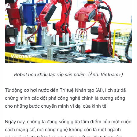
Robot hóa khâu l
ắ
p ráp s
ả
n ph
ẩ
m. (
Ả
nh: Vietnam+)
Từ động cơ hơi nước đến Trí tuệ Nhân tạo (AI), lịch sử đã
chứng minh các đột phá công nghệ chính là xương sống
cho những bước chuyển mình vĩ đại của kinh tế.
Ngày nay, chúng ta đang sống giữa tâm điểm của một cuộc
cách mạng số, nơi công nghệ không còn là một ngành