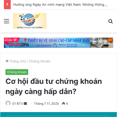
Hưởng ứng Ngày An ninh mạng Việt Nam: Những thông điệp thiết thực về an toàn số
Menu
T
k
Trang chủ
/
Chứng khoán
Chứng khoán
Cơ hội đầu tư chứng khoán
ngày càng hấp dẫn?
01 BTV
S
Tháng 7 11, 2025
4
e
n