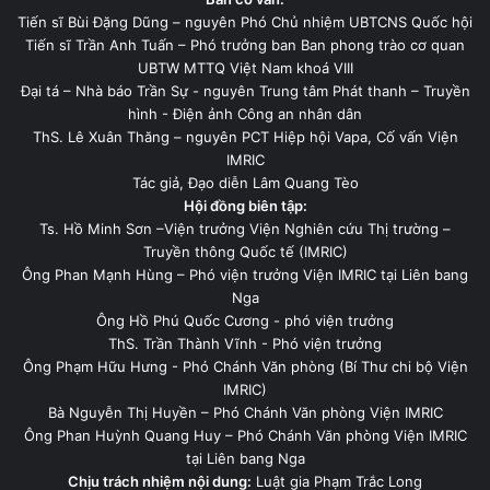
Tiến sĩ Bùi Đặng Dũng – nguyên Phó Chủ nhiệm UBTCNS Quốc hội
Tiến sĩ Trần Anh Tuấn – Phó trưởng ban Ban phong trào cơ quan
UBTW MTTQ Việt Nam khoá VIII
Đại tá – Nhà báo Trần Sự - nguyên Trung tâm Phát thanh – Truyền
hình - Điện ảnh Công an nhân dân
ThS. Lê Xuân Thăng – nguyên PCT Hiệp hội Vapa, Cố vấn Viện
IMRIC
Tác giả, Đạo diễn Lâm Quang Tèo
Hội đồng biên tập:
Ts. Hồ Minh Sơn –Viện trưởng Viện Nghiên cứu Thị trường –
Truyền thông Quốc tế (IMRIC)
Ông Phan Mạnh Hùng – Phó viện trưởng Viện IMRIC tại Liên bang
Nga
Ông Hồ Phú Quốc Cương - phó viện trưởng
ThS. Trần Thành Vĩnh - Phó viện trưởng
Ông Phạm Hữu Hưng - Phó Chánh Văn phòng (Bí Thư chi bộ Viện
IMRIC)
Bà Nguyễn Thị Huyền – Phó Chánh Văn phòng Viện IMRIC
Ông Phan Huỳnh Quang Huy – Phó Chánh Văn phòng Viện IMRIC
tại Liên bang Nga
Chịu trách nhiệm nội dung:
Luật gia Phạm Trắc Long