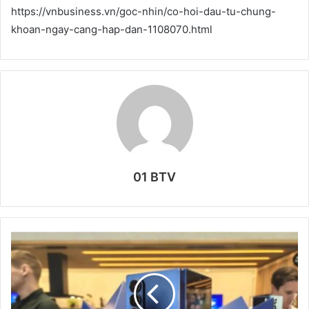
https://vnbusiness.vn/goc-nhin/co-hoi-dau-tu-chung-
khoan-ngay-cang-hap-dan-1108070.html
01 BTV