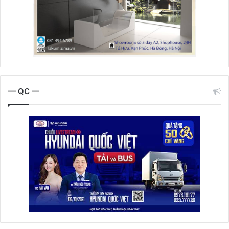
— QC —