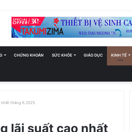
An ninh mạng Việt Nam: Những thông điệp thiết thực về an toàn số
G
CHỨNG KHOÁN
SỨC KHỎE
GIÁO DỤC
KINH TẾ
o nhất tháng 6.2025
 lãi suất cao nhất