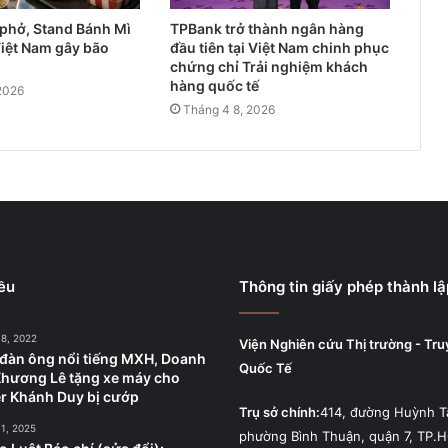
 phở, Stand Bánh Mì
TPBank trở thành ngân hàng
iệt Nam gây bão
đầu tiên tại Việt Nam chinh phục
chứng chỉ Trải nghiệm khách
hàng quốc tế
2026
Tháng 4 8, 2026
ều
Thông tin giấy phép thành lậ
18, 2022
Viện Nghiên cứu Thị trường - Tr
đàn ông nổi tiếng MXH, Doanh
Quốc Tế
hương Lê tặng xe máy cho
r Khánh Duy bị cướp
Trụ sở chính:
414, đường Huỳnh T
11, 2025
phường Bình Thuận, quận 7, TP.