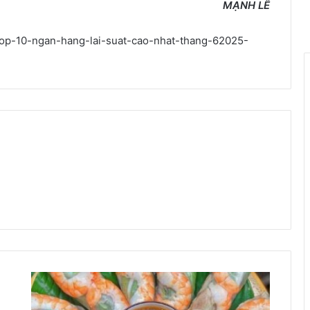
M
Ạ
NH LÊ
-top-10-ngan-hang-lai-suat-cao-nhat-thang-62025-