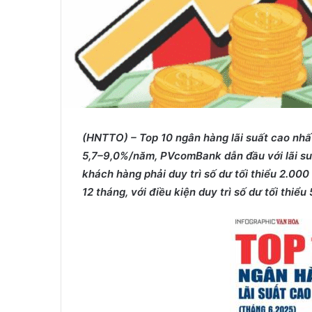
(HNTTO) – Top 10 ngân hàng lãi su
ấ
t cao nh
ấ
5,7–9,0%/năm, PVcomBank d
ẫ
n đ
ầ
u v
ớ
i lãi su
khách hàng ph
ả
i duy trì s
ố
d
ư
t
ố
i thi
ể
u 2.000 
12 tháng, v
ớ
i đi
ề
u ki
ệ
n duy trì s
ố
d
ư
t
ố
i thi
ể
u 