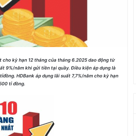
t cho k
ỳ
h
ạ
n 12 tháng c
ủ
a tháng 6.2025 dao đ
ộ
ng t
ừ
ấ
t 9%/năm khi g
ử
i ti
ề
n t
ạ
i qu
ầ
y. Đi
ề
u ki
ệ
n áp d
ụ
ng là
t
ỉ
đ
ồ
ng. HDBank áp d
ụ
ng lãi su
ấ
t 7,7%/năm cho k
ỳ
h
ạ
n
500 t
ỉ
đ
ồ
ng.