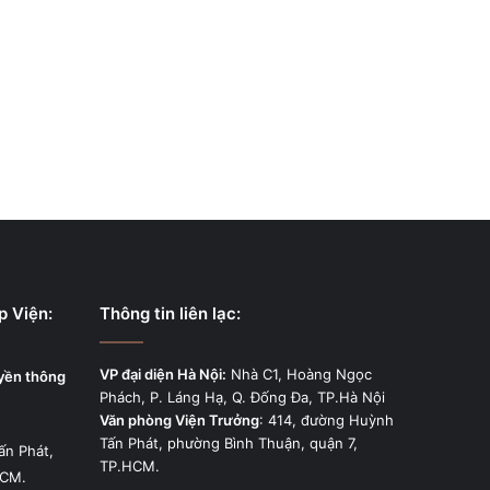
p Viện:
Thông tin liên lạc:
VP đại diện Hà Nội:
Nhà C1, Hoàng Ngọc
uyền thông
Phách, P. Láng Hạ, Q. Đống Đa, TP.Hà Nội
Văn phòng Viện Trưởng
: 414, đường Huỳnh
Tấn Phát, phường Bình Thuận, quận 7,
ấn Phát,
TP.HCM.
HCM.