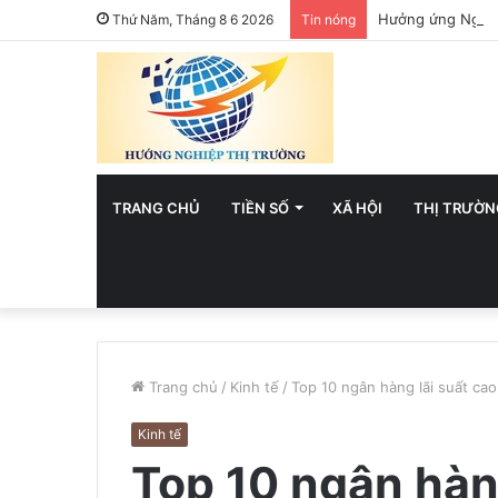
Hưởng ứng Ngày 
Thứ Năm, Tháng 8 6 2026
Tin nóng
TRANG CHỦ
TIỀN SỐ
XÃ HỘI
THỊ TRƯỜN
Trang chủ
/
Kinh tế
/
Top 10 ngân hàng lãi suất ca
Kinh tế
Top 10 ngân hàng